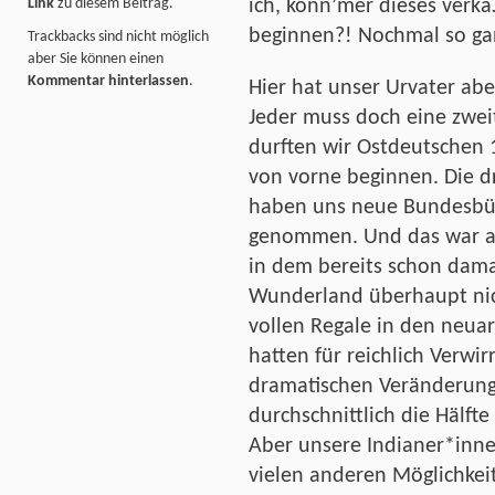
Link
zu diesem Beitrag.
ich, könn’mer dieses verk
beginnen?! Nochmal so ga
Trackbacks sind nicht möglich
aber Sie können einen
Kommentar hinterlassen
.
Hier hat unser Urvater abe
Jeder muss doch eine zwe
durften wir Ostdeutschen
von vorne beginnen. Die 
haben uns neue Bundesbür
genommen. Und das war au
in dem bereits schon dam
Wunderland überhaupt nic
vollen Regale in den neua
hatten für reichlich Verwi
dramatischen Veränderunge
durchschnittlich die Hälft
Aber unsere Indianer*inne
vielen anderen Möglichkeit