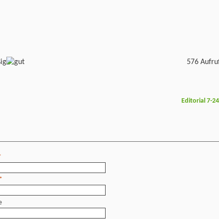
576 Aufru
Editorial 7-2
*
*
e