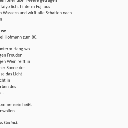
hem Stier über Meere getragen
 Taiyo licht hinterm Fuji aus
 Wassern und wirft alle Schatten nach
n
use
el Hofmann zum 80.
unterm Hang wo
igen Freuden
en Wein reift in
her Sonne der
se das Licht
cht in
arben des
s –
ommensein heißt
enwollen
s Gerlach