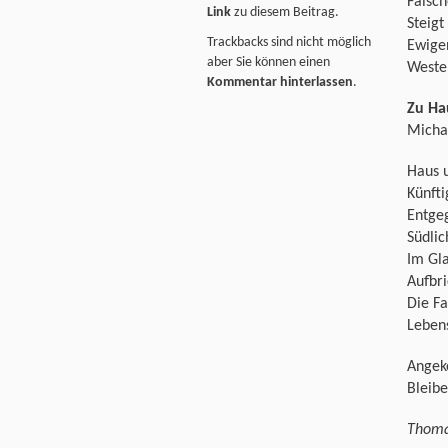
Falsc
Link
zu diesem Beitrag.
Steigt
Trackbacks sind nicht möglich
Ewigen
aber Sie können einen
Weste
Kommentar hinterlassen
.
Zu Ha
Micha
Haus 
Künft
Entgeg
Südlic
Im Gla
Aufbri
Die F
Leben
Angek
Bleib
Thoma