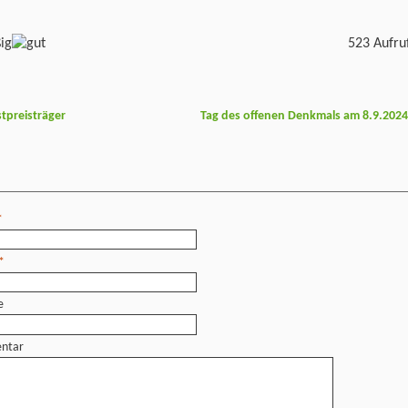
523 Aufru
tpreisträger
Tag des offenen Denkmals am 8.9.202
*
*
e
ntar