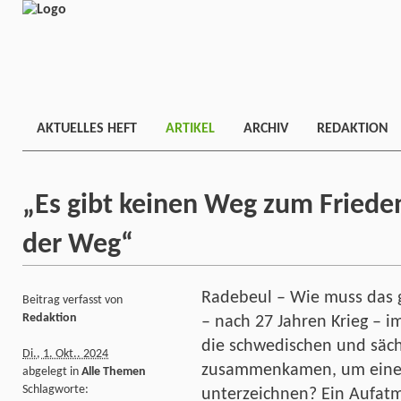
AKTUELLES HEFT
ARTIKEL
ARCHIV
REDAKTION
„Es gibt keinen Weg zum Frieden
der Weg“
Radebeul – Wie muss das g
Beitrag verfasst von
Redaktion
– nach 27 Jahren Krieg – 
die schwedischen und säc
Di., 1. Okt.. 2024
zusammenkamen, um einen 
abgelegt in
Alle Themen
Schlagworte:
unterzeichnen? Ein Aufat