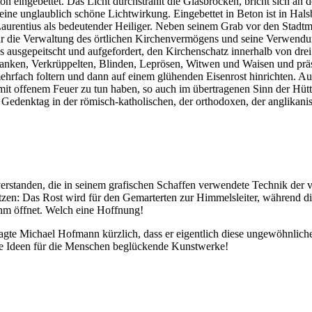
eingebettet. Das Licht durchstrahlt die Glasbrocken, bricht sich an de
 eine unglaublich schöne Lichtwirkung. Eingebettet in Beton ist in Ha
lt Laurentius als bedeutender Heiliger. Neben seinem Grab vor den Sta
für die Verwaltung des örtlichen Kirchenvermögens und seine Verwend
us ausgepeitscht und aufgefordert, den Kirchenschatz innerhalb von dre
nken, Verkrüppelten, Blinden, Leprösen, Witwen und Waisen und präse
hrfach foltern und dann auf einem glühenden Eisenrost hinrichten. Au
ie mit offenem Feuer zu tun haben, so auch im übertragenen Sinn der H
. Gedenktag in der römisch-katholischen, der orthodoxen, der anglikani
verstanden, die in seinem grafischen Schaffen verwendete Technik der
tzen: Das Rost wird für den Gemarterten zur Himmelsleiter, während 
ihm öffnet. Welch eine Hoffnung!
 sagte Michael Hofmann kürzlich, dass er eigentlich diese ungewöhnlic
le Ideen für die Menschen beglückende Kunstwerke!