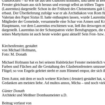
Glasbrocken – so wie sie aus den Glasöfen kommen, und diese in Beton 
Fenster gleichsam aus sich heraus und erzeugt selbst an trüben Tagen
(Laurentius) dargestellt: Schon in der Frühzeit des Christentums ga
erbaut. Der Überlieferung zufolge war er als Archidiakon von Rom 
Valerian den Papst Sixtus II. hatte enthaupten lassen, wurde Laurenti
Mitglieder der Gemeinde, versammelte eine Schar von Armen und Kra
Hauptmann, vor dem Laurentius erschienen war, ließ ihn deswegen me
dargestellt. Laurentius ist der Schutzpatron vieler Berufsgruppen, d
seines Martyriums ist auch heute wieder ganz aktuell! Sein Fest- bzw
Kirchenfenster, gestaltet
von Michael Hofmann,
Foto: M. Donath
Michael Hofmann hat es bei seinem Halsbrücker Fenster meisterlich 
Farben und Flächen auf die Gestaltung des Glasbetonfensters umzuse
Flügel; so von Engeln geleitet strebt er zum Himmel empor, der sich 
Dem Autor, mit dem er noch weitere Kirchen (-fenster) gestaltet hat,
Gedanken am meisten liebe. Ad multos annos, Micha – und noch vie
Günter Donath
Architekt und Meißner Dombaumeister a.D.
Beitrag verfasst von