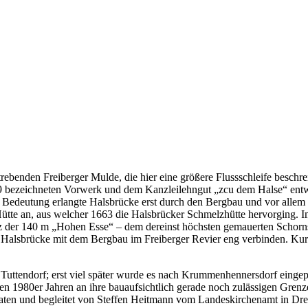
strebenden Freiberger Mulde, die hier eine größere Flussschleife besc
9 bezeichneten Vorwerk und dem Kanzleilehngut „zcu dem Halse“ entw
Bedeutung erlangte Halsbrücke erst durch den Bergbau und vor allem 
tte an, aus welcher 1663 die Halsbrücker Schmelzhütte hervorging. Im
enz der 140 m „Hohen Esse“ – dem dereinst höchsten gemauerten Schorn
 Halsbrücke mit dem Bergbau im Freiberger Revier eng verbinden. Kurzu
Tuttendorf; erst viel später wurde es nach Krummenhennersdorf eingep
 den 1980er Jahren an ihre bauaufsichtlich gerade noch zulässigen Gre
ten und begleitet von Steffen Heitmann vom Landeskirchenamt in Dresd