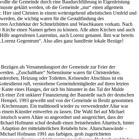
llte die Gemeinde durch eine Baudurchführung in Eigenleistung
 musste geklärt werden, ob die Gemeinde „nur“ einen allgemein
rt: Hier sind Christen in einem weitestgehend atheistischen Umfeld und
werden, die wichtig waren für die Gestaltfindung des
 deren Architektur der Schmelzhütten und Waschkauen vorkam. Nach
 der Kirche einen Namen geben zu können. Alle alten Kirchen und auch
 Hilfe angerufenen Laurentius, auch Lorenz genannt. Ihm war bereits
St.Lorenz Gegentrum“. Also alles ganz handfeste lokale Bezüge!
en Bezügen als Versammlungsort der Gemeinde zur Feier der
 werden. „Zuschaltbare“ Nebenräume waren für Christenlehre,
deroben, Heizung oder Toiletten. Krönender Abschluss ist ein
Gottesdienst ruft, verstorbene Gemeindemitglieder auf ihren letzten
r Kante eines Hanges, der sich bis hinunter in das Tal der Mulde
ch einer Zeit unklarer Finanzierung der Baustelle nach der deutschen
nes Hempel, 1993 geweiht und von der Gemeinde in Besitz genommen
n Kirchenraum. Ein traditionell wieder zu verwendender Altar war
n einem Künstler entwerfen zu lassen. Die Wahl fiel auf Michael
torisch waren Altäre so angeordnet und ausgerichtet, dass der
ichael Hofmann schuf deshalb einen freistehenden Altartisch, hinter
 Adaption der mittelalterlichen Retabeln bzw. Altarschauwände –
es Michael Hofmann 1991 aus farbigen, grob zugerichteten