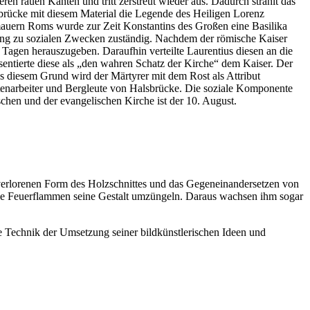
ren rauen Kanten und tritt zerstreut wieder aus. Dadurch strahlt das
lsbrücke mit diesem Material die Legende des Heiligen Lorenz
dtmauern Roms wurde zur Zeit Konstantins des Großen eine Basilika
ung zu sozialen Zwecken zuständig. Nachdem der römische Kaiser
i Tagen herauszugeben. Daraufhin verteilte Laurentius diesen an die
ntierte diese als „den wahren Schatz der Kirche“ dem Kaiser. Der
s diesem Grund wird der Märtyrer mit dem Rost als Attribut
üttenarbeiter und Bergleute von Halsbrücke. Die soziale Komponente
schen und der evangelischen Kirche ist der 10. August.
 verlorenen Form des Holzschnittes und das Gegeneinandersetzen von
die Feuerflammen seine Gestalt umzüngeln. Daraus wachsen ihm sogar
he Technik der Umsetzung seiner bildkünstlerischen Ideen und