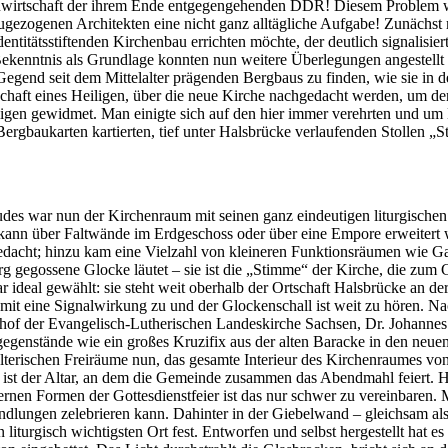
wirtschaft der ihrem Ende entgegengehenden DDR! Diesem Problem wo
ugezogenen Architekten eine nicht ganz alltägliche Aufgabe! Zunächst
ntitätsstiftenden Kirchenbau errichten möchte, der deutlich signalisie
ekenntnis als Grundlage konnten nun weitere Überlegungen angestellt 
egend seit dem Mittelalter prägenden Bergbaus zu finden, wie sie in
errschaft eines Heiligen, über die neue Kirche nachgedacht werden, um
ligen gewidmet. Man einigte sich auf den hier immer verehrten und um
ergbaukarten kartierten, tief unter Halsbrücke verlaufenden Stollen „
äudes war nun der Kirchenraum mit seinen ganz eindeutigen liturgisch
 kann über Faltwände im Erdgeschoss oder über eine Empore erweitert
acht; hinzu kam eine Vielzahl von kleineren Funktionsräumen wie Gar
berg gegossene Glocke läutet – sie ist die „Stimme“ der Kirche, die zum 
ar ideal gewählt: sie steht weit oberhalb der Ortschaft Halsbrücke an de
mit eine Signalwirkung zu und der Glockenschall ist weit zu hören. Na
schof der Evangelisch-Lutherischen Landeskirche Sachsen, Dr. Johan
gegenstände wie ein großes Kruzifix aus der alten Baracke in den neue
alterischen Freiräume nun, das gesamte Interieur des Kirchenraumes vo
st der Altar, an dem die Gemeinde zusammen das Abendmahl feiert. His
nen Formen der Gottesdienstfeier ist das nur schwer zu vereinbaren. M
ndlungen zelebrieren kann. Dahinter in der Giebelwand – gleichsam als
iturgisch wichtigsten Ort fest. Entworfen und selbst hergestellt hat 