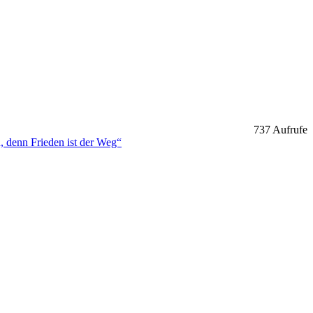
737 Aufrufe
 denn Frieden ist der Weg“