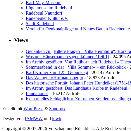
Karl-May-Museum
Lügenmuseum Radebeul
Radebeul Naundorf
Radebeuler Kultur e.V.
Stadt Radebeul
Verein für Denkmalpflege und Neues Bauen Radebeul e
Views
Gedanken zu „Bittere Fragen – Villa Heimburg“, Borstra
Was uns Häusernamen sagen können (Teil 1)
- 24.095 A
Im Archiv gestöbert: Von Ratibor nach Radebeul – The
Sommerabend in der »Villa Sommer« – ein Rückblick
- 
Karl Kröner zum 125. Geburtstag
- 20.147 Aufrufe
Das Weingut »Hofmannsberg«
- 18.823 Aufrufe
Das historische Porträt: Johann Peter Hundeiker (1751-1
Im Archiv gestöbert: Das Landhaus Kolbe in Radebeul
-
Laudationes
- 16.212 Aufrufe
Kein »helles Schlaglicht«. Zur neuen Sonderausstellung 
Erstellt mit
WordPress
&
Sandbox
Design von
IAMWW
und
inwk
Copyright © 2007-2026 Vorschau und Rückblick. Alle Rechte vorbeh