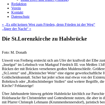
Redaktion
Verein
Kontakt
Datenschutz
«
„Es gibt keinen Weg zum Frieden, denn Frieden ist der Weg“
„Jäger der Nacht“
»
Die St.Lorenzkirche zu Halsbrücke
Foto: M. Donath
Unweit von Freiberg erstreckt sich am Ufer der kraftvoll der Elbe zu
„Inselgut“ im Lehnbuch von Markgraf Friedrich III. von Meißen 134
Rücken der mit Brücken versehenen großen Muldenschleife. Größere 
„St.Lorenz“ und „Rheinischer Wein“ eine eigene gewerkschaftliche Hü
Goldscheideanstalt. Sicher hat jeder schon mal etwas von der Exist
Bobritzsch oder „Rothschönberger Stollen“ sind weitere Begriffe, die
Kirche? Fehlanzeige!
Über Jahrhunderte hinweg gehörte Halsbrücke kirchlich zur Parochie 
Holzbaracke für Christenlehre und Gottesdienste nutzen, die aber in
mit Pfarrer Christoph Lehmann (Krummenhennersdorf), juristisch bera