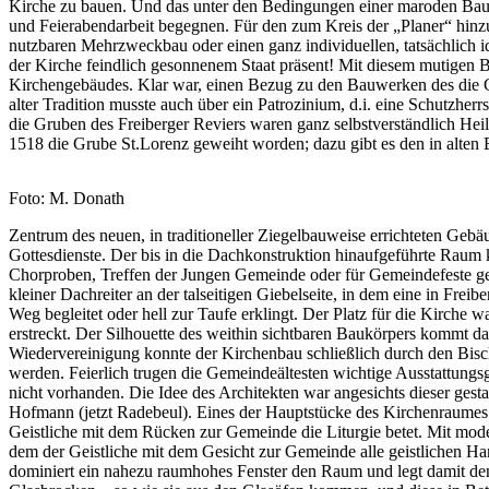
Kirche zu bauen. Und das unter den Bedingungen einer maroden Bau
und Feierabendarbeit begegnen. Für den zum Kreis der „Planer“ hinz
nutzbaren Mehrzweckbau oder einen ganz individuellen, tatsächlich ide
der Kirche feindlich gesonnenem Staat präsent! Mit diesem mutigen B
Kirchengebäudes. Klar war, einen Bezug zu den Bauwerken des die G
alter Tradition musste auch über ein Patrozinium, d.i. eine Schutzh
die Gruben des Freiberger Reviers waren ganz selbstverständlich Hei
1518 die Grube St.Lorenz geweiht worden; dazu gibt es den in alten B
Foto: M. Donath
Zentrum des neuen, in traditioneller Ziegelbauweise errichteten Geb
Gottesdienste. Der bis in die Dachkonstruktion hinaufgeführte Raum
Chorproben, Treffen der Jungen Gemeinde oder für Gemeindefeste ged
kleiner Dachreiter an der talseitigen Giebelseite, in dem eine in Frei
Weg begleitet oder hell zur Taufe erklingt. Der Platz für die Kirche w
erstreckt. Der Silhouette des weithin sichtbaren Baukörpers kommt da
Wiedervereinigung konnte der Kirchenbau schließlich durch den Bi
werden. Feierlich trugen die Gemeindeältesten wichtige Ausstattungs
nicht vorhanden. Die Idee des Architekten war angesichts dieser gest
Hofmann (jetzt Radebeul). Eines der Hauptstücke des Kirchenraumes i
Geistliche mit dem Rücken zur Gemeinde die Liturgie betet. Mit moder
dem der Geistliche mit dem Gesicht zur Gemeinde alle geistlichen Ha
dominiert ein nahezu raumhohes Fenster den Raum und legt damit den l