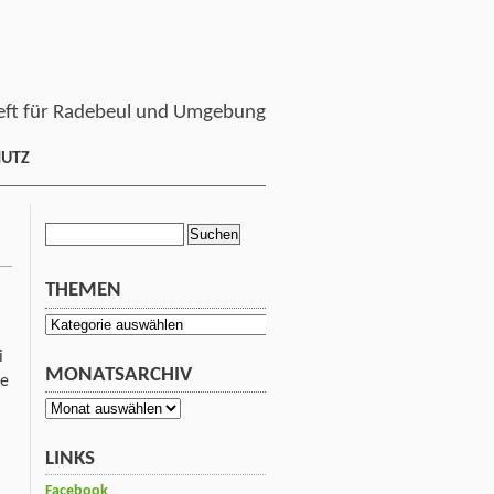
ft für Radebeul und Umgebung
HUTZ
Suchen
nach:
THEMEN
Themen
!
i
MONATSARCHIV
ie
Monatsarchiv
LINKS
Facebook