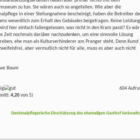
 Instandsetzungsarbeiten haben aber primär nichts mit dem
museum zu tun. Sie wären auch so angefallen. Wie aber die
lpflege in einer Stellungnahme bescheinigt, haben die Betreiber de
ms wesentlich zum Erhalt des Gebäudes beigetragen. Keine Leistun
ird hier einfach fallengelassen, was nicht in den Kram passt? Es wä
te Zeit nochmals darüber nachzudenken, um eine sinnvolle Lösung
reben, ehe man als Kulturverhinderer am Pranger steht. Denn Kunst
 zweifelsfrei, aber vermutlich nicht für alle, muss es aber auch nicht
Uwe Baum
604 Aufru
nitt:
4,20
von 5)
Denkmalpflegerische Einschätzung des ehemaligen Gasthof Serkowit