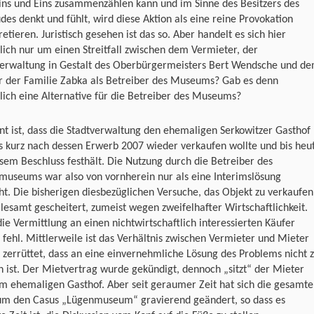
ins und Eins zusammenzählen kann und im Sinne des Besitzers des
es denkt und fühlt, wird diese Aktion als eine reine Provokation
retieren. Juristisch gesehen ist das so. Aber handelt es sich hier
lich nur um einen Streitfall zwischen dem Vermieter, der
verwaltung in Gestalt des Oberbürgermeisters Bert Wendsche und d
r der Familie Zabka als Betreiber des Museums? Gab es denn
lich eine Alternative für die Betreiber des Museums?
t ist, dass die Stadtverwaltung den ehemaligen Serkowitzer Gasthof
s kurz nach dessen Erwerb 2007 wieder verkaufen wollte und bis heu
sem Beschluss festhält. Die Nutzung durch die Betreiber des
museums war also von vornherein nur als eine Interimslösung
t. Die bisherigen diesbezüglichen Versuche, das Objekt zu verkaufen
llesamt gescheitert, zumeist wegen zweifelhafter Wirtschaftlichkeit.
ie Vermittlung an einen nichtwirtschaftlich interessierten Käufer
 fehl. Mittlerweile ist das Verhältnis zwischen Vermieter und Mieter
 zerrüttet, dass an eine einvernehmliche Lösung des Problems nicht 
 ist. Der Mietvertrag wurde gekündigt, dennoch „sitzt“ der Mieter
m ehemaligen Gasthof. Aber seit geraumer Zeit hat sich die gesamte
um den Casus „Lügenmuseum“ gravierend geändert, so dass es