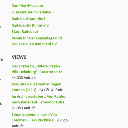
Karl-May-Museum
Lügenmuseum Radebeul
Radebeul Naundorf
Radebeuler Kultur e.V.
em
Stadt Radebeul
Verein für Denkmalpflege und
Neues Bauen Radebeul e.V.
VIEWS
te
Gedanken zu „Bittere Fragen –
Villa Heimburg“, Borstrasse 15
-
44.330 Aufrufe
,
Was uns Häusernamen sagen
können (Teil 1)
- 24.080 Aufrufe
Im Archiv gestöbert: Von Ratibor
nach Radebeul – Theodor Lobe
-
zu
21.053 Aufrufe
Sommerabend in der »Villa
Sommer« – ein Rückblick
- 20.516
Aufrufe