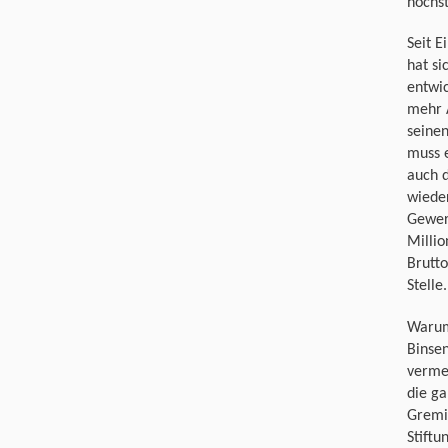
höchst
Seit 
hat si
entwic
mehr 
seinen
muss 
auch d
wieder
Gewer
Millio
Brutt
Stelle.
Warum 
Binsen
vermei
die ga
Gremie
Stiftu