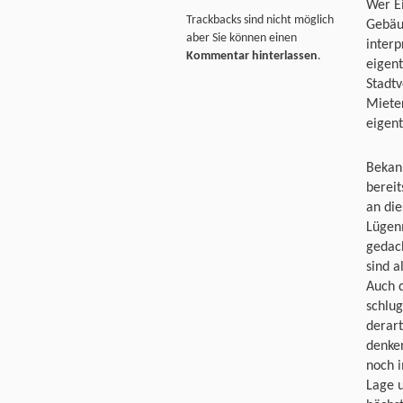
Wer E
Trackbacks sind nicht möglich
Gebäud
aber Sie können einen
interp
Kommentar hinterlassen
.
eigent
Stadt
Miete
eigent
Bekann
bereit
an die
Lügen
gedach
sind a
Auch d
schlug
derart
denken
noch i
Lage 