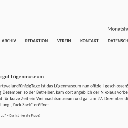
Monatshe
ARCHIV
REDAKTION
VEREIN
KONTAKT
DATENSC
urgut Lügenmuseum
tzweiundfünfzigTage ist das Lügenmuseum nun offiziell geschlossen
 Dezember, so der Betreiber, kam dort angeblich der Nikolaus vorbe
at für kurze Zeit ein Weihnachtsmuseum und gar am 27. Dezember d
llung „Zack-Zack“ eröffnet.
 zu? – Das ist hier die Frage!