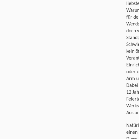
liebst
Warum
für d
Wends
doch 
Stand
Schwie
kein ö
Veran
Einric
oder e
Arm un
Dabei 
12 Jah
Feier
Werkst
Auslan
Natürl
einen 