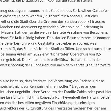
e Zeit ist, die Diskussion vom Kopf auf die Füße zu stellen.
Einzug des Lügenmuseums in das Gebäude des Serkowitzer Gasthofes
ch dieser zu einem wahren „Pilgerort“ für Radebeul-Besucher
kelt und die Stadt über die Grenzen der Bundesrepublik hinaus zu
Ansehen und Anerkennung verholfen. Wer so eine Einrichtung in
 Mauern hat, der, so die weit verbreitete Annahme von Besuchern,
etwas für Kultur übrig haben. Den starken Besucherstrom bekommen
ie Beherbergungs- und Gaststättenbetreiber zu spüren, was
rum hilft, das Steuersäckel der Stadt zu füllen. Und so hat auch diese
be seinen Anteil am 2022 erwirtschafteten Überschuss von 9,5
nen geleistet. Die Kultur- und Kreativitätswirtschaft steht in der
owertschöpfung der Bundesrepublik nach dem Fahrzeugbau an zweite
also ist es so, dass Stadtrat und Verwaltung von Radebeul diese
weisheit nicht zur Kenntnis nehmen wollen? Liegt es an dem
ntlichen ungebührlichen Verhalten der Familie Zabka oder passt hie
nze Einrichtung nicht ins Konzept? Rührt eventuell die Haltung beider
n von der bestellten negativen Einschätzung des einstigen
ngsdirektors der Kulturstiftung des Freistaates Sachsen her, der am