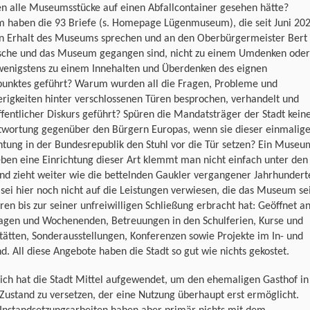
en alle Museumsstücke auf einen Abfallcontainer gesehen hätte?
 haben die 93 Briefe (s. Homepage Lügenmuseum), die seit Juni 20
en Erhalt des Museums sprechen und an den Oberbürgermeister Bert
che und das Museum gegangen sind, nicht zu einem Umdenken oder
wenigstens zu einem Innehalten und Überdenken des eignen
punktes geführt? Warum wurden all die Fragen, Probleme und
rigkeiten hinter verschlossenen Türen besprochen, verhandelt und
ffentlicher Diskurs geführt? Spüren die Mandatsträger der Stadt kein
twortung gegenüber den Bürgern Europas, wenn sie dieser einmalig
htung in der Bundesrepublik den Stuhl vor die Tür setzen? Ein Museu
ben eine Einrichtung dieser Art klemmt man nicht einfach unter den
d zieht weiter wie die bettelnden Gaukler vergangener Jahrhundert
sei hier noch nicht auf die Leistungen verwiesen, die das Museum se
ren bis zur seiner unfreiwilligen Schließung erbracht hat: Geöffnet a
tagen und Wochenenden, Betreuungen in den Schulferien, Kurse und
ätten, Sonderausstellungen, Konferenzen sowie Projekte im In- und
d. All diese Angebote haben die Stadt so gut wie nichts gekostet.
ich hat die Stadt Mittel aufgewendet, um den ehemaligen Gasthof in
Zustand zu versetzen, der eine Nutzung überhaupt erst ermöglicht.