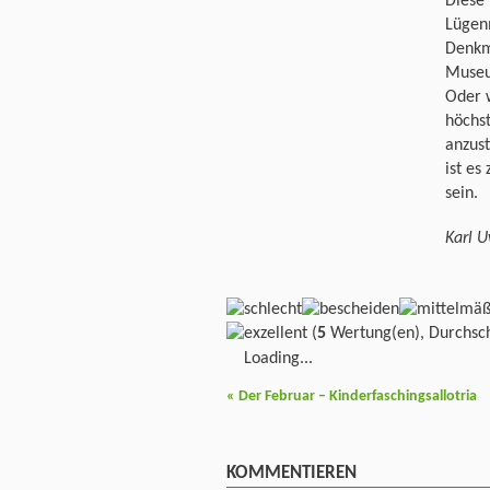
Diese
Lügen
Denkma
Museu
Oder w
höchs
anzust
ist es
sein.
Karl 
(
5
Wertung(en), Durchsch
Loading...
«
Der Februar – Kinderfaschingsallotria
KOMMENTIEREN