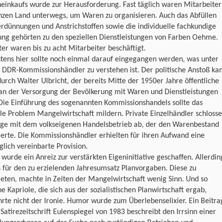
einkaufs wurde zur Herausforderung. Fast täglich waren Mitarbeiter
nzen Land unterwegs, um Waren zu organisieren. Auch das Abfüllen
rdünnungen und Anstrichstoffen sowie die individuelle fachkundige
ung gehörten zu den speziellen Dienstleistungen von Farben Oehme.
er waren bis zu acht Mitarbeiter beschäftigt.
tens hier sollte noch einmal darauf eingegangen werden, was unter
 DDR-Kommissionshändler zu verstehen ist. Der politische Anstoß k
urch Walter Ulbricht, der bereits Mitte der 1950er Jahre öffentliche
 an der Versorgung der Bevölkerung mit Waren und Dienstleistungen
Die Einführung des sogenannten Kommissionshandels sollte das
le Problem Mangelwirtschaft mildern. Private Einzelhändler schloss
äge mit dem volkseigenen Handelsbetrieb ab, der den Warenbestand
ierte. Die Kommissionshändler erhielten für ihren Aufwand eine
glich vereinbarte Provision.
wurde ein Anreiz zur verstärkten Eigeninitiative geschaffen. Allerdin
 für den zu erzielenden Jahresumsatz Planvorgaben. Diese zu
eten, machte in Zeiten der Mangelwirtschaft wenig Sinn. Und so
 Kapriole, die sich aus der sozialistischen Planwirtschaft ergab,
rte nicht der Ironie. Humor wurde zum Überlebenselixier. Ein Beitra
 Satirezeitschrift Eulenspiegel von 1983 beschreibt den Irrsinn einer