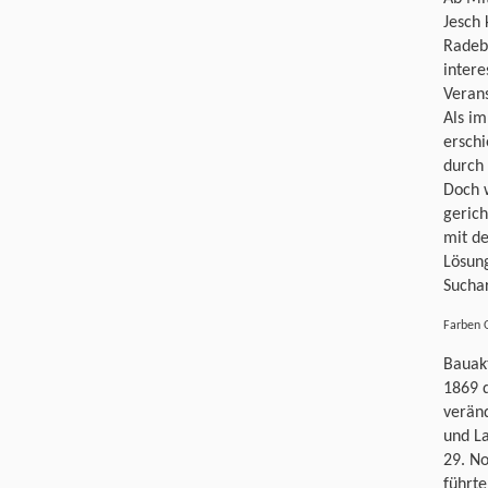
Jesch 
Radebe
intere
Veran
Als im
erschi
durch 
Doch 
geric
mit de
Lösung
Sucha
Farben 
Bauakt
1869 
veränd
und La
29. N
führte