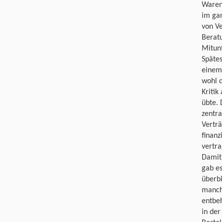
Waren
im ga
von Ve
Berat
Mitunt
Spätes
einem
wohl d
Kritik
übte. 
zentra
Vertr
finanz
vertra
Damit 
gab es
überbi
manche
entbeh
in der