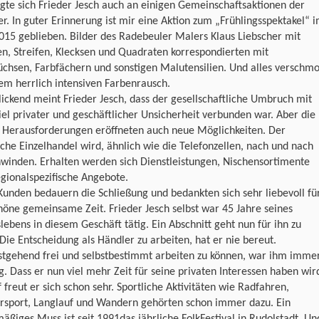
igte sich Frieder Jesch auch an einigen Gemeinschaftsaktionen der
r. In guter Erinnerung ist mir eine Aktion zum „Frühlingsspektakel“ 
015 geblieben. Bilder des Radebeuler Malers Klaus Liebscher mit
n, Streifen, Klecksen und Quadraten korrespondierten mit
chsen, Farbfächern und sonstigen Malutensilien. Und alles verschmo
em herrlich intensiven Farbenrausch.
ickend meint Frieder Jesch, dass der gesellschaftliche Umbruch mit
iel privater und geschäftlicher Unsicherheit verbunden war. Aber die
 Herausforderungen eröffneten auch neue Möglichkeiten. Der
sche Einzelhandel wird, ähnlich wie die Telefonzellen, nach und nach
winden. Erhalten werden sich Dienstleistungen, Nischensortimente
gionalspezifische Angebote.
Kunden bedauern die Schließung und bedankten sich sehr liebevoll fü
höne gemeinsame Zeit. Frieder Jesch selbst war 45 Jahre seines
lebens in diesem Geschäft tätig. Ein Abschnitt geht nun für ihn zu
Die Entscheidung als Händler zu arbeiten, hat er nie bereut.
stgehend frei und selbstbestimmt arbeiten zu können, war ihm imme
g. Dass er nun viel mehr Zeit für seine privaten Interessen haben wir
 freut er sich schon sehr. Sportliche Aktivitäten wie Radfahren,
rsport, Langlauf und Wandern gehörten schon immer dazu. Ein
äßiges Muss ist seit 1991das jährliche FolkFestival in Rudolstadt. Un