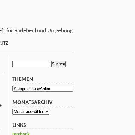
ft für Radebeul und Umgebung
HUTZ
Suchen
nach:
THEMEN
Themen
MONATSARCHIV
p
Monatsarchiv
LINKS
l
Facebook