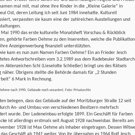
kamen mal mit, mal ohne ihre Kinder in die „Kleine Galerie“ in
ul Ost, deren Leitung ich seit Juni 1984 innehatte. Kulturell
ssiert, verpassten sie kaum eine der zahlreichen Ausstellungen und
staltungen.
 Mai 1990 das erste kulturelle Monatsheft Vorschau & Rückblick
en, gehörte Farben Oehme zu den Inserenten, welche die Publikation
ihre Anzeigenwerbung finanziell unterstützten.
wie kam es nun zum Namen Farben Oehme? Ein an Frieder Jesch
htetes Antwortschreiben vom 3.2.1989 aus dem Radebeuler Stadtarch
m Aktenzeichen Schl (Lieselotte Schließer) bringt uns des Rätsels
 näher. Übrigens stellte die Behörde damals für „2 Stunden
rbeit“ 6 Mark in Rechnung.
Oehme nach 1990, Gebäude noch unsaniert, Foto: Privatarchiv
en belegen, dass das Gebäude auf der Moritzburger Straße 12 seit
durch An- und Umbau von verschiedenen Besitzern mehrfach
ert wurde. Der Ladeneinbau erfolgte 1899. Ein Geschäft für Farben
cke ist allerdings erstmals seit August 1928 nachweisbar. Bereits am
ovember 1928 ist Max Oehme als Inhaber eingetragen. Dessen Witw
 das Geschäft ab 1941 weiter. Von ihr übernahm es 1964 Rolf Jesch,