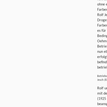
ohne 
Farbe
Rolf J
Droger
Farbe
es für
Beding
Oehme 
Betrie
nun eb
erfolg
befind
betri
Betriebs
Jesch (8.
Rolf u
mit d
(1925 
beans