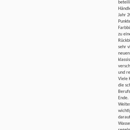
beteil
Händle
Jahr 2
Punkte
Farbbü
zu ein
Rückbl
sehr v
neuen
klassi
versch
und re
Viele 
die sc
Berufs
Ende. 
Weite
wichti
darauf
Wasse
regelm