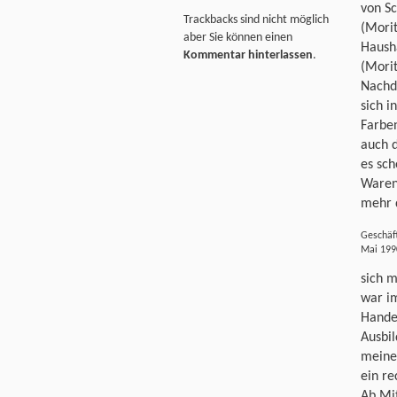
von Sc
Trackbacks sind nicht möglich
(Morit
aber Sie können einen
Haush
Kommentar hinterlassen
.
(Morit
Nachd
sich i
Farben
auch d
es sch
Waren
mehr 
Geschäft
Mai 199
sich m
war im
Hande
Ausbil
meiner
ein re
Ab Mit