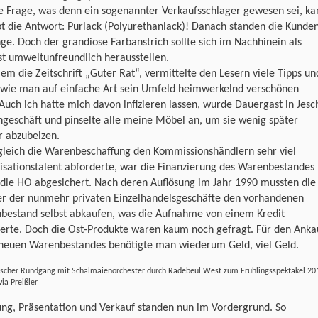
ie Frage, was denn ein sogenannter Verkaufsschlager gewesen sei, k
 die Antwort: Purlack (Polyurethanlack)! Danach standen die Kunde
ge. Doch der grandiose Farbanstrich sollte sich im Nachhinein als
t umweltunfreundlich herausstellen.
lem die Zeitschrift „Guter Rat“, vermittelte den Lesern viele Tipps un
s wie man auf einfache Art sein Umfeld heimwerkelnd verschönen
Auch ich hatte mich davon infizieren lassen, wurde Dauergast in Jesc
geschäft und pinselte alle meine Möbel an, um sie wenig später
r abzubeizen.
leich die Warenbeschaffung den Kommissionshändlern sehr viel
sationstalent abforderte, war die Finanzierung des Warenbestandes
 die HO abgesichert. Nach deren Auflösung im Jahr 1990 mussten die
er der nunmehr privaten Einzelhandelsgeschäfte den vorhandenen
bestand selbst abkaufen, was die Aufnahme von einem Kredit
derte. Doch die Ost-Produkte waren kaum noch gefragt. Für den Anka
 neuen Warenbestandes benötigte man wiederum Geld, viel Geld.
ischer Rundgang mit Schalmaienorchester durch Radebeul West zum Frühlingsspektakel 20
via Preißler
ng, Präsentation und Verkauf standen nun im Vordergrund. So