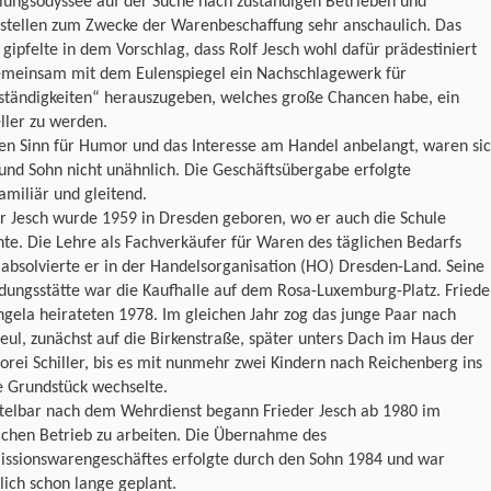
lungsodyssee auf der Suche nach zuständigen Betrieben und
tstellen zum Zwecke der Warenbeschaffung sehr anschaulich. Das
gipfelte in dem Vorschlag, dass Rolf Jesch wohl dafür prädestiniert
gemeinsam mit dem Eulenspiegel ein Nachschlagewerk für
ständigkeiten“ herauszugeben, welches große Chancen habe, ein
ller zu werden.
en Sinn für Humor und das Interesse am Handel anbelangt, waren si
und Sohn nicht unähnlich. Die Geschäftsübergabe erfolgte
amiliär und gleitend.
r Jesch wurde 1959 in Dresden geboren, wo er auch die Schule
te. Die Lehre als Fachverkäufer für Waren des täglichen Bedarfs
absolvierte er in der Handelsorganisation (HO) Dresden-Land. Seine
dungsstätte war die Kaufhalle auf dem Rosa-Luxemburg-Platz. Friede
gela heirateten 1978. Im gleichen Jahr zog das junge Paar nach
ul, zunächst auf die Birkenstraße, später unters Dach im Haus der
orei Schiller, bis es mit nunmehr zwei Kindern nach Reichenberg ins
e Grundstück wechselte.
telbar nach dem Wehrdienst begann Frieder Jesch ab 1980 im
ichen Betrieb zu arbeiten. Die Übernahme des
ssionswarengeschäftes erfolgte durch den Sohn 1984 und war
lich schon lange geplant.