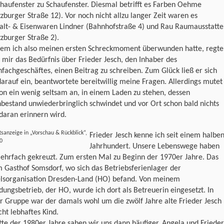
haufenster zu Schaufenster. Diesmal betrifft es Farben Oehme
zburger Straße 12). Vor noch nicht allzu langer Zeit waren es
alt- & Eisenwaren Lindner (Bahnhofstraße 4) und Rau Raumausstatte
zburger Straße 2).
em ich also meinen ersten Schreckmoment überwunden hatte, regte
n mir das Bedürfnis über Frieder Jesch, den Inhaber des
fachgeschäftes, einen Beitrag zu schreiben. Zum Glück ließ er sich
arauf ein, beantwortete bereitwillig meine Fragen. Allerdings mutet
on ein wenig seltsam an, in einem Laden zu stehen, dessen
bestand unwiederbringlich schwindet und vor Ort schon bald nichts
daran erinnern wird.
sanzeige in „Vorschau & Rückblick“,
Frieder Jesch kenne ich seit einem halbe
0
Jahrhundert. Unsere Lebenswege haben
ehrfach gekreuzt. Zum ersten Mal zu Beginn der 1970er Jahre. Das
 Gasthof Somsdorf, wo sich das Betriebsferienlager der
lsorganisation Dresden-Land (HO) befand. Von meinem
dungsbetrieb, der HO, wurde ich dort als Betreuerin eingesetzt. In
 Gruppe war der damals wohl um die zwölf Jahre alte Frieder Jesch
cht lebhaftes Kind.
te der 1980er Jahre sahen wir uns dann häufiger. Angela und Frieder