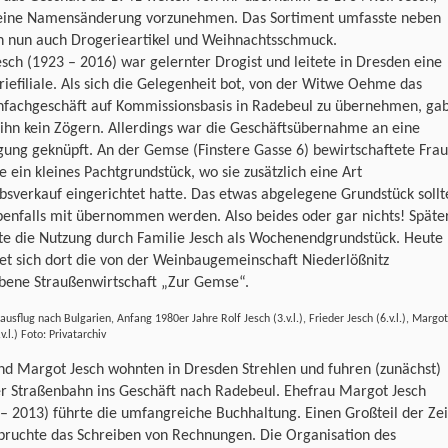
eine Namensänderung vorzunehmen. Das Sortiment umfasste neben
n nun auch Drogerieartikel und Weihnachtsschmuck.
esch (1923 – 2016) war gelernter Drogist und leitete in Dresden eine
iefiliale. Als sich die Gelegenheit bot, von der Witwe Oehme das
nfachgeschäft auf Kommissionsbasis in Radebeul zu übernehmen, ga
 ihn kein Zögern. Allerdings war die Geschäftsübernahme an eine
ung geknüpft. An der Gemse (Finstere Gasse 6) bewirtschaftete Frau
ein kleines Pachtgrundstück, wo sie zusätzlich eine Art
bsverkauf eingerichtet hatte. Das etwas abgelegene Grundstück sollt
enfalls mit übernommen werden. Also beides oder gar nichts! Späte
te die Nutzung durch Familie Jesch als Wochenendgrundstück. Heute
et sich dort die von der Weinbaugemeinschaft Niederlößnitz
ebene Straußenwirtschaft „Zur Gemse“.
ausflug nach Bulgarien, Anfang 1980er Jahre Rolf Jesch (3.v.l.), Frieder Jesch (6.v.l.), Margot
v.l.) Foto: Privatarchiv
nd Margot Jesch wohnten in Dresden Strehlen und fuhren (zunächst)
er Straßenbahn ins Geschäft nach Radebeul. Ehefrau Margot Jesch
– 2013) führte die umfangreiche Buchhaltung. Einen Großteil der Zei
pruchte das Schreiben von Rechnungen. Die Organisation des