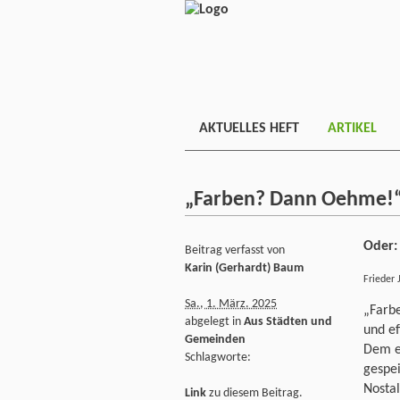
AKTUELLES HEFT
ARTIKEL
„Farben? Dann Oehme!
Oder:
Beitrag verfasst von
Karin (Gerhardt) Baum
Frieder 
Sa., 1. März. 2025
„Farb
abgelegt in
Aus Städten und
und ef
Gemeinden
Dem e
Schlagworte:
gespei
Nosta
Link
zu diesem Beitrag.