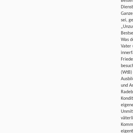
Bestel
Diens
Ganze 
sei, 
„Unzu
Bestse
Was d
Vater 
innerf
Friede
besuch
(WtB) 
Ausbil
und An
Radebe
Kondit
eigen
Unmit
väterl
Kommi
eigent