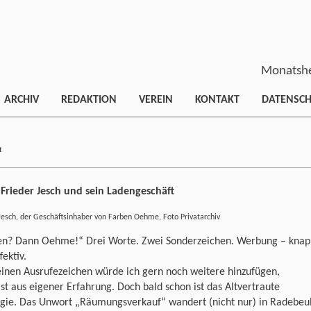
Monatshe
ARCHIV
REDAKTION
VEREIN
KONTAKT
DATENSC
“
 Frieder Jesch und sein Ladengeschäft
Jesch, der Geschäftsinhaber von Farben Oehme, Foto Privatarchiv
en? Dann Oehme!“ Drei Worte. Zwei Sonderzeichen. Werbung – knap
fektiv.
inen Ausrufezeichen würde ich gern noch weitere hinzufügen,
st aus eigener Erfahrung. Doch bald schon ist das Altvertraute
lgie. Das Unwort „Räumungsverkauf“ wandert (nicht nur) in Radebeu