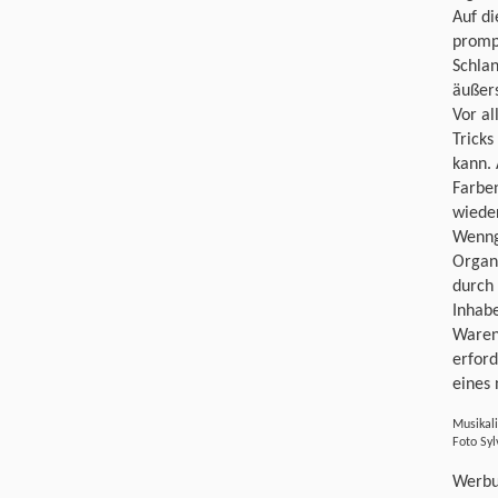
Auf d
prompt
Schlan
äußers
Vor al
Trick
kann. 
Farben
wiede
Wenng
Organi
durch
Inhab
Waren
erfor
eines
Musikal
Foto Syl
Werbu