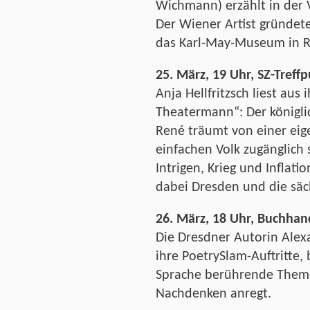
Wichmann) erzählt in der V
Der Wiener Artist gründe
das Karl-May-Museum in R
25. März, 19 Uhr, SZ-Treff
Anja Hellfritzsch liest au
Theatermann“: Der königl
René träumt von einer ei
einfachen Volk zugänglich 
Intrigen, Krieg und Inflati
dabei Dresden und die säch
26. März, 18 Uhr, Buchhand
Die Dresdner Autorin Alex
ihre PoetrySlam-Auftritte, 
Sprache berührende Theme
Nachdenken anregt.