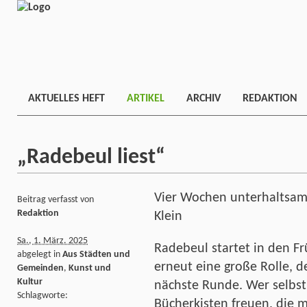
AKTUELLES HEFT
ARTIKEL
ARCHIV
REDAKTION
„Radebeul liest“
Vier Wochen unterhaltsam
Beitrag verfasst von
Redaktion
Klein
Sa., 1. März. 2025
Radebeul startet in den Fr
abgelegt in
Aus Städten und
erneut eine große Rolle, d
Gemeinden
,
Kunst und
Kultur
nächste Runde. Wer selbst 
Schlagworte:
Bücherkisten freuen, die 