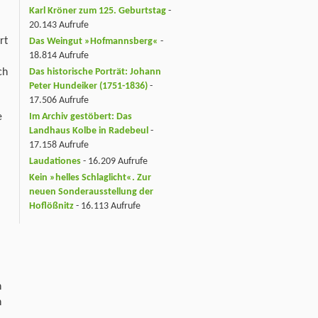
Karl Kröner zum 125. Geburtstag
-
20.143 Aufrufe
rt
Das Weingut »Hofmannsberg«
-
18.814 Aufrufe
ch
Das historische Porträt: Johann
Peter Hundeiker (1751-1836)
-
17.506 Aufrufe
Im Archiv gestöbert: Das
e
Landhaus Kolbe in Radebeul
-
17.158 Aufrufe
Laudationes
- 16.209 Aufrufe
Kein »helles Schlaglicht«. Zur
neuen Sonderausstellung der
Hoflößnitz
- 16.113 Aufrufe
n
n