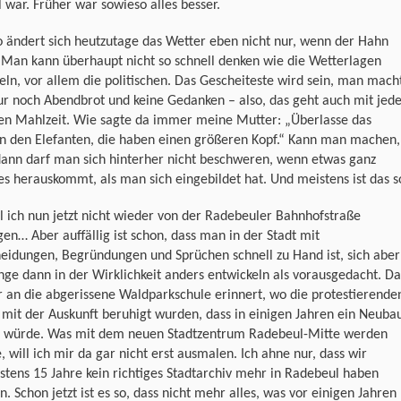
 war. Früher war sowieso alles besser.
 ändert sich heutzutage das Wetter eben nicht nur, wenn der Hahn
 Man kann überhaupt nicht so schnell denken wie die Wetterlagen
ln, vor allem die politischen. Das Gescheiteste wird sein, man mach
ur noch Abendbrot und keine Gedanken – also, das geht auch mit jed
en Mahlzeit. Wie sagte da immer meine Mutter: „Überlasse das
n den Elefanten, die haben einen größeren Kopf.“ Kann man machen,
dann darf man sich hinterher nicht beschweren, wenn etwas ganz
s herauskommt, als man sich eingebildet hat. Und meistens ist das s
l ich nun jetzt nicht wieder von der Radebeuler Bahnhofstraße
en… Aber auffällig ist schon, dass man in der Stadt mit
eidungen, Begründungen und Sprüchen schnell zu Hand ist, sich aber
nge dann in der Wirklichkeit anders entwickeln als vorausgedacht. Da
r an die abgerissene Waldparkschule erinnert, wo die protestierende
 mit der Auskunft beruhigt wurden, dass in einigen Jahren ein Neuba
n würde. Was mit dem neuen Stadtzentrum Radebeul-Mitte werden
, will ich mir da gar nicht erst ausmalen. Ich ahne nur, dass wir
tens 15 Jahre kein richtiges Stadtarchiv mehr in Radebeul haben
. Schon jetzt ist es so, dass nicht mehr alles, was vor einigen Jahren