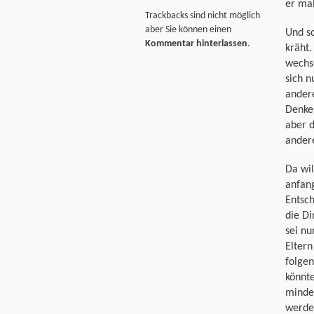
er mal
Trackbacks sind nicht möglich
aber Sie können einen
Und so
Kommentar hinterlassen
.
kräht.
wechse
sich n
ander
Denke
aber 
andere
Da wil
anfang
Entsch
die Di
sei nu
Eltern
folge
könnte
mindes
werden