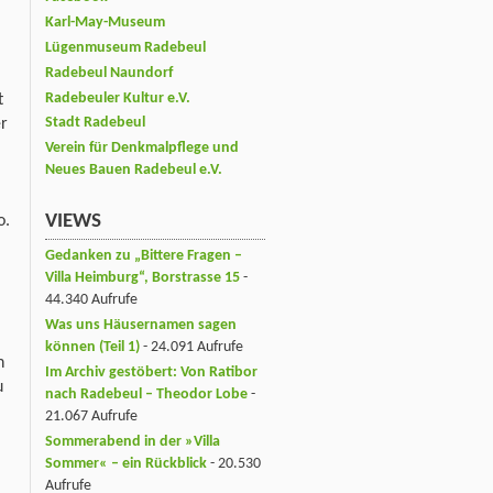
Karl-May-Museum
Lügenmuseum Radebeul
Radebeul Naundorf
Radebeuler Kultur e.V.
t
Stadt Radebeul
er
Verein für Denkmalpflege und
Neues Bauen Radebeul e.V.
VIEWS
o.
Gedanken zu „Bittere Fragen –
Villa Heimburg“, Borstrasse 15
-
44.340 Aufrufe
Was uns Häusernamen sagen
können (Teil 1)
- 24.091 Aufrufe
n
Im Archiv gestöbert: Von Ratibor
u
nach Radebeul – Theodor Lobe
-
21.067 Aufrufe
Sommerabend in der »Villa
Sommer« – ein Rückblick
- 20.530
Aufrufe