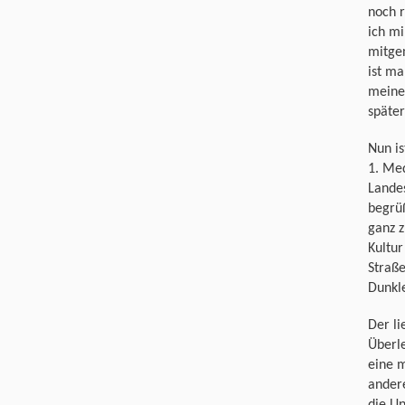
noch 
ich m
mitgen
ist ma
meine
später
Nun is
1. Med
Landes
begrüß
ganz z
Kultur
Straße
Dunkle
Der li
Überle
eine m
andere