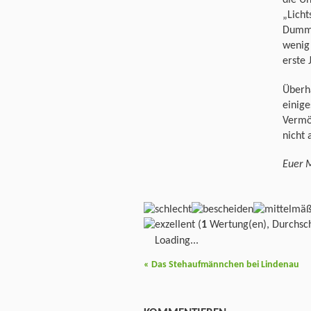
die Un
„Lich
Dumm 
wenig 
erste 
Überh
einige
Vermö
nicht 
Euer M
(
1
Wertung(en), Durchsch
Loading...
«
Das Stehaufmännchen bei Lindenau