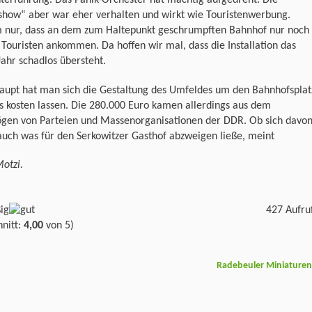
terführung. Das Panik-Orchester hat mächtig aufgedreht. Die
tshow“ aber war eher verhalten und wirkt wie Touristenwerbung.
nur, dass an dem zum Haltepunkt geschrumpften Bahnhof nur noch
Touristen ankommen. Da hoffen wir mal, dass die Installation das
Jahr schadlos übersteht.
aupt hat man sich die Gestaltung des Umfeldes um den Bahnhofsplat
s kosten lassen. Die 280.000 Euro kamen allerdings aus dem
gen von Parteien und Massenorganisationen der DDR. Ob sich davo
auch was für den Serkowitzer Gasthof abzweigen ließe, meint
otzi.
427 Aufru
nitt:
4,00
von 5)
Radebeuler Miniature