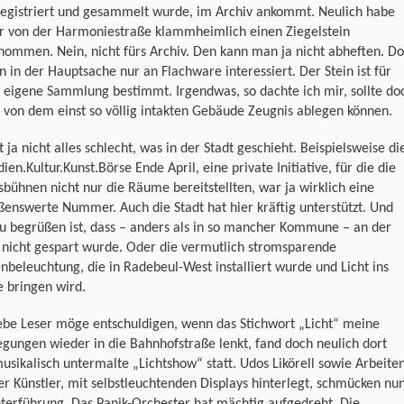
registriert und gesammelt wurde, im Archiv ankommt. Neulich habe
ir von der Harmoniestraße klammheimlich einen Ziegelstein
ommen. Nein, nicht fürs Archiv. Den kann man ja nicht abheften. Do
n in der Hauptsache nur an Flachware interessiert. Der Stein ist für
 eigene Sammlung bestimmt. Irgendwas, so dachte ich mir, sollte do
 von dem einst so völlig intakten Gebäude Zeugnis ablegen können.
t ja nicht alles schlecht, was in der Stadt geschieht. Beispielsweise di
ien.Kultur.Kunst.Börse Ende April, eine private Initiative, für die die
bühnen nicht nur die Räume bereitstellten, war ja wirklich eine
enswerte Nummer. Auch die Stadt hat hier kräftig unterstützt. Und
u begrüßen ist, dass – anders als in so mancher Kommune – an der
 nicht gespart wurde. Oder die vermutlich stromsparende
nbeleuchtung, die in Radebeul-West installiert wurde und Licht ins
 bringen wird.
ebe Leser möge entschuldigen, wenn das Stichwort „Licht“ meine
gungen wieder in die Bahnhofstraße lenkt, fand doch neulich dort
usikalisch untermalte „Lichtshow“ statt. Udos Likörell sowie Arbeite
r Künstler, mit selbstleuchtenden Displays hinterlegt, schmücken nu