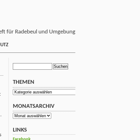
ft für Radebeul und Umgebung
HUTZ
Suchen
nach:
THEMEN
Themen
t
MONATSARCHIV
.
Monatsarchiv
LINKS
s
Facebook