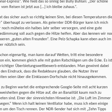
nal-Express“. Wie hieß das so sinnig bei Bully Buhlan: „Der schöne
vom Reisen ist jetzt aus […] ich bleibe zuhaus.“.
t das sicher auch so richtig keinen Sinn, bei diesen Temperaturen di
“ überhaupt zu verlassen. Als gelernter DDR-Bürger kann ich mich
noch mühelos ein halbes Jahr selber versorgen, und eine gute
dämmung soll auch gegen die Hitze helfen. Aber das kennen wir no
nseren „guten alten Freunden“. Eine Pelz-Schapka kann eben auch im
 nützlich sein.
 schon eigenartig, man kann darauf Wetten, tritt eine besondere
ion ein, kommen gleich alle mit guten Ratschlägen um die Ecke. Es ist
n richtiger Überbietungswettbewerb entstanden. Man gewinnt dabei
 den Eindruck, dass die Redakteure glauben, die Nutzer ihrer
iten seien über die Einklassen-Dorfschule nicht hinausgekommen.
 zu Beginn wartet die entsprechende Google-Seite mit acht kurzen
weisheiten gegen die Hitze auf, die an Banalität kaum noch zu
eten sind. Einer der sinnreichsten Hinweise ist: „Die Luft im Zimmer
egen.“ Wenn ich halt keinen Ventilator habe, muss ich eben einige
n um den Tisch rennen. Der NDR-Sender hat sich mit „Zehn Tipps