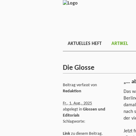
AKTUELLES HEFT
ARTIKEL
Die Glosse
„… ab
Beitrag verfasst von
Redaktion
Das wa
Berlin
Fr., 1. Aug.. 2025
damals
abgelegt in
Glossen und
nach s
Editorials
der vi
Schlagworte:
Jetzt 
Link
zu diesem Beitrag.