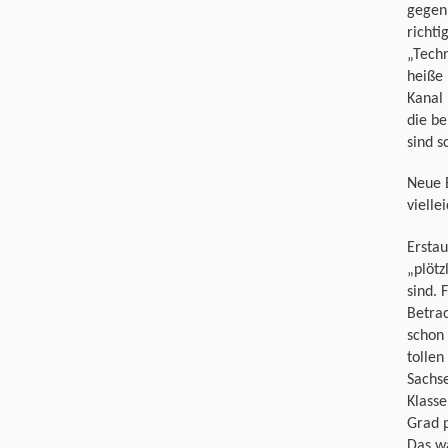
gegen
richti
„Techn
heiße 
Kanal 
die b
sind s
Neue E
vielle
Erstau
„plötz
sind.
Betrac
schon
tollen
Sachse
Klass
Grad p
Das w