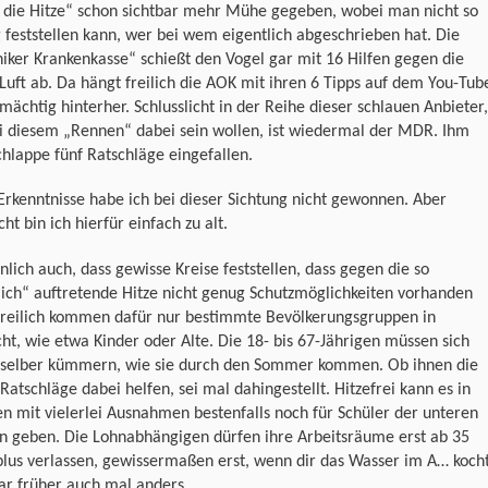
 die Hitze“ schon sichtbar mehr Mühe gegeben, wobei man nicht so
g feststellen kann, wer bei wem eigentlich abgeschrieben hat. Die
iker Krankenkasse“ schießt den Vogel gar mit 16 Hilfen gegen die
Luft ab. Da hängt freilich die AOK mit ihren 6 Tipps auf dem You-Tub
mächtig hinterher. Schlusslicht in der Reihe dieser schlauen Anbieter,
ei diesem „Rennen“ dabei sein wollen, ist wiedermal der MDR. Ihm
chlappe fünf Ratschläge eingefallen.
rkenntnisse habe ich bei dieser Sichtung nicht gewonnen. Aber
icht bin ich hierfür einfach zu alt.
nlich auch, dass gewisse Kreise feststellen, dass gegen die so
lich“ auftretende Hitze nicht genug Schutzmöglichkeiten vorhanden
 Freilich kommen dafür nur bestimmte Bevölkerungsgruppen in
ht, wie etwa Kinder oder Alte. Die 18- bis 67-Jährigen müssen sich
 selber kümmern, wie sie durch den Sommer kommen. Ob ihnen die
 Ratschläge dabei helfen, sei mal dahingestellt. Hitzefrei kann es in
n mit vielerlei Ausnahmen bestenfalls noch für Schüler der unteren
en geben. Die Lohnabhängigen dürfen ihre Arbeitsräume erst ab 35
lus verlassen, gewissermaßen erst, wenn dir das Wasser im A… kocht
ar früher auch mal anders.