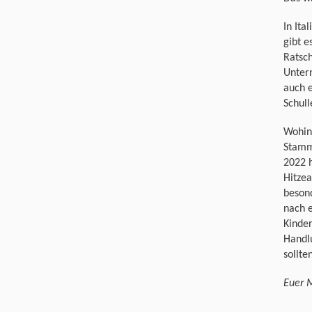
In Ita
gibt e
Ratsch
Unter
auch 
Schull
Wohin 
Stamm
2022 
Hitzea
beson
nach e
Kinder
Handl
sollte
Euer 