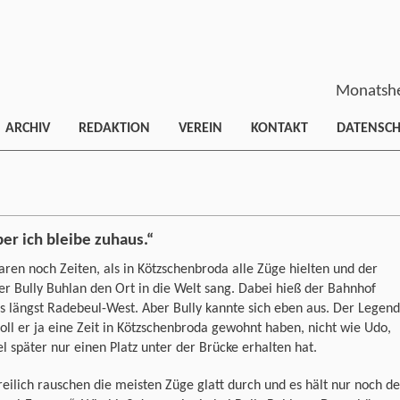
Monatshe
ARCHIV
REDAKTION
VEREIN
KONTAKT
DATENSC
er ich bleibe zuhaus.“
ren noch Zeiten, als in Kötzschenbroda alle Züge hielten und der
er Bully Buhlan den Ort in die Welt sang. Dabei hieß der Bahnhof
 längst Radebeul-West. Aber Bully kannte sich eben aus. Der Legen
oll er ja eine Zeit in Kötzschenbroda gewohnt haben, nicht wie Udo,
el später nur einen Platz unter der Brücke erhalten hat.
freilich rauschen die meisten Züge glatt durch und es hält nur noch de