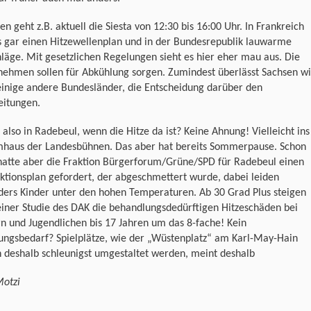
lien geht z.B. aktuell die Siesta von 12:30 bis 16:00 Uhr. In Frankreich
s gar einen Hitzewellenplan und in der Bundesrepublik lauwarme
läge. Mit gesetzlichen Regelungen sieht es hier eher mau aus. Die
nehmen sollen für Abkühlung sorgen. Zumindest überlässt Sachsen w
einige andere Bundesländer, die Entscheidung darüber den
eitungen.
also in Radebeul, wenn die Hitze da ist? Keine Ahnung! Vielleicht ins
haus der Landesbühnen. Das aber hat bereits Sommerpause. Schon
hatte aber die Fraktion Bürgerforum/Grüne/SPD für Radebeul einen
ktionsplan gefordert, der abgeschmettert wurde, dabei leiden
ders Kinder unter den hohen Temperaturen. Ab 30 Grad Plus steigen
iner Studie des DAK die behandlungsdedürftigen Hitzeschäden bei
n und Jugendlichen bis 17 Jahren um das 8-fache! Kein
ungsbedarf? Spielplätze, wie der „Wüstenplatz“ am Karl-May-Hain
n deshalb schleunigst umgestaltet werden, meint deshalb
Motzi