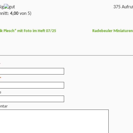
375 Aufru
nitt:
4,00
von 5)
 Plesch“ mit Foto im Heft 07/25
Radebeuler Miniature
*
*
e
ntar