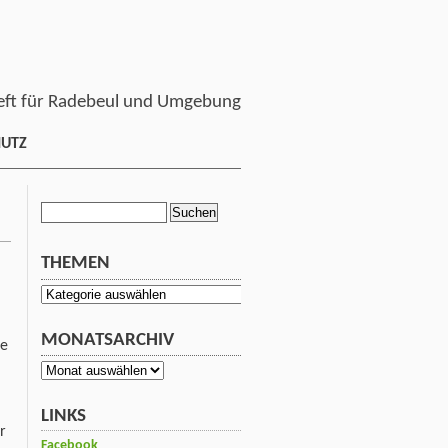
ft für Radebeul und Umgebung
HUTZ
Suchen
nach:
THEMEN
Themen
MONATSARCHIV
de
Monatsarchiv
LINKS
r
Facebook