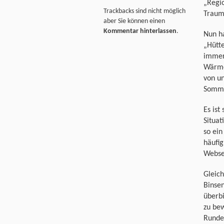
„Regio
Trackbacks sind nicht möglich
Traum 
aber Sie können einen
Kommentar hinterlassen
.
Nun ha
„Hütte
immer 
Wärme
von u
Sommer
Es ist
Situat
so ei
häufig
Webse
Gleich
Binsen
überbi
zu bew
Runde