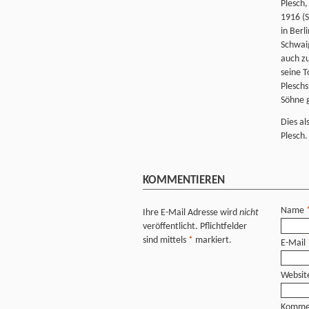
Plesch,
1916 (S
in Ber
Schwaig
auch zu
seine T
Pleschs
Söhne 
Dies al
Plesch.
KOMMENTIEREN
Name
Ihre E-Mail Adresse wird
nicht
veröffentlicht. Pflichtfelder
sind mittels
*
markiert.
E-Mail
Websit
Komme