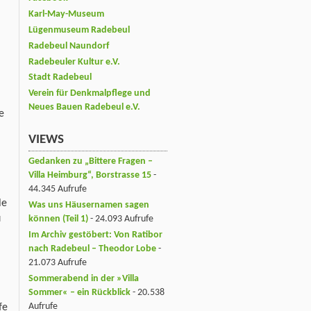
Karl-May-Museum
Lügenmuseum Radebeul
Radebeul Naundorf
Radebeuler Kultur e.V.
Stadt Radebeul
Verein für Denkmalpflege und
Neues Bauen Radebeul e.V.
e
VIEWS
Gedanken zu „Bittere Fragen –
Villa Heimburg“, Borstrasse 15
-
44.345 Aufrufe
le
Was uns Häusernamen sagen
u
können (Teil 1)
- 24.093 Aufrufe
Im Archiv gestöbert: Von Ratibor
nach Radebeul – Theodor Lobe
-
21.073 Aufrufe
Sommerabend in der »Villa
Sommer« – ein Rückblick
- 20.538
Aufrufe
fe