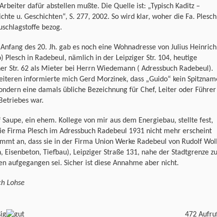
Arbeiter dafür abstellen mußte. Die Quelle ist: „Typisch Kaditz –
chte u. Geschichten“, S. 277, 2002. So wird klar, woher die Fa. Plesch
uschlagstoffe bezog.
Anfang des 20. Jh. gab es noch eine Wohnadresse von Julius Heinrich
) Plesch in Radebeul, nämlich in der Leipziger Str. 104, heutige
er Str. 62 als Mieter bei Herrn Wiedemann ( Adressbuch Radebeul).
eiteren informierte mich Gerd Morzinek, dass „Guido“ kein Spitznam
ondern eine damals übliche Bezeichnung für Chef, Leiter oder Führer
Betriebes war.
f Saupe, ein ehem. Kollege von mir aus dem Energiebau, stellte fest,
ie Firma Plesch im Adressbuch Radebeul 1931 nicht mehr erscheint
immt an, dass sie in der Firma Union Werke Radebeul von Rudolf Wol
, Eisenbeton, Tiefbau), Leipziger Straße 131, nahe der Stadtgrenze z
n aufgegangen sei. Sicher ist diese Annahme aber nicht.
ch Lohse
472 Aufru