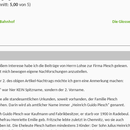
nitt:
5,00
von 5)
-Bahnhof
Die Gloss
ßem Interesse habe ich die Beiträge von Herrn Lohse zur Firma Plesch gelesen.
at mich bewogen eigene Nachforschungen anzustellen.
er 2. des obigen Artikel-Nachtrags möchte ich gern eine Anmerkung machen:
“ war hier KEIN Spitzname, sondern der 2. Vorname.
e alle standesamtlichen Urkunden, soweit vorhanden, der Familie Plesch
ehen. Darin wird als amtlicher Name immer „Heinrich Guido Plesch“ genannt.
h Guido Plesch war Kaufmann und Fabrikbesitzer, er starb vor 1900 in Radebeul.
hefrau Henriette Emilie geb. Fritzsche lebte zuletzt in Chemnitz, wo sie auch
ben ist. Die Eheleute Plesch hatten mindestens 3 Kinder: Der Sohn Julius Heinric