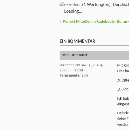
(
1
Wertung(en), Durchsch
Loading...
«
Projekt MitteOst im Radebeuler Kultur
EIN
KOMMENTAR
Nico Patric Kittel
Veröffentlicht am Sa., 2. Aug..
Mit gro
2025 um 15:24
Dies h
Permanenter Link
Zu Ziff
„Guido
Ich hab
einges
Heinric
Seine E
verstor