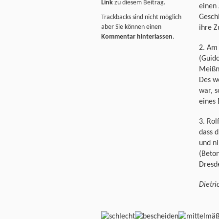
Link
zu diesem Beitrag.
einen 
Geschi
Trackbacks sind nicht möglich
aber Sie können einen
ihre Z
Kommentar hinterlassen
.
2. Am 
(Guido
Meißn
Des w
war, s
eines 
3. Rol
dass d
und n
(Beton
Dresde
Dietri