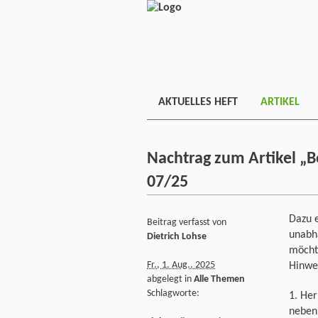
AKTUELLES HEFT
ARTIKEL
Nachtrag zum Artikel „B
07/25
Dazu e
Beitrag verfasst von
unabhä
Dietrich Lohse
möchte
Fr., 1. Aug.. 2025
Hinwei
abgelegt in
Alle Themen
Schlagworte:
1. Her
neben 