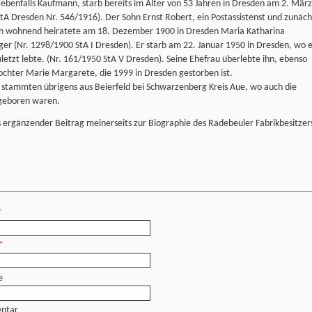
 ebenfalls Kaufmann, starb bereits im Alter von 53 Jahren in Dresden am 2. März
tA Dresden Nr. 546/1916). Der Sohn Ernst Robert, ein Postassistenst und zunäch
lin wohnend heiratete am 18. Dezember 1900 in Dresden Maria Katharina
er (Nr. 1298/1900 StA I Dresden). Er starb am 22. Januar 1950 in Dresden, wo 
letzt lebte. (Nr. 161/1950 StA V Dresden). Seine Ehefrau überlebte ihn, ebenso
ochter Marie Margarete, die 1999 in Dresden gestorben ist.
 stammten übrigens aus Beierfeld bei Schwarzenberg Kreis Aue, wo auch die
geboren waren.
s ergänzender Beitrag meinerseits zur Biographie des Radebeuler Fabrikbesitzer
*
*
e
ntar