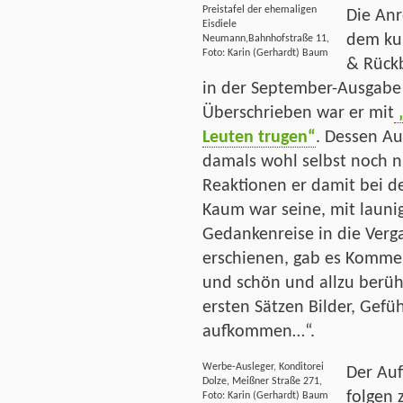
Preistafel der ehemaligen
Die Anr
Eisdiele
dem kul
Neumann,Bahnhofstraße 11,
Foto: Karin (Gerhardt) Baum
& Rückb
in der September-Ausgabe 
Überschrieben war er mit
„
Leuten trugen“
. Dessen Au
damals wohl selbst noch 
Reaktionen er damit bei de
Kaum war seine, mit launi
Gedankenreise in die Verg
erschienen, gab es Kommen
und schön und allzu berüh
ersten Sätzen Bilder, Gefü
aufkommen…“.
Werbe-Ausleger, Konditorei
Der Auf
Dolze, Meißner Straße 271,
folgen 
Foto: Karin (Gerhardt) Baum