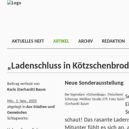
AKTUELLES HEFT
ARTIKEL
ARCHIV
REDAKTION
„Ladenschluss in Kötzschenbroda
Neue Sonderausstellung
Beitrag verfasst von
Karin (Gerhardt) Baum
Der legendäre »Ochsenkopp«, Fleischerei
S
Schempp, Meißner Straße 279, Foto: Karin
Mo., 1. Sep.. 2025
E
(Gerhardt) Baum
abgelegt in
Aus Städten und
S
Gemeinden
Schlagworte:
schaut! Das rasante Laden
Mitunter fühlt es sich an,