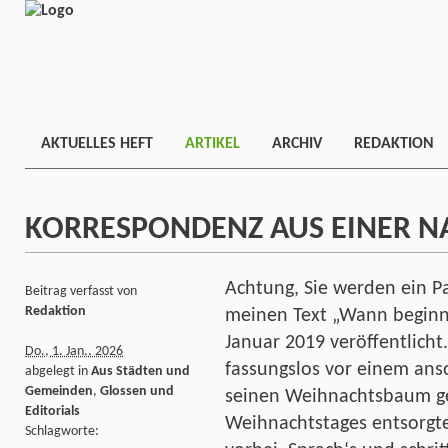
AKTUELLES HEFT
ARTIKEL
ARCHIV
REDAKTION
KORRESPONDENZ AUS EINER 
Achtung, Sie werden ein P
Beitrag verfasst von
Redaktion
meinen Text „Wann beginn
Januar 2019 veröffentlicht
Do., 1. Jan.. 2026
fassungslos vor einem ans
abgelegt in
Aus Städten und
Gemeinden
,
Glossen und
seinen Weihnachtsbaum ge
Editorials
Weihnachtstages entsorgt
Schlagworte: