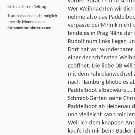
vorbei. Sprach‘s und schrit
Link
zu diesem Beitrag.
Wer Weihnachten wirklich
Trackbacks sind nicht möglich
nehme also das Paddelboo
aber Sie können einen
verpasse bei M?lník nicht
Kommentar hinterlassen
.
binde es in Prag Nähe der 
Rudolfinum links liegen un
Dort hat vor wunderbarer 
einer der schönsten Weih
geöffnet. Die liebe DB wil
mit dem Fahrplanwechsel a
nach Hamburg bliebe es a
Paddelboot elbabwärts…. Bi
Schmidt-Garten seine Chri
Paddelboot ab Heidenau die
und vielleicht kann mir j
Weil ich dem knappen Ansc
kaufe ich mir beim Bäcker