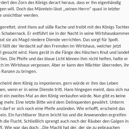
rdert den Zorn des Königs derart heraus, dass er ihn eigenhändig
en will. Doch das Männlein lässt „seinen Herrn“ quasi in letzter
e unsichtbar werden.
erettet, sinnt Hans auf süße Rache und treibt mit des Königs Tochte
 Schabernack. Er entführt sie in der Nacht in seine Wirtshauskamme
sst sie als Magd niedere Dienste verrichten. Das sorgt für Spott.
l fällt der Verdacht auf den Fremden im Wirtshaus, welcher jetzt
l gesucht wird. Hans gerät in die Fänge des Häschers Knut und lande
lies. Die Pfeife und das blaue Licht können ihm nicht helfen, hatte er
och im Wirtshaus vergessen. Aber er kann den Wächter überreden, i
 Ranzen zu bringen.
scheint dem König zu imponieren, gern würde er ihm das Leben
en, wenn er in seine Dienste tritt. Hans hingegen meint, dass sich nu
el ein zweites Mal an den König verkaufen würde. Nun gibt es keine
ng mehr. Eine letzte Bitte wird dem Delinquenten gewährt. Unterm
 darf er sich noch eine Pfeife anzünden. Wie erhofft, erscheint das
in. Ein furchtbarer Sturm bricht los und die Anwesenden ergreifen
h die Flucht. Schließlich sprengt auch noch der Räuber den Galgen in
ft. Wie war das doch: „Die Macht hat der, der sie zu gebrauchen