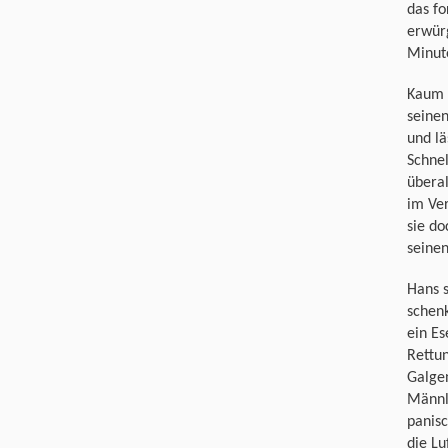
das fo
erwürg
Minut
Kaum g
seinen
und lä
Schnel
überal
im Ver
sie d
seinen
Hans 
schenk
ein Es
Rettu
Galgen
Männle
panisc
die Lu