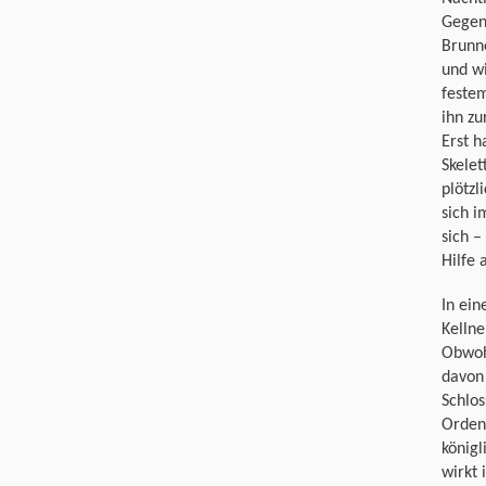
Gegenl
Brunne
und wi
festem
ihn zu
Erst h
Skelet
plötzl
sich i
sich –
Hilfe
In ein
Kellne
Obwohl
davon
Schlos
Orden
königl
wirkt 