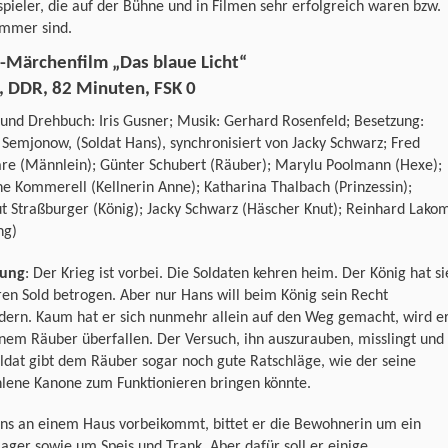
pieler, die auf der Bühne und in Filmen sehr erfolgreich waren bzw.
immer sind.
-Märchenfilm „Das blaue Licht“
, DDR, 82 Minuten, FSK 0
und Drehbuch: Iris Gusner; Musik: Gerhard Rosenfeld; Besetzung:
 Semjonow, (Soldat Hans), synchronisiert von Jacky Schwarz; Fred
re (Männlein); Günter Schubert (Räuber); Marylu Poolmann (Hexe);
e Kommerell (Kellnerin Anne); Katharina Thalbach (Prinzessin);
 Straßburger (König); Jacky Schwarz (Häscher Knut); Reinhard Lako
ng)
lung
: Der Krieg ist vorbei. Die Soldaten kehren heim. Der König hat si
en Sold betrogen. Aber nur Hans will beim König sein Recht
dern. Kaum hat er sich nunmehr allein auf den Weg gemacht, wird e
nem Räuber überfallen. Der Versuch, ihn auszurauben, misslingt und
ldat gibt dem Räuber sogar noch gute Ratschläge, wie der seine
hlene Kanone zum Funktionieren bringen könnte.
ans an einem Haus vorbeikommt, bittet er die Bewohnerin um ein
ager sowie um Speis und Trank. Aber dafür soll er einige