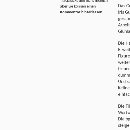
Trackbacks sind nicht möglich
Das G
aber Sie können einen
Iris G
Kommentar hinterlassen
.
geschr
Arbeit
Glühl
Die Ha
Erweit
Figure
weiter
freund
dumm 
Und so
Kellne
einfac
Die Fi
Wortwi
Dialog
steige