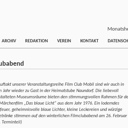
Monatshe
ARCHIV
REDAKTION
VEREIN
KONTAKT
DATENSC
lubabend
ftakt unserer Veranstaltungsreihe Film Club Mobil sind wir auch in
 Jahr wieder zu Gast in der Heimatstube Naundorf. Die liebevoll
stalteten Museumsräume bieten den stimmungsvollen Rahmen für d
Märchenfilm „Das blaue Licht“ aus dem Jahr 1976. Ein loderndes
euer, geheimnisvolle blaue Lichter, kleine Leckereien und würzige
etränke stimmen auf den winterlichen Filmclubabend am 26. Februar
s. Terminteil)