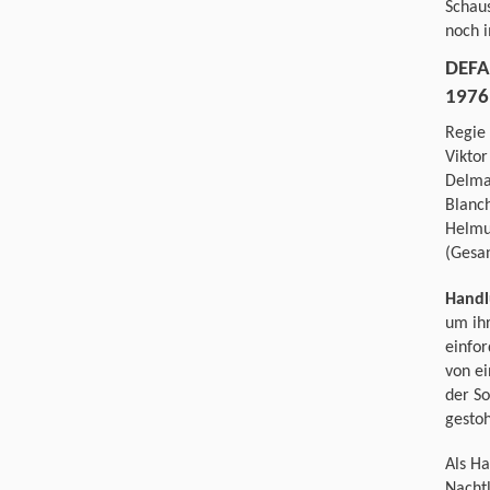
Schaus
noch 
DEFA
1976
Regie 
Viktor
Delma
Blanch
Helmut
(Gesa
Hand
um ihr
einfor
von ei
der So
gesto
Als H
Nachtl