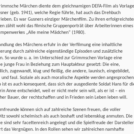
rimmsche Märchen diente dem gleichnamigen DEFA-Film als Vorlage
usner (geb. 1941), welche Regie führte, hat auch das Drehbuch
ieben. Es war Gusners einziger Märchenfilm. Zu ihren erfolgreichste
en zählt wohl das filmische Gruppenporträt über Arbeiterinnen eines
ampenwerkes „Alle meine Mädchen“ (1980).
ndlung des Märchens erfuhr in der Verfilmung eine inhaltliche
erung durch zahlreiche eigenständige Episoden und zusätzliche
n. So wurde u. a. im Unterschied zur Grimmschen Vorlage eine
e junge Frau in Beziehung zum Hauptakteur gesetzt: Die eine,
lich, zugewandt, klug und fleißig, die andere, launisch, eingebildet,
und faul. Soziale als auch moralische Aspekte werden angesprochen
 ist es auch konsequent, dass sich der ausgediente Soldat Hans für di
rin Anne entscheidet, weil er nicht mehr sein will, als er ist – ein
her Bauer, der rechtschaffen und in Frieden sein Leben leben will.
lmfreunde können sich auf zahlreiche Szenen freuen, die voller
tz sowohl schelmisch als auch boshaft und lebensklug anmuten. Die
e sind sehr facettenreich angelegt und die Spielfreude der Darsteller
rt das Vergnügen. In den Rollen sehen wir zahlreichen namhafte