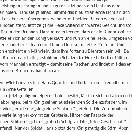
eistungen erbringen und zu guter Letzt noch ein Licht aus dem
n holen. Hans steigt hinab, nimmt das blau strahlende Licht an sich
ll es aber erst übergeben, wenn er mit beiden Beinen wieder auf
 Boden steht. Jetzt zeigt die Hexe wütend ihr wahres Gesicht und stö
rück in den Brunnen. Hans muss erkennen, dass er ein Dummkopf ist:
atte er sich an den König verkauft und nun an eine Hexe. Umgeben v
ten zündet er sich an dem blauen Licht seine letzte Pfeife an. Und
ich erscheint ein Männlein, dass ihm fortan zu Diensten sein will. Da
m Brunnen auch die gestohlenen Schätze der Hexe befinden, füllt er
 vom Männlein ermutigt – damit seine Taschen und findet mit dessen
 aus dem Brunnenschacht heraus.
em Wirtshaus bezieht Hans Quartier und findet an der freundlichen
rin Anne Gefallen.
 er jetzt genügend eigene Thaler besitzt, lässt er sich trotzdem nich
 abbringen, beim König seinen ausstehenden Sold einzufordern. Im
s wird gerade die „siegreiche Schlacht“ gefeiert. Die Zeremonie der
sverleihung verkommt zur Groteske. Hinter der Fassade des
ichen Schlosses geht es grobschlächtig zu. Die „feine Gesellschaft“
infantil. Nur der Soldat Hans bietet dem König mutig die Stirn. Aber