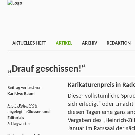
AKTUELLES HEFT
ARTIKEL
ARCHIV
REDAKTION
„Drauf geschissen!“
Karikaturenpreis in Ra
Beitrag verfasst von
Karl Uwe Baum
Dieser volkstümliche Spruc
sich erledigt“ oder „macht
So., 1. Feb.. 2026
diesen Tagen eine ganz an
abgelegt in
Glossen und
Editorials
Vergaben des „Heinrich-Zil
Schlagworte:
Januar im Ratssaal der säc