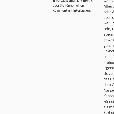
Trackbacks sind nicht möglich
war, v
aber Sie können einen
Alber
Kommentar hinterlassen
.
oder A
aber e
weiß m
sein, 
abzum
gewes
gehand
Eckho
nicht 
Frühja
Irgend
sie ze
das He
dem Z
Nassau
Kanon
können
als m
Eckhou