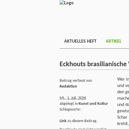
AKTUELLES HEFT
ARTIKEL
Eckhouts brasilianische
Wer im
Beitrag verfasst von
und ve
Redaktion
den g
Mi., 1. Juli. 2026
machen
abgelegt in
Kunst und Kultur
und do
Schlagworte:
gewiss
Schar 
Link
zu diesem Beitrag.
kreist