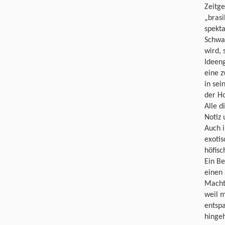
Zeitg
„brasi
spekta
Schwan
wird, 
Ideeng
eine z
in sei
der Ho
Alle d
Notiz 
Auch 
exoti
höfis
Ein Be
einen 
Macht
weil m
entspa
hinge