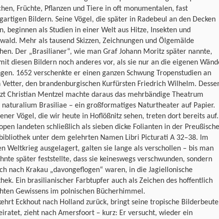
en, Früchte, Pflanzen und Tiere in oft monumentalen, fast
gartigen Bildern. Seine Vögel, die später in Radebeul an den Decken
, beginnen als Studien in einer Welt aus Hitze, Insekten und
wald. Mehr als tausend Skizzen, Zeichnungen und Ölgemälde
hen. Der „Brasilianer“, wie man Graf Johann Moritz später nannte,
mit diesen Bildern noch anderes vor, als sie nur an die eigenen Wänd
ngen. 1652 verschenkte er einen ganzen Schwung Tropenstudien an
 Vetter, den brandenburgischen Kurfürsten Friedrich Wilhelm. Desse
rzt Christian Mentzel machte daraus das mehrbändige Theatrum
naturalium Brasiliae – ein großformatiges Naturtheater auf Papier.
jener Vögel, die wir heute in Hoflößnitz sehen, treten dort bereits auf.
open landeten schließlich als sieben dicke Folianten in der Preußisch
bibliothek unter dem gelehrten Namen Libri Picturati A 32–38. Im
n Weltkrieg ausgelagert, galten sie lange als verschollen – bis man
hnte später feststellte, dass sie keineswegs verschwunden, sondern
ich nach Krakau „davongeflogen“ waren, in die Jagiellonische
thek. Ein brasilianischer Farbtupfer auch als Zeichen des hoffentlich
chten Gewissens im polnischen Bücherhimmel.
ehrt Eckhout nach Holland zurück, bringt seine tropische Bilderbeute
eiratet, zieht nach Amersfoort – kurz: Er versucht, wieder ein