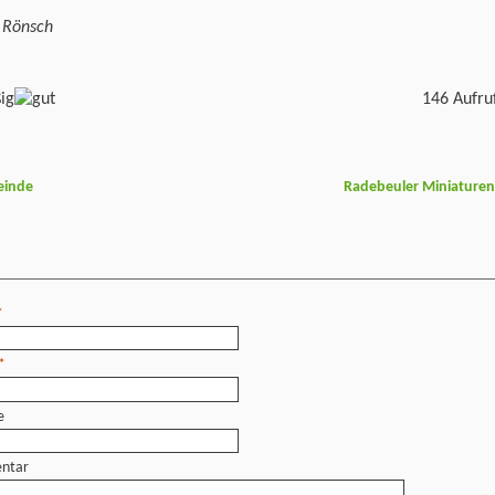
r Rönsch
146 Aufru
einde
Radebeuler Miniature
*
*
e
ntar