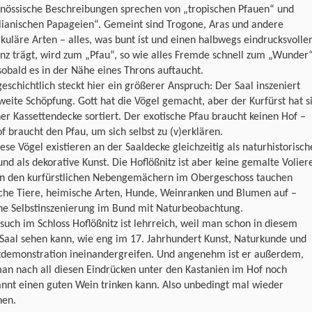
enössische Beschreibungen sprechen von „tropischen Pfauen“ und
lianischen Papageien“. Gemeint sind Trogone, Aras und andere
kuläre Arten – alles, was bunt ist und einen halbwegs eindrucksvolle
z trägt, wird zum „Pfau“, so wie alles Fremde schnell zum „Wunder
sobald es in der Nähe eines Throns auftaucht.
eschichtlich steckt hier ein größerer Anspruch: Der Saal inszeniert
weite Schöpfung. Gott hat die Vögel gemacht, aber der Kurfürst hat s
ner Kassettendecke sortiert. Der exotische Pfau braucht keinen Hof –
f braucht den Pfau, um sich selbst zu (v)erklären.
iese Vögel existieren an der Saaldecke gleichzeitig als naturhistorisch
und als dekorative Kunst. Die Hoflößnitz ist aber keine gemalte Volier
in den kurfürstlichen Nebengemächern im Obergeschoss tauchen
sche Tiere, heimische Arten, Hunde, Weinranken und Blumen auf –
che Selbstinszenierung im Bund mit Naturbeobachtung.
such im Schloss Hoflößnitz ist lehrreich, weil man schon in diesem
Saal sehen kann, wie eng im 17. Jahrhundert Kunst, Naturkunde und
demonstration ineinandergreifen. Und angenehm ist er außerdem,
an nach all diesen Eindrücken unter den Kastanien im Hof noch
nnt einen guten Wein trinken kann. Also unbedingt mal wieder
hen.