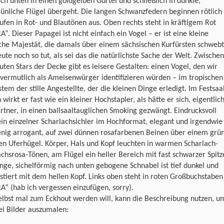
ch unten in einen goldgelben Gürtel und schließlich in dunkle,
ünliche Flügel übergeht. Die langen Schwanzfedern beginnen rötlich
ufen in Rot- und Blautönen aus. Oben rechts steht in kräftigem Rot
“. Dieser Papagei ist nicht einfach ein Vogel – er ist eine kleine
che Majestät, die damals über einem sächsischen Kurfürsten schweb
ute noch so tut, als sei das die natürlichste Sache der Welt. Zwischen
uten Stars der Decke gibt es leisere Gestalten: einen Vogel, den wir
vermutlich als Ameisenwürger identifizieren würden – im tropischen
tem der stille Angestellte, der die kleinen Dinge erledigt. Im Festsaa
 wirkt er fast wie ein kleiner Hochstapler, als hätte er sich, eigentlic
rtner, in einen ballsaaltauglichen Smoking gezwängt. Eindrucksvoll
in einzelner Scharlachsichler im Hochformat, elegant und irgendwie
enig arrogant, auf zwei dünnen rosafarbenen Beinen über einem grü
n Uferhügel. Körper, Hals und Kopf leuchten in warmen Scharlach-
chsrosa-Tönen, am Flügel ein heller Bereich mit fast schwarzer Spitz
nge, sichelförmig nach unten gebogene Schnabel ist tief dunkel und
stiert mit dem hellen Kopf. Links oben steht in roten Großbuchstaben
“ (hab ich vergessen einzufügen, sorry).
elbst mal zum Eckhout werden will, kann die Beschreibung nutzen, u
ei Bilder auszumalen: