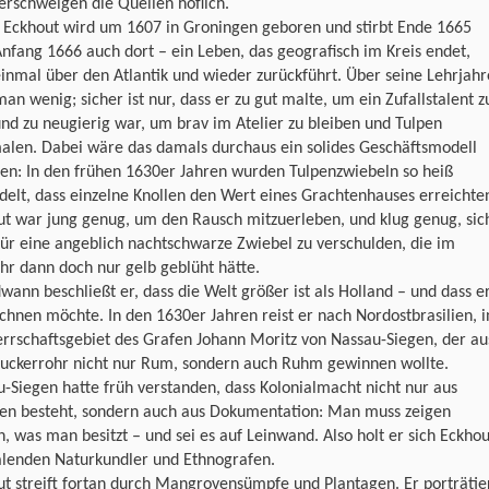
erschweigen die Quellen höflich.
t Eckhout wird um 1607 in Groningen geboren und stirbt Ende 1665
nfang 1666 auch dort – ein Leben, das geografisch im Kreis endet,
inmal über den Atlantik und wieder zurückführt. Über seine Lehrjahr
an wenig; sicher ist nur, dass er zu gut malte, um ein Zufallstalent z
und zu neugierig war, um brav im Atelier zu bleiben und Tulpen
alen. Dabei wäre das damals durchaus ein solides Geschäftsmodell
en: In den frühen 1630er Jahren wurden Tulpenzwiebeln so heiß
elt, dass einzelne Knollen den Wert eines Grachtenhauses erreichte
ut war jung genug, um den Rausch mitzuerleben, und klug genug, sic
für eine angeblich nachtschwarze Zwiebel zu verschulden, die im
hr dann doch nur gelb geblüht hätte.
wann beschließt er, dass die Welt größer ist als Holland – und dass e
ichnen möchte. In den 1630er Jahren reist er nach Nordostbrasilien, i
rrschaftsgebiet des Grafen Johann Moritz von Nassau-Siegen, der au
uckerrohr nicht nur Rum, sondern auch Ruhm gewinnen wollte.
-Siegen hatte früh verstanden, dass Kolonialmacht nicht nur aus
en besteht, sondern auch aus Dokumentation: Man muss zeigen
, was man besitzt – und sei es auf Leinwand. Also holt er sich Eckhou
alenden Naturkundler und Ethnografen.
t streift fortan durch Mangrovensümpfe und Plantagen. Er porträtie