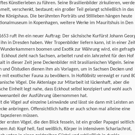
ftes Künstlerleben zu führen. Seine Brasilienbilder zirkulieren, werd
elt, verschenkt, bestaunt; ein großer Teil gelangt schließlich in das
he Königshaus. Die berühmten Porträts und Stillleben hängen heute
tionalmuseum in Kopenhagen, weitere Werke im Mauritshuis in Den
653 ruft ihn ein neuer Auftrag: Der sächsische Kurfürst Johann Geor
ll ihn in Dresden haben. Wer Tropenbilder liefern kann, ist in einer Zeit
r Wunderkammern boomen und Exotik zur Währung wird, ein gefragt
Eckhout zieht nach Sachsen, arbeitet rund ein Jahrzehnt für den Hof
lt in dieser Zeit jene Deckenbilder mit brasilianischen Vögeln. Seine
n und Ölstudien dienen ihm als Vorlagen, um in Sachsen Decken und
mit exotischer Fauna zu bevölkern. In Hoflößnitz verewigt er rund 8
ianische Vögel. Die Aktenlage zur Mitarbeit ist lückenhaft, aber die
tische Einheit legt nahe, dass Eckhout selbst konzipiert und wohl auch
öwenanteil der Ausführung übernommen hat.
t die Vögel auf einzelne Leinwände und lässt sie dann mit Leisten an
cke anbringen. Offensichtlich hatte er auch schon mal alleine eine
 tapezieren müssen.
der ersten Vögel, die den Blick fesseln, ist ein großer Papagei seitlich
nem Ast: Kopf hell, fast weißlich, Körper in intensivem Scharlachrot,