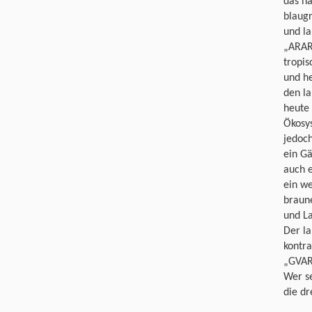
das na
blaugr
und la
„ARARA
tropis
und he
den la
heute 
Ökosys
jedoch
ein Gä
auch e
ein w
braune
und La
Der la
kontra
„GVARA
Wer s
die dr