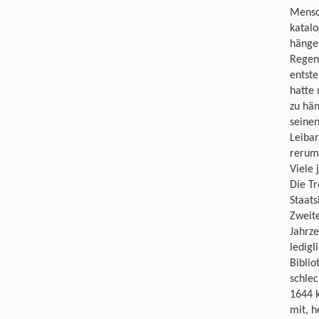
Mensch
katalo
hängen
Regen
entste
hatte 
zu hä
seinen
Leiba
rerum 
Viele 
Die Tr
Staats
Zweite
Jahrze
ledigl
Biblio
schle
1644 k
mit, h