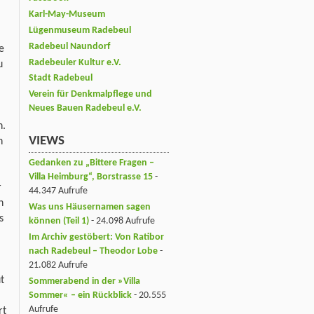
Karl-May-Museum
Lügenmuseum Radebeul
Radebeul Naundorf
e
Radebeuler Kultur e.V.
u
Stadt Radebeul
Verein für Denkmalpflege und
Neues Bauen Radebeul e.V.
n.
VIEWS
h
Gedanken zu „Bittere Fragen –
Villa Heimburg“, Borstrasse 15
-
r
44.347 Aufrufe
n
Was uns Häusernamen sagen
s
können (Teil 1)
- 24.098 Aufrufe
Im Archiv gestöbert: Von Ratibor
nach Radebeul – Theodor Lobe
-
21.082 Aufrufe
t
Sommerabend in der »Villa
Sommer« – ein Rückblick
- 20.555
Aufrufe
rt