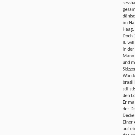
sessha
gesamm
dänisc
im Na
Haag.
Doch 1
II. wi
in de
Mann. 
und ma
Skizze
Wände 
brasil
stilis
den L
Er mal
der De
Decke
Einer 
auf ei