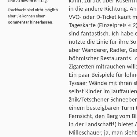
kann, zurück über Rosenth
Link
zu diesem Beitrag.
in die andere Richtung. An
Trackbacks sind nicht möglich
aber Sie können einen
VVO- oder D-Ticket kauft m
Kommentar hinterlassen
.
Tageskarte (Einzelpreis € 
sind fantastisch. Ich habe 
nutzte die Linie für ihre S
aber Wanderer, Radler, Ge
böhmischer Restaurants…od
Zigaretten mitrauchen will
Ein paar Beispiele für lohn
Tyssaer Wände mit ihren s
selbst Kinder im lauffaulen
žník/Tetschener Schneeber
einem besteigbaren Turm (
Fernsicht, den Berg vom B
in der Landschaft!) bietet
Milleschauer, ja, man sieh