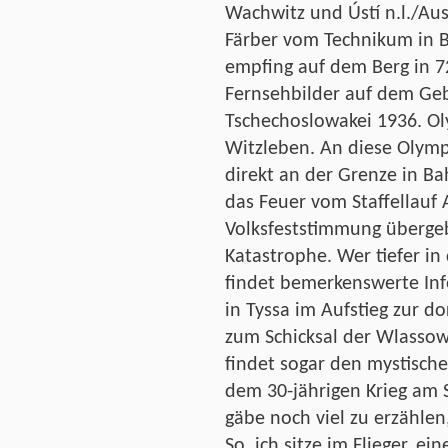
Wachwitz und Ústí n.l./Aus
Färber vom Technikum in Bo
empfing auf dem Berg in 
Fernsehbilder auf dem Ge
Tschechoslowakei 1936. Ol
Witzleben. An diese Olymp
direkt an der Grenze in Ba
das Feuer vom Staffellauf 
Volksfeststimmung übergeb
Katastrophe. Wer tiefer in
findet bemerkenswerte Inf
in Tyssa im Aufstieg zur d
zum Schicksal der Wlasso
findet sogar den mystisch
dem 30-jährigen Krieg am 
gäbe noch viel zu erzählen
So, ich sitze im Flieger, ei