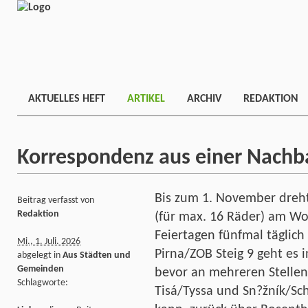
AKTUELLES HEFT
ARTIKEL
ARCHIV
REDAKTION
Korrespondenz aus einer Nach
Bis zum 1. November dreh
Beitrag verfasst von
Redaktion
(für max. 16 Räder) am W
Feiertagen fünfmal täglic
Mi., 1. Juli. 2026
Pirna/ZOB Steig 9 geht es 
abgelegt in
Aus Städten und
Gemeinden
bevor an mehreren Stellen
Schlagworte:
Tisá/Tyssa und Sn?žník/S