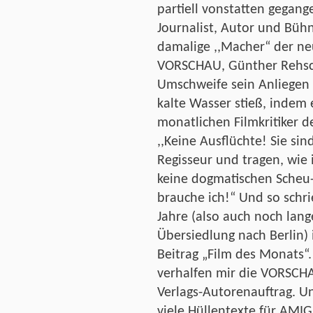
partiell vonstatten gegan
Journalist, Autor und Bühn
damalige ,,Macher“ der n
VORSCHAU, Günther Rehschu
Umschweife sein Anliegen 
kalte Wasser stieß, indem
monatlichen Filmkritiker d
,,Keine Ausflüchte! Sie si
Regisseur und tragen, wie 
keine dogmatischen Scheu-
brauche ich!“ Und so schr
Jahre (also auch noch lan
Übersiedlung nach Berlin)
Beitrag „Film des Monats“.
verhalfen mir die VORSCHA
Verlags-Autorenauftrag. Un
viele Hüllentexte für AMIG