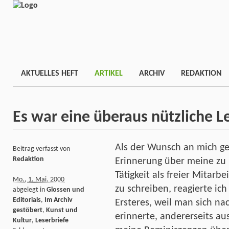
AKTUELLES HEFT
ARTIKEL
ARCHIV
REDAKTION
Es war eine überaus nützliche L
Als der Wunsch an mich ge
Beitrag verfasst von
Redaktion
Erinnerung über meine zu
Tätigkeit als freier Mitar
Mo., 1. Mai. 2000
zu schreiben, reagierte ic
abgelegt in
Glossen und
Editorials
,
Im Archiv
Ersteres, weil man sich na
gestöbert
,
Kunst und
erinnerte, andererseits a
Kultur
,
Leserbriefe