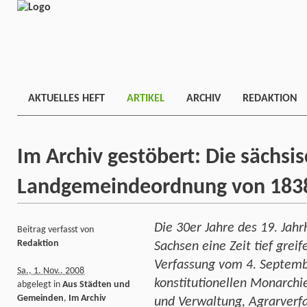
AKTUELLES HEFT
ARTIKEL
ARCHIV
REDAKTION
Im Archiv gestöbert: Die sächsi
Landgemeindeordnung von 183
Die 30er Jahre des 19. Jah
Beitrag verfasst von
Redaktion
Sachsen eine Zeit tief grei
Verfassung vom 4. Septemb
Sa., 1. Nov.. 2008
konstitutionellen Monarchi
abgelegt in
Aus Städten und
Gemeinden
,
Im Archiv
und Verwaltung, Agrarverfas