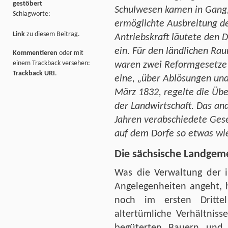
gestöbert
Schulwesen kamen in Gang,
Schlagworte:
ermöglichte Ausbreitung d
Link
zu diesem Beitrag.
Antriebskraft läutete den D
ein. Für den ländlichen Ra
Kommentieren
oder mit
einem Trackback versehen:
waren zwei Reformgesetze
Trackback URI
.
eine, „über Ablösungen un
März 1832, regelte die Übe
der Landwirtschaft. Das an
Jahren verabschiedete Gese
auf dem Dorfe so etwas wie
Die sächsische Landge
Was die Verwaltung der 
Angelegenheiten angeht, 
noch im ersten Dritte
altertümliche Verhältnis
begüterten Bauern und G