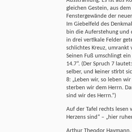
Ausstrahlung. Es ist aus R
gleichen Gestein, aus dem
Fenstergewände der neuen 
Im Giebelfeld des Denkmal
bin die Auferstehung und d
in drei vertikale Felder get
schlichtes Kreuz, umrank
Seinen Fuß umschlingt ein
14.7“. (Der Spruch 7 lautet
selber, und keiner stirbt s
8: „Leben wir, so leben wir
sterben wir dem Herrn. Da
sind wir des Herrn.“)
Auf der Tafel rechts lesen w
Herzens sind“ – „hier ruhe
Arthur Theodor Haymann, P