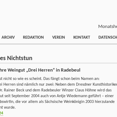
Monatshe
ARCHIV
REDAKTION
VEREIN
KONTAKT
DATENSC
tes Nichtstun
ahre Weingut „Drei Herren“ in Radebeul
ist nicht so wie es scheint. Das fängt schon beim Namen an:
ei Herren sind nämlich nur zwei: Neben dem Dresdner Kunsthistorike
 Dr. Rainer Beck und dem Radebeuler Winzer Claus Höhne wird das
ut seit September 2004 auch von Antje Wiedemann geführt – einer
bswirtin, die vor allem als Sächsische Weinkönigin 2003 hierzulande
nt wurde.