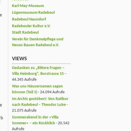
d
Karl-May-Museum
Lügenmuseum Radebeul
e
Radebeul Naundorf
Radebeuler Kultur e.V.
Stadt Radebeul
Verein für Denkmalpflege und
Neues Bauen Radebeul e.V.
VIEWS
Gedanken zu „Bittere Fragen –
Villa Heimburg“, Borstrasse 15
-
44.345 Aufrufe
Was uns Häusernamen sagen
können (Teil 1)
- 24.094 Aufrufe
Im Archiv gestöbert: Von Ratibor
nach Radebeul – Theodor Lobe
-
ne
21.075 Aufrufe
Sommerabend in der »Villa
rb
Sommer« – ein Rückblick
- 20.542
Aufrufe