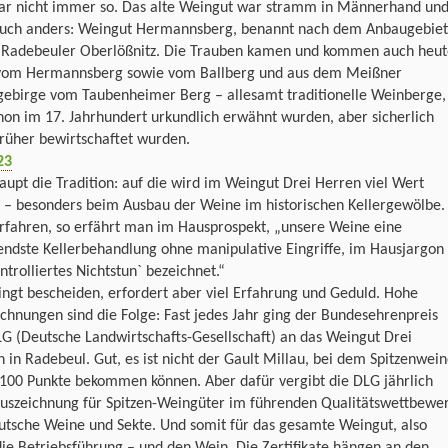
ar nicht immer so. Das alte Weingut war stramm in Männerhand un
auch anders: Weingut Hermannsberg, benannt nach dem Anbaugebiet
r Radebeuler Oberlößnitz. Die Trauben kamen und kommen auch heut
vom Hermannsberg sowie vom Ballberg und aus dem Meißner
gebirge vom Taubenheimer Berg – allesamt traditionelle Weinberge,
hon im 17. Jahrhundert urkundlich erwähnt wurden, aber sicherlich
rüher bewirtschaftet wurden.
upt die Tradition: auf die wird im Weingut Drei Herren viel Wert
t – besonders beim Ausbau der Weine im historischen Kellergewölbe.
rfahren, so erfährt man im Hausprospekt, „unsere Weine eine
ndste Kellerbehandlung ohne manipulative Eingriffe, im Hausjargon
ontrolliertes Nichtstun` bezeichnet.“
ingt bescheiden, erfordert aber viel Erfahrung und Geduld. Hohe
chnungen sind die Folge: Fast jedes Jahr ging der Bundesehrenpreis
G (Deutsche Landwirtschafts-Gesellschaft) an das Weingut Drei
 in Radebeul. Gut, es ist nicht der Gault Millau, bei dem Spitzenwei
 100 Punkte bekommen können. Aber dafür vergibt die DLG jährlich
Auszeichnung für Spitzen-Weingüter im führenden Qualitätswettbewe
utsche Weine und Sekte. Und somit für das gesamte Weingut, also