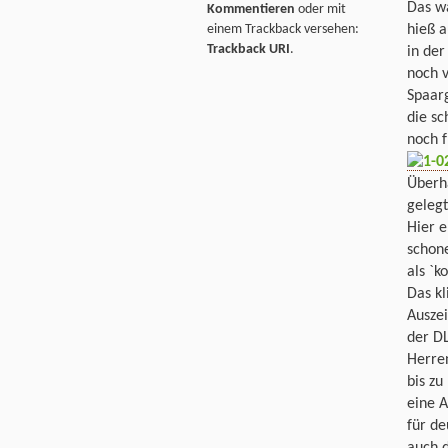
Das w
Kommentieren
oder mit
einem Trackback versehen:
hieß 
Trackback URI
.
in de
noch 
Spaar
die sc
noch f
Überha
geleg
Hier e
schone
als `k
Das kl
Auszei
der DL
Herren
bis zu
eine 
für de