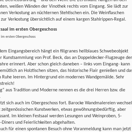
ie Betriebsführung – und den Wein. Die Zertifikate hängen an den
hten, weißen Wänden der Vinothek rechts vom Eingang. Sie lädt zur
nen Verkostung an nüchternen Stehtischen ein. Die Weinflaschen
 zur Verkostung übersichtlich auf einem kargen Stahlrippen-Regal.
l im ersten Obergeschoss
em Eingangsbereich hängt ein filigranes hellblaues Schwebeobjekt
er Kunstsammlung von Prof. Beck, das an Doppeldecker-Flugzeuge de
ahre erinnert. Aber schon gleich daneben – links vom Eingang- kann
mütlich an Holztischen sitzen, das historische Flair genießen und da
in Ruhe leeren. Im Hintergrund ein modernes Wandgemälde. Sehr
streich!
g“ aus Tradition und Moderne nennen es die drei Herren bzw. die
.
etzt sich auch im Obergeschoss fort. Barocke Wandmalereien wechse
t zeitgenössischen Kunstwerken, etwas gewöhnungsbedürftig, aber
ssant. Im kleinen Festsaal werden Lesungen und Weinproben, 5-
Diners und Feierlichkeiten abgehalten.
auch für einen spontanen Besuch ohne Voranmeldung kann man jetzt