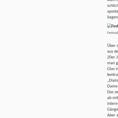
auch d
schlic
sponta
liegen
Festsaa
Über d
aus d
20er J
man ge
Glas 
kontra
„Dialo
Dame
Das s
ab mi
intere
Gänge-
Aber 