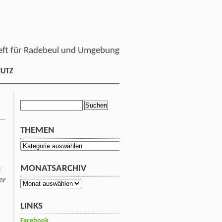
ft für Radebeul und Umgebung
HUTZ
Suchen
nach:
THEMEN
Themen
MONATSARCHIV
s
er
Monatsarchiv
LINKS
Facebook