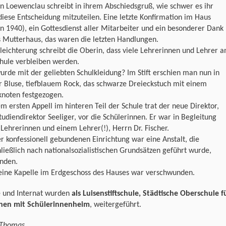
on Loewenclau schreibt in ihrem Abschiedsgruß, wie schwer es ihr
 diese Entscheidung mitzuteilen. Eine letzte Konfirmation im Haus
n 1940), ein Gottesdienst aller Mitarbeiter und ein besonderer Dank
 Mutterhaus, das waren die letzten Handlungen.
leichterung schreibt die Oberin, dass viele Lehrerinnen und Lehrer a
hule verbleiben werden.
rde mit der geliebten Schulkleidung? Im Stift erschien man nun in
 Bluse, tiefblauem Rock, das schwarze Dreieckstuch mit einem
knoten festgezogen.
m ersten Appell im hinteren Teil der Schule trat der neue Direktor,
udiendirektor Seeliger, vor die Schülerinnen. Er war in Begleitung
Lehrerinnen und einem Lehrer(!), Herrn Dr. Fischer.
r konfessionell gebundenen Einrichtung war eine Anstalt, die
ließlich nach nationalsozialistischen Grundsätzen geführt wurde,
anden.
leine Kapelle im Erdgeschoss des Hauses war verschwunden.
e und Internat wurden
als Luisenstiftschule, Städtische Oberschule f
en mit Schülerinnenheim
, weitergeführt.
 Thomas