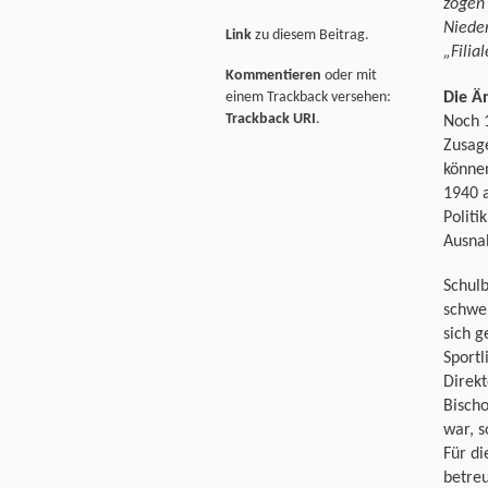
zogen 
Nieder
Link
zu diesem Beitrag.
„Filia
Kommentieren
oder mit
Die Ä
einem Trackback versehen:
Trackback URI
.
Noch 1
Zusage
könne
1940 a
Politi
Ausna
Schulb
schwer
sich 
Sportl
Direkt
Bischo
war, s
Für d
betreu