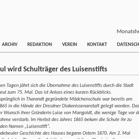
Monatshe
ARCHIV
REDAKTION
VEREIN
KONTAKT
DATENSC
l wird Schulträger des Luisenstifts
sen Tagen jährt sich die Übernahme des Luisenstifts durch die Stadt
ul zum 75. Mal. Das ist Anlass eines kurzen Rückblicks.
rsprünglich in Tharandt gegründete Mädchenschule war bereits am
865 in die Hände der Dresdner Diakonissenanstalt gelegt worden. Da
r Wunsch ihrer Gründerin Luise von Mangoldt, die wenige Tage vor d
hme verstarb. Im Herbst des Jahres 1865 bekam die Schule ihr zu
den Namen „Luisenstift“.
adebeuler Geschichte des Hauses begann Ostern 1870. Am 2. Mai