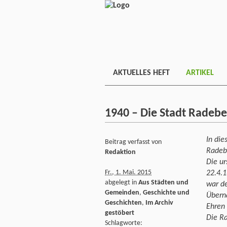
AKTUELLES HEFT
ARTIKEL
1940 – Die Stadt Radebeu
In die
Beitrag verfasst von
Radebe
Redaktion
Die u
Fr., 1. Mai. 2015
22.4.1
abgelegt in
Aus Städten und
war de
Gemeinden
,
Geschichte und
Überna
Geschichten
,
Im Archiv
Ehren 
gestöbert
Die R
Schlagworte: