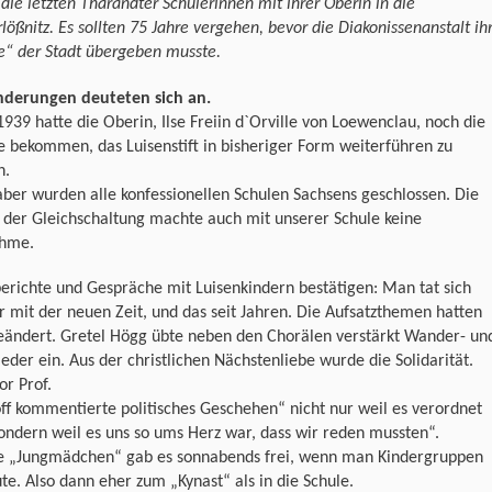
die letzten Tharandter Schülerinnen mit ihrer Oberin in die
lößnitz. Es sollten 75 Jahre vergehen, bevor die Diakonissenanstalt ih
le“ der Stadt übergeben musste.
nderungen deuteten sich an.
939 hatte die Oberin, Ilse Freiin d`Orville von Loewenclau, noch die
 bekommen, das Luisenstift in bisheriger Form weiterführen zu
n.
ber wurden alle konfessionellen Schulen Sachsens geschlossen. Die
k der Gleichschaltung machte auch mit unserer Schule keine
hme.
erichte und Gespräche mit Luisenkindern bestätigen: Man tat sich
 mit der neuen Zeit, und das seit Jahren. Die Aufsatzthemen hatten
geändert. Gretel Högg übte neben den Chorälen verstärkt Wander- un
ieder ein. Aus der christlichen Nächstenliebe wurde die Solidarität.
or Prof.
ff kommentierte politisches Geschehen“ nicht nur weil es verordnet
ondern weil es uns so ums Herz war, dass wir reden mussten“.
ie „Jungmädchen“ gab es sonnabends frei, wenn man Kindergruppen
te. Also dann eher zum „Kynast“ als in die Schule.