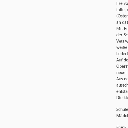
Ilse v
falle,
(Oster
an das
Mit Er
der Sc
Was wu
weißer
Leder
Auf de
Oberst
neuer 
Aus de
aussch
entst
Die k
Schul
Mädch
Frank