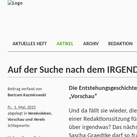
AKTUELLES HEFT
ARTIKEL
ARCHIV
REDAKTION
Auf der Suche nach dem IRGE
Die Entstehungsgeschichte 
Beitrag verfasst von
Bertram Kazmirowski
„Vorschau“
Fr., 1. Mai. 2015
Und da fällt sie wieder, di
abgelegt in
Vereinsleben
,
einer Redaktionssitzung f
Vorschau und Verein
Schlagworte:
über irgendwas? Das nächst
Sascha Graedtke darf so fra