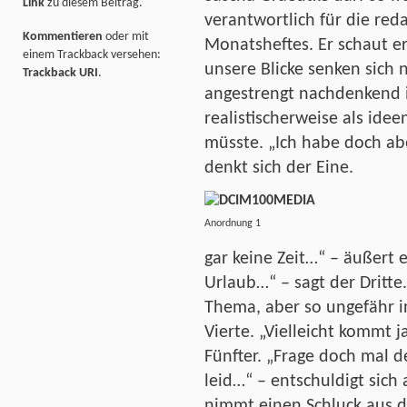
Link
zu diesem Beitrag.
verantwortlich für die red
Kommentieren
oder mit
Monatsheftes. Er schaut e
einem Trackback versehen:
unsere Blicke senken sich
Trackback URI
.
angestrengt nachdenkend i
realistischerweise als ide
müsste. „Ich habe doch ab
denkt sich der Eine.
Anordnung 1 Foto: B.
gar keine Zeit…“ – äußert e
Urlaub…“ – sagt der Dritt
Thema, aber so ungefähr 
Vierte. „Vielleicht kommt 
Fünfter. „Frage doch mal d
leid…“ – entschuldigt sich 
nimmt einen Schluck aus de