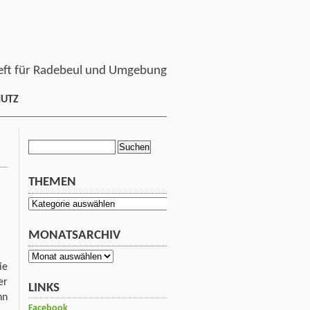
ft für Radebeul und Umgebung
HUTZ
Suchen
nach:
THEMEN
Themen
MONATSARCHIV
Monatsarchiv
ie
er
LINKS
nn
Facebook