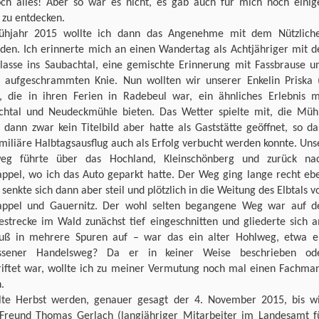
och alles! Aber so war es nicht, es gab auch für mich noch einig
 zu entdecken.
ühjahr 2015 wollte ich dann das Angenehme mit dem Nützlich
nden. Ich erinnerte mich an einen Wandertag als Achtjähriger mit d
klasse ins Saubachtal, eine gemischte Erinnerung mit Fassbrause u
 aufgeschrammten Knie. Nun wollten wir unserer Enkelin Priska 
), die in ihren Ferien in Radebeul war, ein ähnliches Erlebnis m
chtal und Neudeckmühle bieten. Das Wetter spielte mit, die Müh
dann zwar kein Titelbild aber hatte als Gaststätte geöffnet, so da
miliäre Halbtagsausflug auch als Erfolg verbucht werden konnte. Uns
eg führte über das Hochland, Kleinschönberg und zurück na
appel, wo ich das Auto geparkt hatte. Der Weg ging lange recht eb
 senkte sich dann aber steil und plötzlich in die Weitung des Elbtals v
appel und Gauernitz. Der wohl selten begangene Weg war auf d
lestrecke im Wald zunächst tief eingeschnitten und gliederte sich 
uß in mehrere Spuren auf – war das ein alter Hohlweg, etwa e
ssener Handelsweg? Da er in keiner Weise beschrieben od
riftet war, wollte ich zu meiner Vermutung noch mal einen Fachma
.
llte Herbst werden, genauer gesagt der 4. November 2015, bis wi
Freund Thomas Gerlach (langjähriger Mitarbeiter im Landesamt f