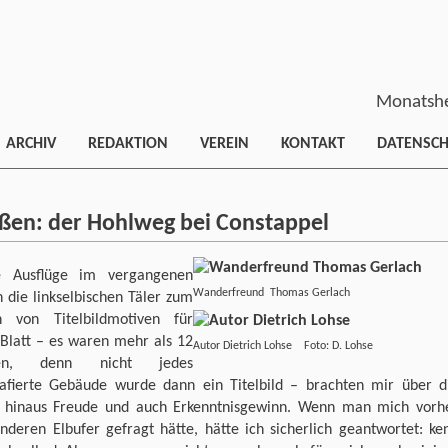
Monatshe
ARCHIV
REDAKTION
VEREIN
KONTAKT
DATENSC
rüßen: der Hohlweg bei Constappel
 Ausflüge im vergangenen
Wanderfreund Thomas Gerlach
n die linkselbischen Täler zum
n von Titelbildmotiven für
 Blatt – es waren mehr als 12
Autor Dietrich Lohse Foto: D. Lohse
ten, denn nicht jedes
rafierte Gebäude wurde dann ein Titelbild – brachten mir über d
r hinaus Freude und auch Erkenntnisgewinn. Wenn man mich vorh
nderen Elbufer gefragt hätte, hätte ich sicherlich geantwortet: ke