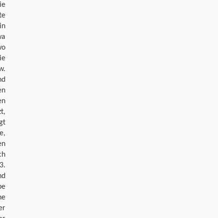
ie
te
in
wa
wo
ie
w.
nd
en
en
t,
gt
e,
en
ch
3.
nd
be
ne
er