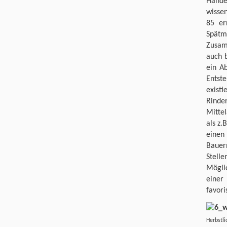
Hande
wissen
85 er
Spätm
Zusam
auch 
ein Ab
Entst
exist
Rinde
Mitte
als z
eine
Bauer
Stell
Mögli
einer
favori
Herbstli