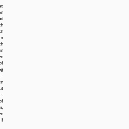
he
on
nd
ch
ch
im
ch
in
en
st
eg
er
en
ut
es
st
n,
en
it