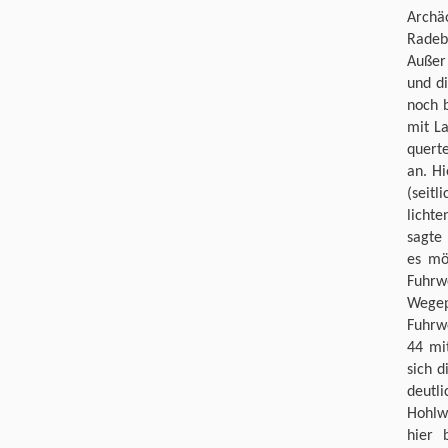
Archä
Radeb
Außer
und di
noch 
mit L
quert
an. Hi
(seit
licht
sagte
es mö
Fuhrw
Wege
Fuhrw
44 mi
sich d
deutl
Hohlw
hier 