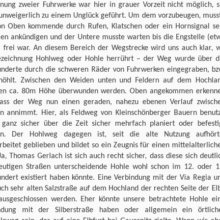
nung zweier Fuhrwerke war hier in grauer Vorzeit nicht möglich, s
 unweigerlich zu einem Unglück geführt. Um dem vorzubeugen, muss
on Oben kommende durch Rufen, Klatschen oder ein Hornsignal se
n ankündigen und der Untere musste warten bis die Engstelle (et
 frei war. An diesem Bereich der Wegstrecke wird uns auch klar, 
ezeichnung Hohlweg oder Hohle herrührt – der Weg wurde über d
underte durch die schweren Räder von Fuhrwerken eingegraben, bz
höhlt. Zwischen den Weiden unten und Feldern auf dem Hochla
en ca. 80m Höhe überwunden werden. Oben angekommen erkenn
dass der Weg nun einen geraden, nahezu ebenen Verlauf zwisch
rn annimmt. Hier, als Feldweg von Kleinschönberger Bauern benutz
r ganz sicher über die Zeit sicher mehrfach planiert oder befesti
n. Der Hohlweg dagegen ist, seit die alte Nutzung aufhört
beitet geblieben und bildet so ein Zeugnis für einen mittelalterlich
a, Thomas Gerlach ist sich auch recht sicher, dass diese sich deutli
eutigen Straßen unterscheidende Hohle wohl schon im 12. oder 1
undert existiert haben könnte. Eine Verbindung mit der Via Regia u
ch sehr alten Salzstraße auf dem Hochland der rechten Seite der El
ausgeschlossen werden. Eher könnte unsere betrachtete Hohle ei
ndung mit der Silberstraße haben oder allgemein ein örtlich