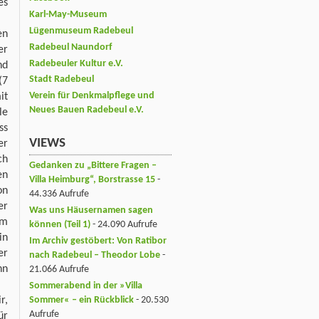
es
Karl-May-Museum
Lügenmuseum Radebeul
en
Radebeul Naundorf
er
Radebeuler Kultur e.V.
nd
Stadt Radebeul
(7
Verein für Denkmalpflege und
it
Neues Bauen Radebeul e.V.
le
ss
VIEWS
er
ch
Gedanken zu „Bittere Fragen –
en
Villa Heimburg“, Borstrasse 15
-
on
44.336 Aufrufe
er
Was uns Häusernamen sagen
am
können (Teil 1)
- 24.090 Aufrufe
in
Im Archiv gestöbert: Von Ratibor
er
nach Radebeul – Theodor Lobe
-
nn
21.066 Aufrufe
Sommerabend in der »Villa
Sommer« – ein Rückblick
- 20.530
r,
Aufrufe
ür