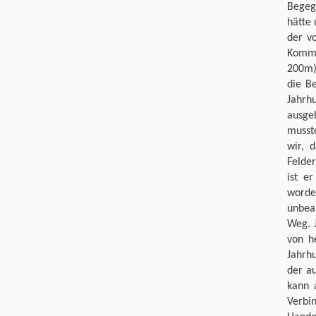
Begeg
hätte
der v
Komme
200m)
die B
Jahrh
ausge
musst
wir, 
Felde
ist e
worde
unbear
Weg. J
von h
Jahrh
der au
kann 
Verbi