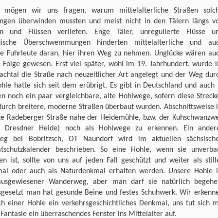
 mögen wir uns fragen, warum mittelalterliche Straßen solc
ungen überwinden mussten und meist nicht in den Tälern längs v
n und Flüssen verliefen. Enge Täler, unregulierte Flüsse u
dische Überschwemmungen hinderten mittelalterliche und au
re Fuhrleute daran, hier ihren Weg zu nehmen. Unglücke wären au
e Folge gewesen. Erst viel später, wohl im 19. Jahrhundert, wurde 
bachtal die Straße nach neuzeitlicher Art angelegt und der Weg dur
hle hatte sich seit dem erübrigt. Es gibt in Deutschland und auch 
en noch ein paar vergleichbare, alte Hohlwege, sofern diese Streck
durch breitere, moderne Straßen überbaut wurden. Abschnittsweise i
lte Radeberger Straße nahe der Heidemühle, bzw. der Kuhschwanzw
e Dresdner Heide) noch als Hohlwege zu erkennen. Ein ander
eg bei Bobritzsch, OT Naundorf wird im aktuellen sächsisch
tschutzkalender beschrieben. So eine Hohle, wenn sie unverba
en ist, sollte von uns auf jeden Fall geschützt und weiter als still
al oder auch als Naturdenkmal erhalten werden. Unsere Hohle i
ausgewiesener Wanderweg, aber man darf sie natürlich begehe
sgesetzt man hat gesunde Beine und festes Schuhwerk. Wir erkenn
ch einer Hohle ein verkehrsgeschichtliches Denkmal, uns tut sich m
Fantasie ein überraschendes Fenster ins Mittelalter auf.