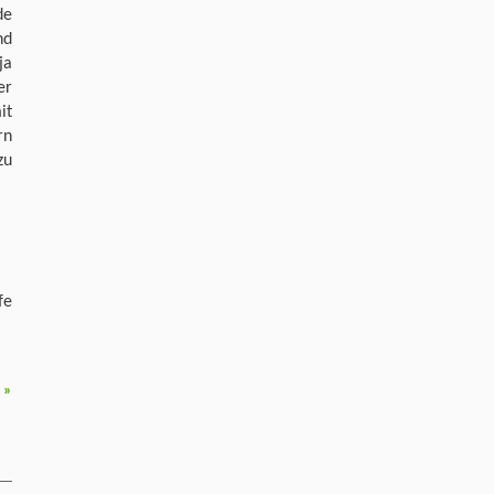
de
nd
ja
er
it
rn
zu
fe
6
»