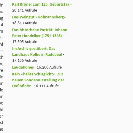
Karl Kröner zum 125. Geburtstag
-
in
20.141 Aufrufe
n.
Das Weingut »Hofmannsberg«
-
ng
18.813 Aufrufe
ht
Das historische Porträt: Johann
em
Peter Hundeiker (1751-1836)
-
ir
17.505 Aufrufe
ht
Im Archiv gestöbert: Das
er
Landhaus Kolbe in Radebeul
-
ch
17.156 Aufrufe
n,
Laudationes
- 16.208 Aufrufe
re
Kein »helles Schlaglicht«. Zur
ie
neuen Sonderausstellung der
in
Hoflößnitz
- 16.111 Aufrufe
de
in
wo
le
er
st
ne