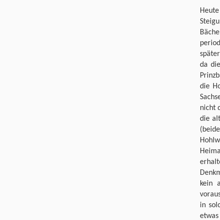
Heute
Steig
Bäche
perio
späte
da di
Prinz
die Ho
Sachs
nicht 
die a
(beid
Hohlw
Heima
erhalt
Denkm
kein 
vorau
in sol
etwas 