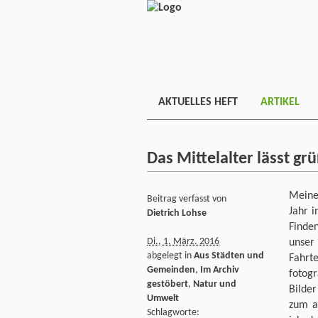
AKTUELLES HEFT
ARTIKEL
Das Mittelalter lässt g
Meine
Beitrag verfasst von
Jahr i
Dietrich Lohse
Finde
Di., 1. März. 2016
unser
abgelegt in
Aus Städten und
Fahr
Gemeinden
,
Im Archiv
fotog
gestöbert
,
Natur und
Bilde
Umwelt
zum a
Schlagworte: