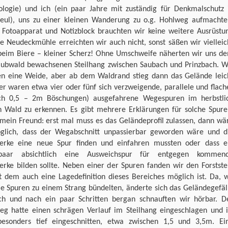
ologie) und ich (ein paar Jahre mit zuständig für Denkmalschutz 
eul), uns zu einer kleinen Wanderung zu o.g. Hohlweg aufmachte
 Fotoapparat und Notizblock brauchten wir keine weitere Ausrüstu
e Neudeckmühle erreichten wir auch nicht, sonst säßen wir vielleic
beim Biere – kleiner Scherz! Ohne Umschweife näherten wir uns d
aubwald bewachsenen Steilhang zwischen Saubach und Prinzbach. W
en eine Weide, aber ab dem Waldrand stieg dann das Gelände leic
er waren etwa vier oder fünf sich verzweigende, parallele und flach
lich 0,5 – 2m Böschungen) ausgefahrene Wegespuren im herbstli
en Wald zu erkennen. Es gibt mehrere Erklärungen für solche Spure
 mein Freund: erst mal muss es das Geländeprofil zulassen, dann wä
glich, dass der Wegabschnitt unpassierbar geworden wäre und d
erke eine neue Spur finden und einfahren mussten oder dass e
paar absichtlich eine Ausweichspur für entgegen kommen
erke bilden sollte. Neben einer der Spuren fanden wir den Forstste
t dem auch eine Lagedefinition dieses Bereiches möglich ist. Da, 
ie Spuren zu einem Strang bündelten, änderte sich das Geländegefäl
ich und nach ein paar Schritten bergan schnauften wir hörbar. D
eg hatte einen schrägen Verlauf im Steilhang eingeschlagen und i
besonders tief eingeschnitten, etwa zwischen 1,5 und 3,5m. Ei