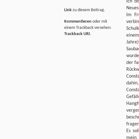
ich d
Neues
Link
zu diesem Beitrag.
Im Fr
Kommentieren
oder mit
verbi
einem Trackback versehen:
Schul
Trackback URI
.
einem
Jahre
Sauba
wurde 
der fa
Rückw
Const
dahin,
Const
Gefäl
Hangf
verge
besch
fragen
Es so
mein 