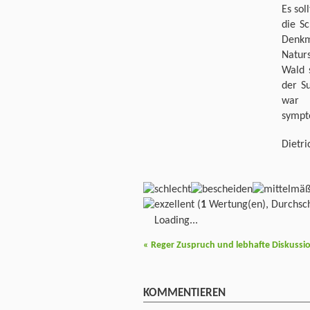
Es sol
die Sc
Denkm
Natur
Wald s
der S
war 
sympto
Dietri
(
1
Wertung(en), Durchsch
Loading...
«
Reger Zuspruch und lebhafte Diskussi
KOMMENTIEREN