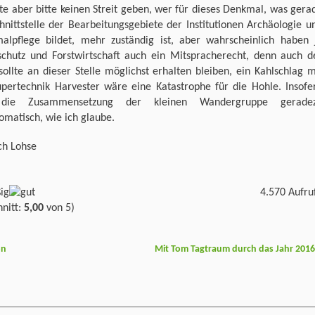
lte aber bitte keinen Streit geben, wer für dieses Denkmal, was gera
hnittstelle der Bearbeitungsgebiete der Institutionen Archäologie u
alpflege bildet, mehr zuständig ist, aber wahrscheinlich haben 
schutz und Forstwirtschaft auch ein Mitspracherecht, denn auch d
ollte an dieser Stelle möglichst erhalten bleiben, ein Kahlschlag m
upertechnik Harvester wäre eine Katastrophe für die Hohle. Insofe
die Zusammensetzung der kleinen Wandergruppe gerade
matisch, wie ich glaube.
ch Lohse
4.570 Aufru
nitt:
5,00
von 5)
on
Mit Tom Tagtraum durch das Jahr 201