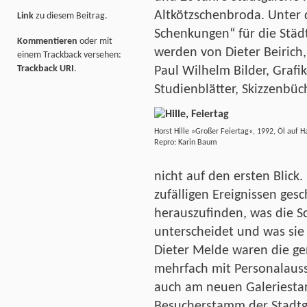
Altkötzschenbroda. Unter
Link
zu diesem Beitrag.
Schenkungen“ für die Stä
Kommentieren
oder mit
werden von Dieter Beirich,
einem Trackback versehen:
Trackback URI
.
Paul Wilhelm Bilder, Grafi
Studienblätter, Skizzenbü
Horst Hille »Großer Feiertag«, 1992, Öl auf Ha
Repro: Karin Baum
nicht auf den ersten Blick.
zufälligen Ereignissen gesc
herauszufinden, was die S
unterscheidet und was si
Dieter Melde waren die ge
mehrfach mit Personalauss
auch am neuen Galeriesta
Besucherstamm der Stadtga