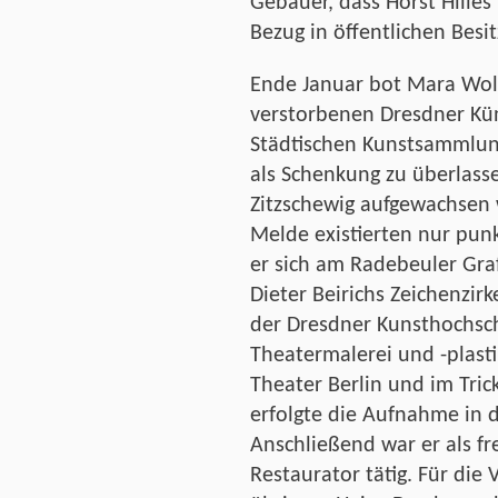
Gebauer, dass Horst Hilles
Bezug in öffentlichen Besi
Ende Januar bot Mara Wold
verstorbenen Dresdner Kün
Städtischen Kunstsammlung
als Schenkung zu überlasse
Zitzschewig aufgewachsen 
Melde existierten nur punkt
er sich am Radebeuler Graf
Dieter Beirichs Zeichenzir
der Dresdner Kunsthochsc
Theatermalerei und -plast
Theater Berlin und im Tric
erfolgte die Aufnahme in 
Anschließend war er als fr
Restaurator tätig. Für di