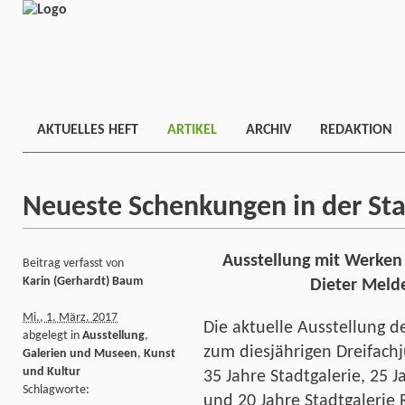
AKTUELLES HEFT
ARTIKEL
ARCHIV
REDAKTION
Neueste Schenkungen in der Sta
Ausstellung mit Werken v
Beitrag verfasst von
Karin (Gerhardt) Baum
Dieter Meld
Mi., 1. März. 2017
Die aktuelle Ausstellung d
abgelegt in
Ausstellung
,
zum diesjährigen Dreifach
Galerien und Museen
,
Kunst
und Kultur
35 Jahre Stadtgalerie, 25
Schlagworte:
und 20 Jahre Stadtgalerie