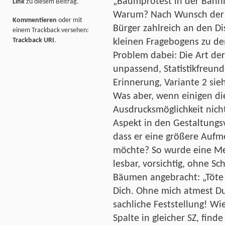
„Baumprotest in der Bahnh
Link
zu diesem Beitrag.
Warum? Nach Wunsch der S
Kommentieren
oder mit
Bürger zahlreich an den D
einem Trackback versehen:
Trackback URI
.
kleinen Fragebogens zu den
Problem dabei: Die Art der
unpassend, Statistikfreund
Erinnerung, Variante 2 sie
Was aber, wenn einigen di
Ausdrucksmöglichkeit nic
Aspekt in den Gestaltungs
dass er eine größere Aufm
möchte? So wurde eine Mei
lesbar, vorsichtig, ohne S
Bäumen angebracht: „Töte mi
Dich. Ohne mich atmest D
sachliche Feststellung! Wi
Spalte in gleicher SZ, find