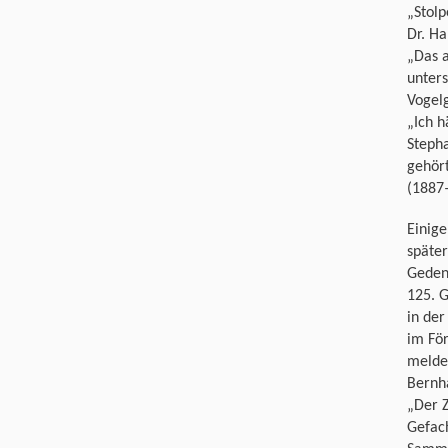
„Stolp
Dr. H
„Das a
unter
Vogel
„Ich h
Steph
gehört
(1887
Einige
später
Gedenk
125. G
in der
im För
meldet
Bernha
„Der Z
Gefac