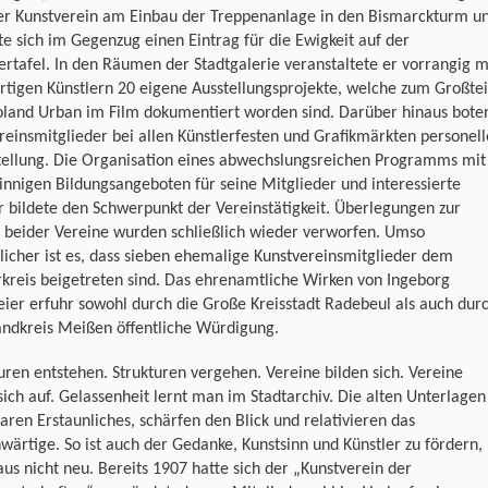
der Kunstverein am Einbau der Treppenanlage in den Bismarckturm u
te sich im Gegenzug einen Eintrag für die Ewigkeit auf der
rtafel. In den Räumen der Stadtgalerie veranstaltete er vorrangig m
tigen Künstlern 20 eigene Ausstellungsprojekte, welche zum Großtei
oland Urban im Film dokumentiert worden sind. Darüber hinaus bote
reinsmitglieder bei allen Künstlerfesten und Grafikmärkten personell
stellung. Die Organisation eines abwechslungsreichen Programms mit
innigen Bildungsangeboten für seine Mitglieder und interessierte
 bildete den Schwerpunkt der Vereinstätigkeit. Überlegungen zur
n beider Vereine wurden schließlich wieder verworfen. Umso
licher ist es, dass sieben ehemalige Kunstvereinsmitglieder dem
kreis beigetreten sind. Das ehrenamtliche Wirken von Ingeborg
ier erfuhr sowohl durch die Große Kreisstadt Radebeul als auch dur
andkreis Meißen öffentliche Würdigung.
uren entstehen. Strukturen vergehen. Vereine bilden sich. Vereine
sich auf. Gelassenheit lernt man im Stadtarchiv. Die alten Unterlagen
aren Erstaunliches, schärfen den Blick und relativieren das
ärtige. So ist auch der Gedanke, Kunstsinn und Künstler zu fördern,
us nicht neu. Bereits 1907 hatte sich der „Kunstverein der