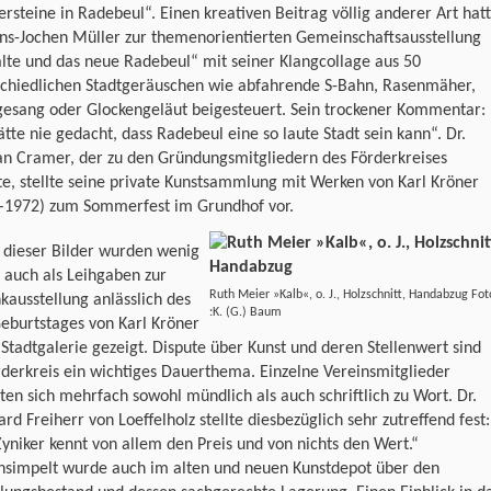
ersteine in Radebeul“. Einen kreativen Beitrag völlig anderer Art hat
ans-Jochen Müller zur themenorientierten Gemeinschaftsausstellung
lte und das neue Radebeul“ mit seiner Klangcollage aus 50
schiedlichen Stadtgeräuschen wie abfahrende S-Bahn, Rasenmäher,
gesang oder Glockengeläut beigesteuert. Sein trockener Kommentar:
ätte nie gedacht, dass Radebeul eine so laute Stadt sein kann“. Dr.
an Cramer, der zu den Gründungsmitgliedern des Förderkreises
e, stellte seine private Kunstsammlung mit Werken von Karl Kröner
–1972) zum Sommerfest im Grundhof vor.
 dieser Bilder wurden wenig
 auch als Leihgaben zur
Ruth Meier »Kalb«, o. J., Holzschnitt, Handabzug Fot
ausstellung anlässlich des
:K. (G.) Baum
eburtstages von Karl Kröner
 Stadtgalerie gezeigt. Dispute über Kunst und deren Stellenwert sind
derkreis ein wichtiges Dauerthema. Einzelne Vereinsmitglieder
en sich mehrfach sowohl mündlich als auch schriftlich zu Wort. Dr.
rd Freiherr von Loeffelholz stellte diesbezüglich sehr zutreffend fest:
yniker kennt von allem den Preis und von nichts den Wert.“
hsimpelt wurde auch im alten und neuen Kunstdepot über den