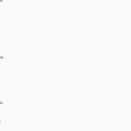
as
en
u,
4