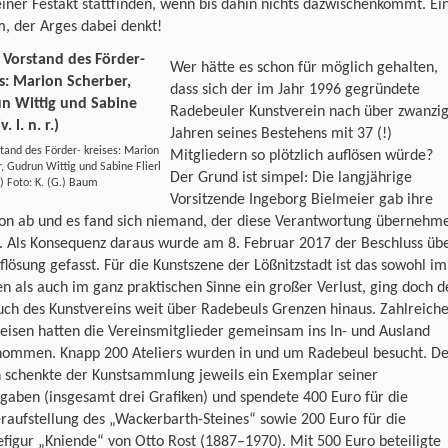
einer Festakt stattfinden, wenn bis dahin nichts dazwischenkommt. Ei
, der Arges dabei denkt!
Wer hätte es schon für möglich gehalten,
dass sich der im Jahr 1996 gegründete
Radebeuler Kunstverein nach über zwanzi
Jahren seines Bestehens mit 37 (!)
tand des Förder- kreises: Marion
Mitgliedern so plötzlich auflösen würde?
, Gudrun Wittig und Sabine Flierl
Der Grund ist simpel: Die langjährige
 r.) Foto: K. (G.) Baum
Vorsitzende Ingeborg Bielmeier gab ihre
ion ab und es fand sich niemand, der diese Verantwortung übernehm
. Als Konsequenz daraus wurde am 8. Februar 2017 der Beschluss üb
flösung gefasst. Für die Kunstszene der Lößnitzstadt ist das sowohl im
en als auch im ganz praktischen Sinne ein großer Verlust, ging doch d
ch des Kunstvereins weit über Radebeuls Grenzen hinaus. Zahlreich
eisen hatten die Vereinsmitglieder gemeinsam ins In- und Ausland
nommen. Knapp 200 Ateliers wurden in und um Radebeul besucht. De
n schenkte der Kunstsammlung jeweils ein Exemplar seiner
gaben (insgesamt drei Grafiken) und spendete 400 Euro für die
aufstellung des „Wackerbarth-Steines“ sowie 200 Euro für die
figur „Kniende“ von Otto Rost (1887–1970). Mit 500 Euro beteiligte