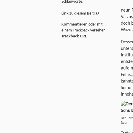
Schlagworte:
neun 
Link
zu diesem Beitrag.
V.“ zu
doch b
Kommentieren
oder mit
Wozu a
einem Trackback versehen:
Trackback URI
.
Dessen
unters
Instit
entste
aufein
Fellis
kannt
Seine 
inneha
Der Förd
Baum