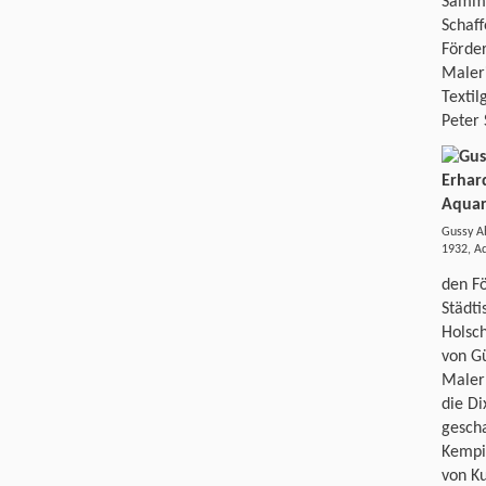
Samml
Schaff
Förder
Maleri
Textil
Peter 
Gussy Ah
1932, Aq
den Fö
Städti
Holsc
von G
Maler 
die Di
gesch
Kempin
von K