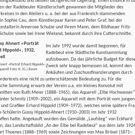
ungsbestand und dessen sachgerechte Lagerung. Einen Einblick in d
en der Radebeuler Künstlerschaft gewannen die Mitglieder des
kreises in den Ateliers u. a. bei der aus Frankreich stammenden
n Sophie Cau, dem Künstlerpaar Karen und Peter Graf, bei der
gestalterin Annerose Schulze und ihrem Mann, dem Bildhauer Fritz-
Schulze sowie bei Irene Wieland, bekannt durch ihre Cutterschnitte.
Im Jahr 1992 wurde damit begonnen, für
Radebeul eine Städtische Kunstsammlung
aufzubauen. Da das jährliche Budget für dies
nert »Porträt Erhard Hippold«,
Zweck sehr knapp bemessen ist, kommt den
uarell Foto: K. (G.) Baum
Ankäufen und Zuschussfinanzierungen durch
rderkreis eine nicht zu unterschätzende Bedeutung zu. Für die
sche Sammlung erwarb der Verein u.a. ein kleines Konvolut mit
hnitten von Ruth Meier (1888–1965), das Aquarell „Elbe Hochwasser“
ünter Schmitz (1909–2002), ein Aquarell mit dem Porträt vom jungen
und Grafiker Erhard Hippold (1909–1972), welches seine spätere Fra
x-Schülerin Gussy Hippold-Ahnert (1910–2003) im Jahr 1932
affen hatte. Angekauft wurden das Gemälde „Laufsteg“ von Eckhard
, das Landschaftsbild „An der Elbe bei Radebeul“ aus dem Jahr 192
urt Thoenes (1888–1969) sowie Zeichnungen von Max Brösel (1871–