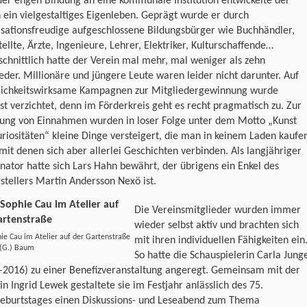
der engen Bindung an eine kommunale Institution entwickelte der
 ein vielgestaltiges Eigenleben. Geprägt wurde er durch
sationsfreudige aufgeschlossene Bildungsbürger wie Buchhändler,
ellte, Ärzte, Ingenieure, Lehrer, Elektriker, Kulturschaffende…
chnittlich hatte der Verein mal mehr, mal weniger als zehn
eder. Millionäre und jüngere Leute waren leider nicht darunter. Auf
tlichkeitswirksame Kampagnen zur Mitgliedergewinnung wurde
t verzichtet, denn im Förderkreis geht es recht pragmatisch zu. Zur
rung von Einnahmen wurden in loser Folge unter dem Motto „Kunst
riositäten“ kleine Dinge versteigert, die man in keinem Laden kaufe
mit denen sich aber allerlei Geschichten verbinden. Als langjähriger
nator hatte sich Lars Hahn bewährt, der übrigens ein Enkel des
tstellers Martin Andersson Nexö ist.
Die Vereinsmitglieder wurden immer
wieder selbst aktiv und brachten sich
ie Cau im Atelier auf der Gartenstraße
mit ihren individuellen Fähigkeiten ein
 (G.) Baum
So hatte die Schauspielerin Carla Jung
–2016) zu einer Benefizveranstaltung angeregt. Gemeinsam mit der
in Ingrid Lewek gestaltete sie im Festjahr anlässlich des 75.
geburtstages einen Diskussions- und Leseabend zum Thema