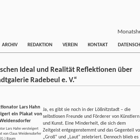
Monatshe
ARCHIV
REDAKTION
VEREIN
KONTAKT
DATENSC
schen Ideal und Realität Reflektionen über
dtgalerie Radebeul e. V.“
Ja, es gibt sie noch in der Lößnitzstadt – die
selbstlosen Freunde und Förderer von Künstlern
und Kunst. Eine Minderheit, die sich dem
tor Lars Hahn versteigert
Zeitgeist entgegenstemmt und das Gegenteil v
at von Claus Weidensdorfer
„Groß“ und „Laut“ zelebriert. Dennoch blieb es
 (G.) Baum