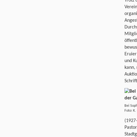
Trotz 
Verein
organi
Angest
Durchs
Mitgli
öffen
bewuss
Eruie
und Ku
kann, 
Auktio
Schrif
Bei Soph
Foto: K.
(1927
Pastor
Stadt