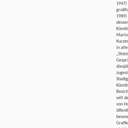
1947)
großf
1989) 
dessen
Künstl
Mario
Kuczer
in all
„Stolz
Gesprä
diesjä
zuges
Stadt
Künstl
Besic
will d
von Ho
öffent
beson
Grafi