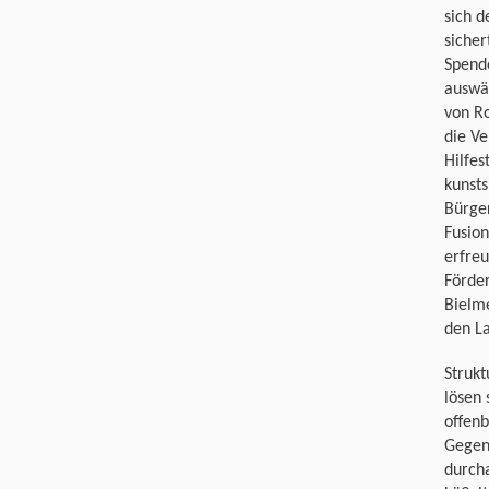
sich 
sicher
Spende
auswär
von R
die Ve
Hilfe
kunsts
Bürger
Fusio
erfreu
Förder
Bielme
den L
Strukt
lösen 
offenb
Gegenw
durcha