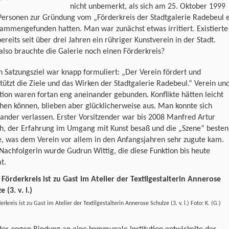
nicht unbemerkt, als sich am 25. Oktober 1999
Personen zur Gründung vom „Förderkreis der Stadtgalerie Radebeul e
sammengefunden hatten. Man war zunächst etwas irritiert. Existierte
ereits seit über drei Jahren ein rühriger Kunstverein in der Stadt.
lso brauchte die Galerie noch einen Förderkreis?
 Satzungsziel war knapp formuliert: „Der Verein fördert und
tützt die Ziele und das Wirken der Stadtgalerie Radebeul.“ Verein un
ution waren fortan eng aneinander gebunden. Konflikte hätten leicht
hen können, blieben aber glücklicherweise aus. Man konnte sich
ander verlassen. Erster Vorsitzender war bis 2008 Manfred Artur
ch, der Erfahrung im Umgang mit Kunst besaß und die „Szene“ besten
e, was dem Verein vor allem in den Anfangsjahren sehr zugute kam.
Nachfolgerin wurde Gudrun Wittig, die diese Funktion bis heute
t.
erkreis ist zu Gast im Atelier der Textilgestalterin Annerose Schulze (3. v. l.) Foto: K. (G.)