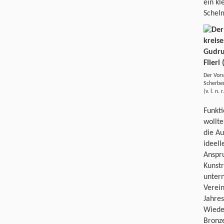
ein kl
Schelm
Der Vors
Scherber
(v. l. n.
Funkt
wollte
die Au
ideell
Anspru
Kunstr
unter
Verei
Jahres
Wieder
Bronze