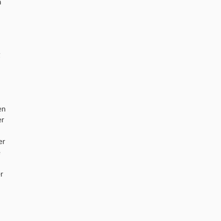
n
g
en
er
er
e
r