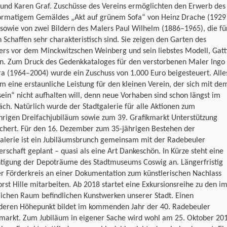
 und Karen Graf. Zuschüsse des Vereins ermöglichten den Erwerb des
ormatigem Gemäldes „Akt auf grünem Sofa“ von Heinz Drache (1929
sowie von zwei Bildern des Malers Paul Wilhelm (1886–1965), die fü
 Schaffen sehr charakteristisch sind. Sie zeigen den Garten des
ers vor dem Minckwitzschen Weinberg und sein liebstes Modell, Gatt
n. Zum Druck des Gedenkkataloges für den verstorbenen Maler Ingo
a (1964–2004) wurde ein Zuschuss von 1.000 Euro beigesteuert. Alle
em eine erstaunliche Leistung für den kleinen Verein, der sich mit de
sein“ nicht aufhalten will, denn neue Vorhaben sind schon längst im
ch. Natürlich wurde der Stadtgalerie für alle Aktionen zum
hrigen Dreifachjubiläum sowie zum 39. Grafikmarkt Unterstützung
ichert. Für den 16. Dezember zum 35-jährigen Bestehen der
galerie ist ein Jubiläumsbrunch gemeinsam mit der Radebeuler
erschaft geplant – quasi als eine Art Dankeschön. In Kürze steht eine
htigung der Depoträume des Stadtmuseums Coswig an. Längerfristig
er Förderkreis an einer Dokumentation zum künstlerischen Nachlass
rst Hille mitarbeiten. Ab 2018 startet eine Exkursionsreihe zu den i
lichen Raum befindlichen Kunstwerken unserer Stadt. Einen
deren Höhepunkt bildet im kommenden Jahr der 40. Radebeuler
kmarkt. Zum Jubiläum in eigener Sache wird wohl am 25. Oktober 20