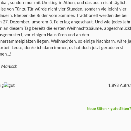
hbar, sondern nur mit Umstieg in Athen, und das auch nicht täglich.
ise von Tür zu Tür würde nicht vier Stunden, sondern vielleicht vier
auern. Blieben die Bilder vom Sommer. Traditionell werden die bei
m 27. Dezember, unserem 3. Feiertag angeschaut. Und wie jedes Jahr
n an diesem Tag bereits die ersten Weihnachtsbäume, abgeschmück
usgemustert, vor einigen Haustüren und an den
inersammelplätzen liegen. Weihnachten, so einige Nachbarn, wäre j
vorbei. Leute, denke ich dann immer, es hat doch jetzt gerade erst
nen…!
s Märksch
1.898 Aufru
Neue Sitten – gute Sitten