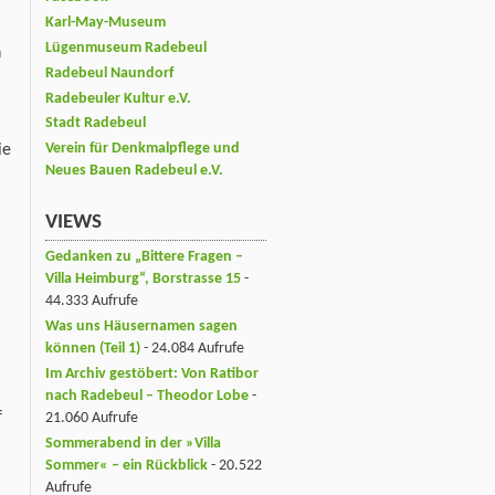
Karl-May-Museum
Lügenmuseum Radebeul
h
Radebeul Naundorf
Radebeuler Kultur e.V.
Stadt Radebeul
Verein für Denkmalpflege und
ie
Neues Bauen Radebeul e.V.
VIEWS
Gedanken zu „Bittere Fragen –
Villa Heimburg“, Borstrasse 15
-
44.333 Aufrufe
Was uns Häusernamen sagen
können (Teil 1)
- 24.084 Aufrufe
Im Archiv gestöbert: Von Ratibor
nach Radebeul – Theodor Lobe
-
f
21.060 Aufrufe
Sommerabend in der »Villa
Sommer« – ein Rückblick
- 20.522
Aufrufe