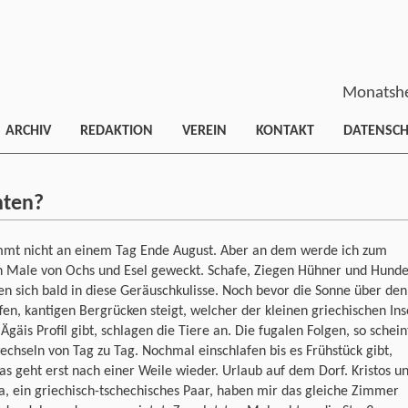
Monatshe
ARCHIV
REDAKTION
VEREIN
KONTAKT
DATENSC
hten?
mmt nicht an einem Tag Ende August. Aber an dem werde ich zum
en Male von Ochs und Esel geweckt. Schafe, Ziegen Hühner und Hund
n sich bald in diese Geräuschkulisse. Noch bevor die Sonne über den
fen, kantigen Bergrücken steigt, welcher der kleinen griechischen Ins
 Ägäis Profil gibt, schlagen die Tiere an. Die fugalen Folgen, so schein
echseln von Tag zu Tag. Nochmal einschlafen bis es Frühstück gibt,
as geht erst nach einer Weile wieder. Urlaub auf dem Dorf. Kristos u
, ein griechisch-tschechisches Paar, haben mir das gleiche Zimmer