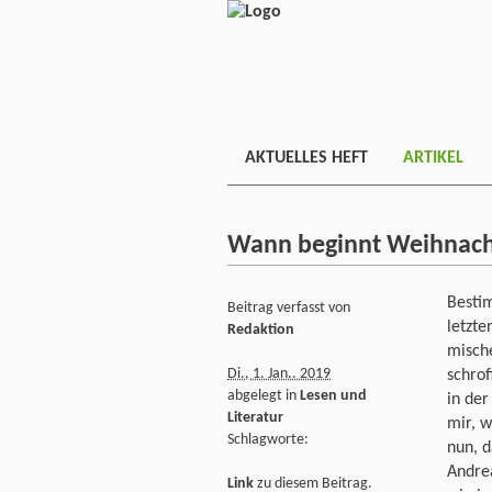
AKTUELLES HEFT
ARTIKEL
Wann beginnt Weihnac
Besti
Beitrag verfasst von
letzt
Redaktion
mische
Di., 1. Jan.. 2019
schrof
abgelegt in
Lesen und
in der
Literatur
mir, w
Schlagworte:
nun, d
Andrea
Link
zu diesem Beitrag.