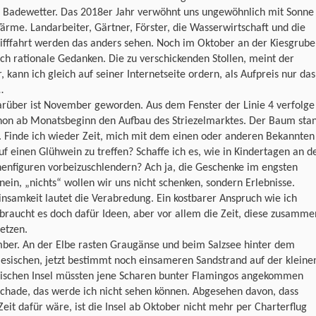
s Badewetter. Das 2018er Jahr verwöhnt uns ungewöhnlich mit Sonne
rme. Landarbeiter, Gärtner, Förster, die Wasserwirtschaft und die
ifffahrt werden das anders sehen. Noch im Oktober an der Kiesgrube
ich rationale Gedanken. Die zu verschickenden Stollen, meint der
, kann ich gleich auf seiner Internetseite ordern, als Aufpreis nur das
…
arüber ist November geworden. Aus dem Fenster der Linie 4 verfolge
chon ab Monatsbeginn den Aufbau des Striezelmarktes. Der Baum sta
. Finde ich wieder Zeit, mich mit dem einen oder anderen Bekannten
uf einen Glühwein zu treffen? Schaffe ich es, wie in Kindertagen an d
enfiguren vorbeizuschlendern? Ach ja, die Geschenke im engsten
 nein, „nichts“ wollen wir uns nicht schenken, sondern Erlebnisse.
samkeit lautet die Verabredung. Ein kostbarer Anspruch wie ich
 braucht es doch dafür Ideen, aber vor allem die Zeit, diese zusamme
etzen.
ber. An der Elbe rasten Graugänse und beim Salzsee hinter dem
esischen, jetzt bestimmt noch einsameren Sandstrand auf der kleine
hischen Insel müssten jene Scharen bunter Flamingos angekommen
Schade, das werde ich nicht sehen können. Abgesehen davon, dass
Zeit dafür wäre, ist die Insel ab Oktober nicht mehr per Charterflug