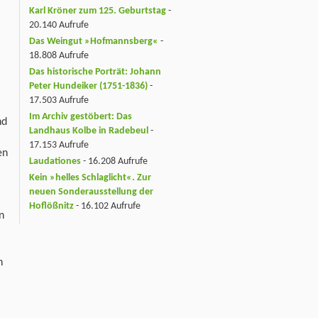
Karl Kröner zum 125. Geburtstag
-
20.140 Aufrufe
Das Weingut »Hofmannsberg«
-
18.808 Aufrufe
Das historische Porträt: Johann
Peter Hundeiker (1751-1836)
-
17.503 Aufrufe
Im Archiv gestöbert: Das
nd
Landhaus Kolbe in Radebeul
-
17.153 Aufrufe
en
Laudationes
- 16.208 Aufrufe
Kein »helles Schlaglicht«. Zur
neuen Sonderausstellung der
Hoflößnitz
- 16.102 Aufrufe
n
n