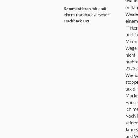
wie in
entla
Kommentieren
oder mit
Weide,
einem Trackback versehen:
Trackback URI
.
einem 
Hinte
und J
Meere
Wege i
nicht,
mehrer
2123 
Wie ic
stoppe
taxidi
Marke 
Hause 
ich me
Noch i
seinen
Jahres
und W