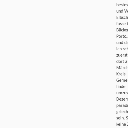
beste
und Wä
Elbsch
fasse 
Bäcker
Porto
und d
ich s
zuerst
dort a
Märch
Kreis:
Gemein
finde,
umzus
Dezem
paradi
griec
sein. 
keine 