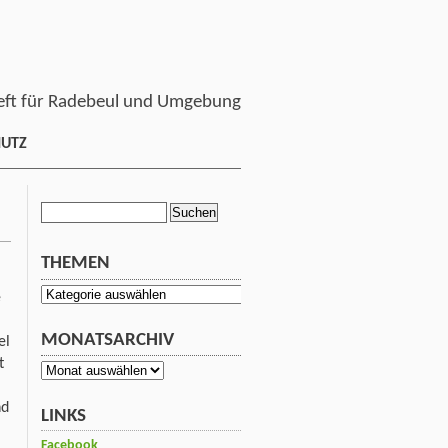
ft für Radebeul und Umgebung
HUTZ
Suchen
nach:
THEMEN
Themen
e
MONATSARCHIV
el
t
Monatsarchiv
nd
LINKS
Facebook