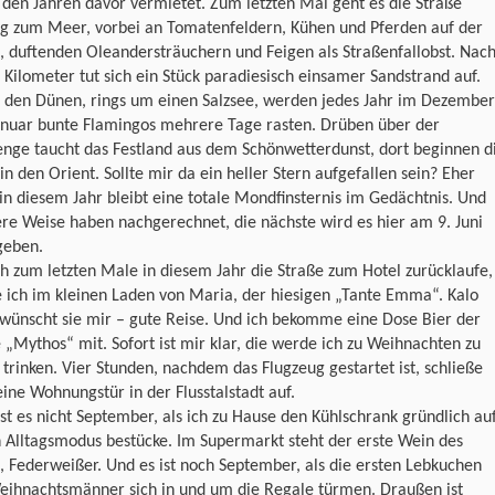
 den Jahren davor vermietet. Zum letzten Mal geht es die Straße
ng zum Meer, vorbei an Tomatenfeldern, Kühen und Pferden auf der
 duftenden Oleandersträuchern und Feigen als Straßenfallobst. Nac
Kilometer tut sich ein Stück paradiesisch einsamer Sandstrand auf.
r den Dünen, rings um einen Salzsee, werden jedes Jahr im Dezember
anuar bunte Flamingos mehrere Tage rasten. Drüben über der
nge taucht das Festland aus dem Schönwetterdunst, dort beginnen d
n den Orient. Sollte mir da ein heller Stern aufgefallen sein? Eher
 in diesem Jahr bleibt eine totale Mondfinsternis im Gedächtnis. Und
e Weise haben nachgerechnet, die nächste wird es hier am 9. Juni
geben.
h zum letzten Male in diesem Jahr die Straße zum Hotel zurücklaufe,
 ich im kleinen Laden von Maria, der hiesigen „Tante Emma“. Kalo
 wünscht sie mir – gute Reise. Und ich bekomme eine Dose Bier der
„Mythos“ mit. Sofort ist mir klar, die werde ich zu Weihnachten zu
trinken. Vier Stunden, nachdem das Flugzeug gestartet ist, schließe
ine Wohnungstür in der Flusstalstadt auf.
st es nicht September, als ich zu Hause den Kühlschrank gründlich au
 Alltagsmodus bestücke. Im Supermarkt steht der erste Wein des
, Federweißer. Und es ist noch September, als die ersten Lebkuchen
eihnachtsmänner sich in und um die Regale türmen. Draußen ist