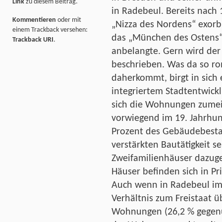
Link
zu diesem Beitrag.
in Radebeul. Bereits nach 
Kommentieren
oder mit
„Nizza des Nordens“ exorbi
einem Trackback versehen:
das „München des Ostens“
Trackback URI
.
anbelangte. Gern wird der
beschrieben. Was da so ro
daherkommt, birgt in sich 
integriertem Stadtentwick
sich die Wohnungen zumeis
vorwiegend im 19. Jahrhun
Prozent des Gebäudebesta
verstärkten Bautätigkeit se
Zweifamilienhäuser dazug
Häuser befinden sich in Pri
Auch wenn in Radebeul im
Verhältnis zum Freistaat ü
Wohnungen (26,2 % gegenüb