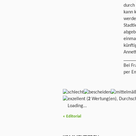
durch 
kann k
werden
Stadtl
abgebe
einmal
künft
Annett
_____
Bei Fr
per Em
(
2
Wertung(en), Durchsch
Loading...
«
Editorial