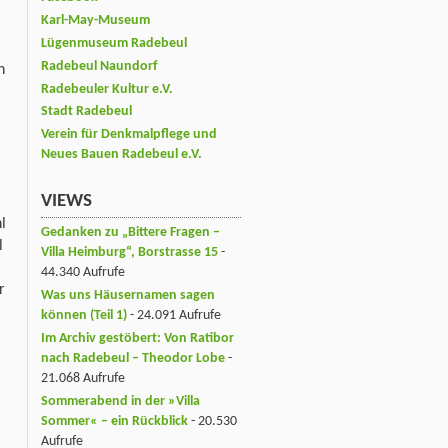
Karl-May-Museum
Lügenmuseum Radebeul
Radebeul Naundorf
n
Radebeuler Kultur e.V.
Stadt Radebeul
Verein für Denkmalpflege und
Neues Bauen Radebeul e.V.
VIEWS
l
Gedanken zu „Bittere Fragen –
l
Villa Heimburg“, Borstrasse 15
-
44.340 Aufrufe
r
Was uns Häusernamen sagen
können (Teil 1)
- 24.091 Aufrufe
Im Archiv gestöbert: Von Ratibor
nach Radebeul – Theodor Lobe
-
21.068 Aufrufe
.
Sommerabend in der »Villa
Sommer« – ein Rückblick
- 20.530
Aufrufe