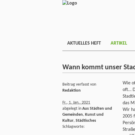
AKTUELLES HEFT
ARTIKEL
Wann kommt unser Stad
Wie of
Beitrag verfasst von
oft… D
Redaktion
Stadtl
Fr., 1. Jan.. 2021
das Ma
abgelegt in
Aus Städten und
Wir ha
Gemeinden
,
Kunst und
2005 f
Kultur
,
Städtisches
Persö
Schlagworte:
Straße