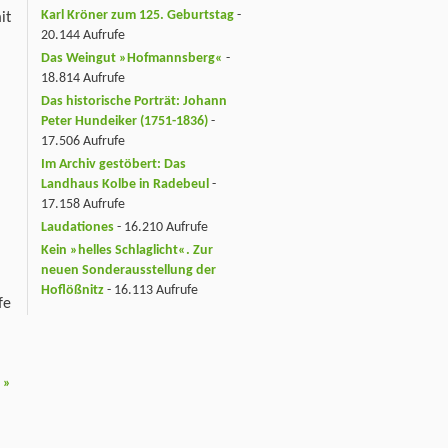
Karl Kröner zum 125. Geburtstag
-
it
20.144 Aufrufe
Das Weingut »Hofmannsberg«
-
18.814 Aufrufe
Das historische Porträt: Johann
Peter Hundeiker (1751-1836)
-
17.506 Aufrufe
Im Archiv gestöbert: Das
Landhaus Kolbe in Radebeul
-
17.158 Aufrufe
Laudationes
- 16.210 Aufrufe
Kein »helles Schlaglicht«. Zur
neuen Sonderausstellung der
Hoflößnitz
- 16.113 Aufrufe
fe
h
»