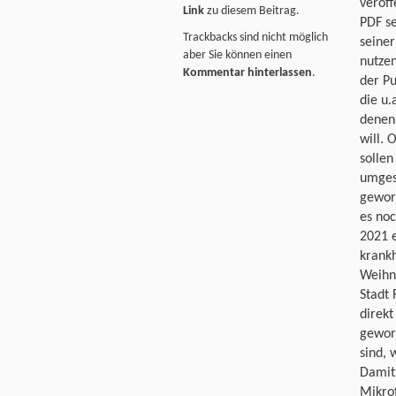
veröff
Link
zu diesem Beitrag.
PDF se
Trackbacks sind nicht möglich
seiner
aber Sie können einen
nutzen
Kommentar hinterlassen
.
der Pu
die u.
denen 
will. 
sollen
umgese
geword
es noc
2021 e
krankh
Weihna
Stadt 
direkt
geword
sind, 
Damit 
Mikrof