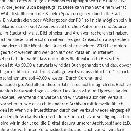
entlichte Fotos zu zeigen. Besonderes Highlight wird die interaktive
in, die jedem Buch beigefügt ist. Diese kann man auf einem Gerät
 Wahl installieren und z.B. beim Spazierengehen durch die Stadt
. Ein Ausdrucken oder Weitergeben der PDF soll nicht möglich sein. I
blikation steckt viel Arbeit von zahlreichen Autorinnen und Autoren,
a. im Stadtarchiv u.a. Bibliotheken und Archiven recherchiert haben,
ich an dieser Stelle schon mal ein riesiges Dankeschön aussprechen
Ohne deren Hilfe könnte das Buch nicht erscheinen. 2000 Exemplare
 gedruckt werden und wer sich auf den Portalen im Internet
hen hat, der weiß, dass unser altes Stadtlexikon ein Bestseller
en ist. Ab 50,00 € aufwärts wird das Buch gehandelt und das, obwoh
h gar nicht so alt ist. Die 3. Auflage wird voraussichtlich im 1. Quarta
rscheinen und soll 49,00 € kosten. Durch Corona- und
eitsbedingte Ausfälle in diesem Jahr ist es nicht möglich das Buch vo
chten herauszubringen – leider. Das Buch wird im Eigenverlag der
Radebeul veröffentlicht werden und wir wollen auch den Verkauf
 vornehmen, wie es auch in anderen Archiven mittlerweile üblich
en ist. Wenn die Investitionen durch den Verkauf wieder eingespielt
werden die Verkaufserlöse voll dem Stadtarchiv zur Verfügung stehen
sind wir in der Lage, die Digitalisierung unserer Archivbestände (z.B.
ilme der verfilmten Zeitungsbestände, aber auch von Originalen)