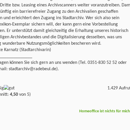
Dritte bzw. Leasing eines Archivscanners weiter voranzutreiben. Dam
ünftig ein barrierefreier Zugang zu den Archivalien geschaffen
 und erleichtert den Zugang ins Stadtarchiv. Wer sich also sein
exikon-Exemplar sichern will, der kann gern eine Vorbestellung
n. Er unterstützt damit gleichzeitig die Erhaltung unseres historisch
igen Archivbestandes und die Digitalisierung desselben, was uns
ig wunderbare Nutzungsmöglichkeiten bescheren wird.
e Karnatz (Stadtarchivarin)
______________
agen können Sie sich gern an uns wenden (Tel. 0351-830 52 52 oder
ail: stadtarchiv@radebeul.de).
1.429 Aufru
nitt:
4,50
von 5)
Homeoffice ist nichts für mic