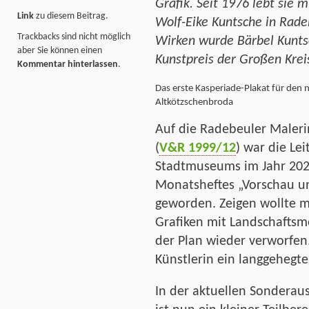
Grafik. Seit 1976 lebt sie
Link
zu diesem Beitrag.
Wolf-Eike Kuntsche in Radeb
Trackbacks sind nicht möglich
Wirken wurde Bärbel Kunts
aber Sie können einen
Kunstpreis der Großen Krei
Kommentar hinterlassen
.
Das erste Kasperiade-Plakat für den 
Altkötzschenbroda
Auf die Radebeuler Maleri
(
V&R 1999/12
) war die Le
Stadtmuseums im Jahr 2020
Monatsheftes „Vorschau u
geworden. Zeigen wollte m
Grafiken mit Landschaftsm
der Plan wieder verworfen. 
Künstlerin ein langgehegt
In der aktuellen Sonderau