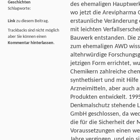
Geschichten
des ehemaligen Hauptwerk
Schlagworte:
wo jetzt die Arevipharma 
erstaunliche Veränderung
Link
zu diesem Beitrag.
mit leichten Verfallsersch
Trackbacks sind nicht möglich
aber Sie können einen
Bauwerk entstanden. Die z
Kommentar hinterlassen
.
zum ehemaligen AWD wisse
altehrwürdige Forschungs
jetzigen Form errichtet, w
Chemikern zahlreiche che
synthetisiert und mit Hil
Arzneimitteln, aber auch 
Produkten entwickelt. 199
Denkmalschutz stehende 
GmbH geschlossen, da wed
die für die Sicherheit der
Voraussetzungen einen wei
Jahre vergingen, und ein 