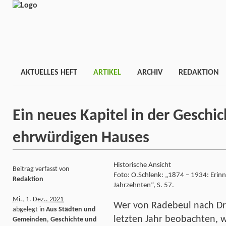
AKTUELLES HEFT
ARTIKEL
ARCHIV
REDAKTION
Ein neues Kapitel in der Geschic
ehrwürdigen Hauses
Historische Ansicht
Beitrag verfasst von
Foto: O.Schlenk: „1874 – 1934: Erinn
Redaktion
Jahrzehnten“, S. 57.
Mi., 1. Dez.. 2021
Wer von Radebeul nach Dr
abgelegt in
Aus Städten und
letzten Jahr beobachten, 
Gemeinden
,
Geschichte und