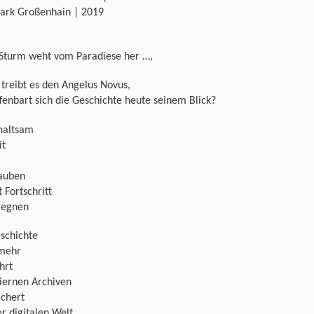
park Großenhain | 2019
 Sturm weht vom Paradiese her …,
treibt es den Angelus Novus,
fenbart sich die Geschichte heute seinem Blick?
haltsam
it
lauben
t Fortschritt
gegnen
schichte
 mehr
hrt
iernen Archiven
ichert
er digitalen Welt