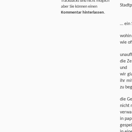
Trackbacks sind nicht möglich
Stadt
aber Sie können einen
Kommentar hinterlassen
.
… ein
wohin 
wie of
unauf
die Ze
und
wir g
ihr mi
zu be
die Ge
nicht
verwa
in pap
gespe
in ein