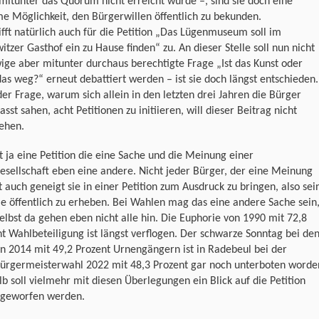
itunter das Quorum nicht erreicht wurde –, sind sie doch eine
me Möglichkeit, den Bürgerwillen öffentlich zu bekunden.
ifft natürlich auch für die Petition „Das Lügenmuseum soll im
itzer Gasthof ein zu Hause finden“ zu. An dieser Stelle soll nun nicht
ige aber mitunter durchaus berechtigte Frage „Ist das Kunst oder
as weg?“ erneut debattiert werden – ist sie doch längst entschieden.
er Frage, warum sich allein in den letzten drei Jahren die Bürger
asst sahen, acht Petitionen zu initiieren, will dieser Beitrag nicht
ehen.
t ja eine Petition die eine Sache und die Meinung einer
esellschaft eben eine andere. Nicht jeder Bürger, der eine Meinung
st auch geneigt sie in einer Petition zum Ausdruck zu bringen, also sei
 öffentlich zu erheben. Bei Wahlen mag das eine andere Sache sein
elbst da gehen eben nicht alle hin. Die Euphorie von 1990 mit 72,8
t Wahlbeteiligung ist längst verflogen. Der schwarze Sonntag bei de
 2014 mit 49,2 Prozent Urnengängern ist in Radebeul bei der
ürgermeisterwahl 2022 mit 48,3 Prozent gar noch unterboten worde
b soll vielmehr mit diesen Überlegungen ein Blick auf die Petition
t geworfen werden.