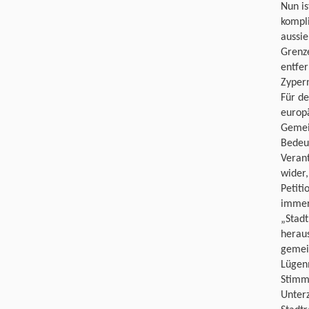
Nun i
kompli
aussie
Grenz
entfe
Zyper
Für de
europä
Gemei
Bedeut
Verant
wider,
Petiti
immer
„Stadt
herau
gemei
Lügen
Stimme
Unterz