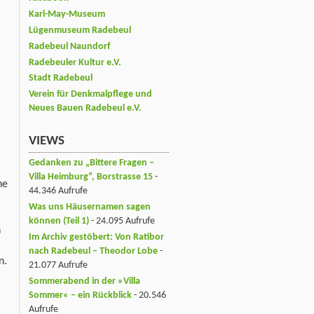
Karl-May-Museum
Lügenmuseum Radebeul
Radebeul Naundorf
Radebeuler Kultur e.V.
Stadt Radebeul
Verein für Denkmalpflege und
Neues Bauen Radebeul e.V.
VIEWS
Gedanken zu „Bittere Fragen –
Villa Heimburg“, Borstrasse 15
-
ne
44.346 Aufrufe
,
Was uns Häusernamen sagen
können (Teil 1)
- 24.095 Aufrufe
n
Im Archiv gestöbert: Von Ratibor
nach Radebeul – Theodor Lobe
-
n.
21.077 Aufrufe
Sommerabend in der »Villa
Sommer« – ein Rückblick
- 20.546
Aufrufe