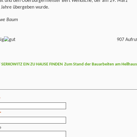
rat und den Oberbürgermeister Bert Wendsche, der am 29. März
s Jahre übergeben wurde.
Uwe Baum
907 Aufru
SERKOWITZ EIN ZU HAUSE FINDEN
Zum Stand der Bauarbeiten am Hellhau
*
*
e