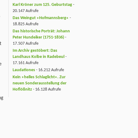
Karl Kröner zum 125. Geburtstag
-
20.147 Aufrufe
e
Das Weingut »Hofmannsberg«
-
18.825 Aufrufe
Das historische Porträt: Johann
Peter Hundeiker (1751-1836)
-
t
17.507 Aufrufe
Im Archiv gestöbert: Das
Landhaus Kolbe in Radebeul
-
17.161 Aufrufe
e
Laudationes
- 16.212 Aufrufe
Kein »helles Schlaglicht«. Zur
neuen Sonderausstellung der
Hoflößnitz
- 16.128 Aufrufe
ng