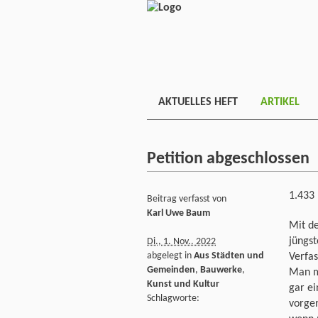
AKTUELLES HEFT
ARTIKEL
Petition abgeschlossen
1.433
Beitrag verfasst von
Karl Uwe Baum
Mit de
jüngst
Di., 1. Nov.. 2022
abgelegt in
Aus Städten und
Verfas
Gemeinden
,
Bauwerke
,
Man mö
Kunst und Kultur
gar ei
Schlagworte:
vorge