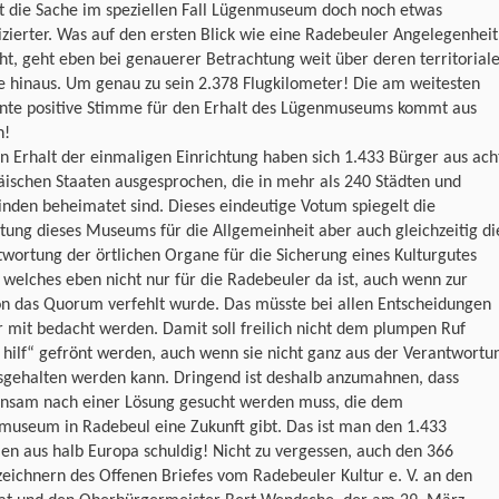
st die Sache im speziellen Fall Lügenmuseum doch noch etwas
zierter. Was auf den ersten Blick wie eine Radebeuler Angelegenheit
ht, geht eben bei genauerer Betrachtung weit über deren territorial
e hinaus. Um genau zu sein 2.378 Flugkilometer! Die am weitesten
rnte positive Stimme für den Erhalt des Lügenmuseums kommt aus
n!
n Erhalt der einmaligen Einrichtung haben sich 1.433 Bürger aus ach
ischen Staaten ausgesprochen, die in mehr als 240 Städten und
nden beheimatet sind. Dieses eindeutige Votum spiegelt die
ung dieses Museums für die Allgemeinheit aber auch gleichzeitig di
wortung der örtlichen Organe für die Sicherung eines Kulturgutes
 welches eben nicht nur für die Radebeuler da ist, auch wenn zur
on das Quorum verfehlt wurde. Das müsste bei allen Entscheidungen
 mit bedacht werden. Damit soll freilich nicht dem plumpen Ruf
 hilf“ gefrönt werden, auch wenn sie nicht ganz aus der Verantwortu
sgehalten werden kann. Dringend ist deshalb anzumahnen, dass
nsam nach einer Lösung gesucht werden muss, die dem
museum in Radebeul eine Zukunft gibt. Das ist man den 1.433
n aus halb Europa schuldig! Nicht zu vergessen, auch den 366
eichnern des Offenen Briefes vom Radebeuler Kultur e. V. an den