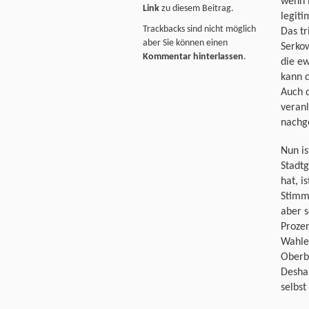
wenn m
Link
zu diesem Beitrag.
legiti
Trackbacks sind nicht möglich
Das tr
aber Sie können einen
Serkow
Kommentar hinterlassen
.
die ew
kann d
Auch d
veranl
nachg
Nun is
Stadtg
hat, i
Stimme
aber s
Prozen
Wahlen
Oberb
Deshal
selbs