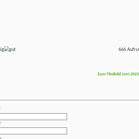
666 Aufru
Zum Titelbild Juni 202
*
*
e