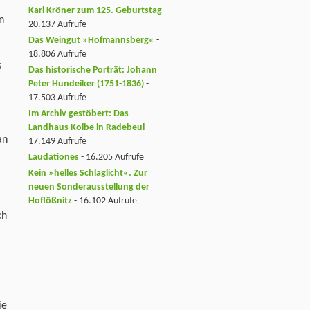
Karl Kröner zum 125. Geburtstag
-
n
20.137 Aufrufe
Das Weingut »Hofmannsberg«
-
18.806 Aufrufe
s
Das historische Porträt: Johann
Peter Hundeiker (1751-1836)
-
17.503 Aufrufe
Im Archiv gestöbert: Das
Landhaus Kolbe in Radebeul
-
an
17.149 Aufrufe
Laudationes
- 16.205 Aufrufe
Kein »helles Schlaglicht«. Zur
neuen Sonderausstellung der
Hoflößnitz
- 16.102 Aufrufe
ch
ie