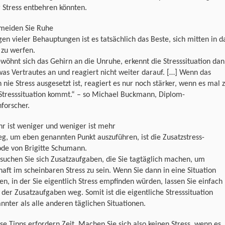
r Stress entbehren könnten.
rmeiden Sie Ruhe
en vieler Behauptungen ist es tatsächlich das Beste, sich mitten in d
 zu werfen.
wöhnt sich das Gehirn an die Unruhe, erkennt die Stresssituation da
was Vertrautes an und reagiert nicht weiter darauf. […] Wenn das
 nie Stress ausgesetzt ist, reagiert es nur noch stärker, wenn es mal 
Stresssituation kommt.“ – so Michael Buckmann, Diplom-
forscher.
r ist weniger und weniger ist mehr
g, um eben genannten Punkt auszuführen, ist die Zusatzstress-
de von Brigitte Schumann.
suchen Sie sich Zusatzaufgaben, die Sie tagtäglich machen, um
aft im scheinbaren Stress zu sein. Wenn Sie dann in eine Situation
, in der Sie eigentlich Stress empfinden würden, lassen Sie einfach
 der Zusatzaufgaben weg. Somit ist die eigentliche Stresssituation
nnter als alle anderen täglichen Situationen.
ese Tipps erfordern Zeit. Machen Sie sich also keinen Stress, wenn es