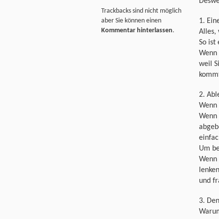
Desweg
Trackbacks sind nicht möglich
1. Ein
aber Sie können einen
Kommentar hinterlassen
.
Alles,
So ist
Wenn S
weil S
kommt
2. Ab
Wenn S
Wenn e
abgeb
einfa
Um be
Wenn S
lenken
und fr
3. Den
Warum