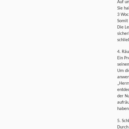
Auf un
Sie ha
3 Woc
Somit 
Die Le
sicher
schlie
4. Räu
Ein Pr
seinem
Um di
anwend
„Herm
entdec
der N
aufrä
haben 
5. Sch
Durch