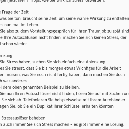
en jetzt hier 7 Tipps, wie Sie wirklich Stress loswerden.
e Frage der Zeit
 was Sie tun, braucht seine Zeit, um seine wahre Wirkung zu entfalten
 es nun mal im Leben.
ie also zu dem Vorstellungsgespräch für Ihren Traumjob zu spät sind
ie Ihre Autoschlüssel nicht finden, machen Sie sich keinen Stress, der
 schon wieder.
lenkung
ie Stress haben, suchen Sie sich einfach eine Ablenkung.
s Sie stresst, dass Sie bis morgen etwas Wichtiges für die Arbeit
en müssen, was Sie noch nicht fertig haben, dann machen Sie doch
ch was anderes.
i dem oben genannten Beispiel zu bleiben:
ie nun Ihren Autoschlüssel nicht finden, hören Sie auf mit Suchen un
 Sie sich ab. Telefonieren Sie beispielsweise mit Ihrem Autohändler
agen Sie, ob Sie ein Duplikat Ihrer Schlüssel erhalten könnten.
 Stressauslöser beheben
 auch immer Sie sich Stress machen – es gibt immer eine Lösung.