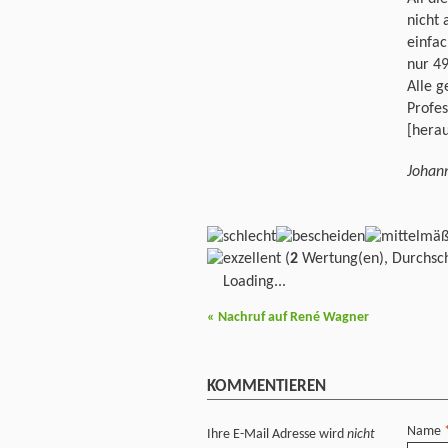
nicht 
einfac
nur 49
Alle g
Profe
[hera
Johan
(
2
Wertung(en), Durchsch
Loading...
«
Nachruf auf René Wagner
KOMMENTIEREN
Name
Ihre E-Mail Adresse wird
nicht