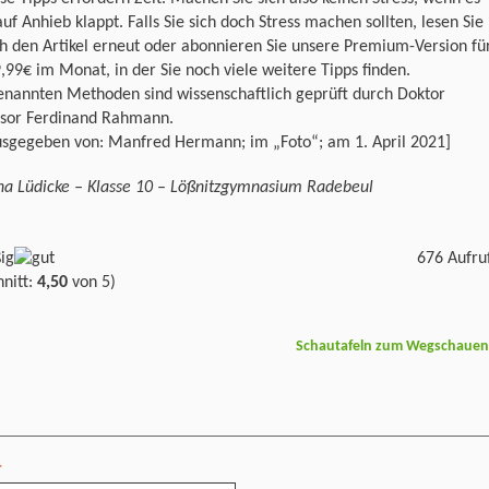
auf Anhieb klappt. Falls Sie sich doch Stress machen sollten, lesen Sie
h den Artikel erneut oder abonnieren Sie unsere Premium-Version fü
,99€ im Monat, in der Sie noch viele weitere Tipps finden.
enannten Methoden sind wissenschaftlich geprüft durch Doktor
ssor Ferdinand Rahmann.
usgegeben von: Manfred Hermann; im „Foto“; am 1. April 2021]
na Lüdicke – Klasse 10 – Lößnitzgymnasium Radebeul
676 Aufru
nitt:
4,50
von 5)
Schautafeln zum Wegschaue
*