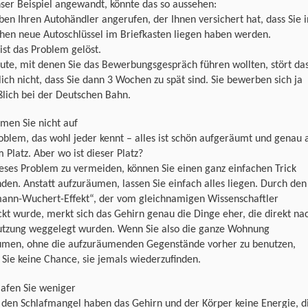
ser Beispiel angewandt, könnte das so aussehen:
ben Ihren Autohändler angerufen, der Ihnen versichert hat, dass Sie i
hen neue Autoschlüssel im Briefkasten liegen haben werden.
ist das Problem gelöst.
ute, mit denen Sie das Bewerbungsgespräch führen wollten, stört da
lich nicht, dass Sie dann 3 Wochen zu spät sind. Sie bewerben sich ja
ßlich bei der Deutschen Bahn.
men Sie nicht auf
oblem, das wohl jeder kennt – alles ist schön aufgeräumt und genau 
 Platz. Aber wo ist dieser Platz?
eses Problem zu vermeiden, können Sie einen ganz einfachen Trick
en. Anstatt aufzuräumen, lassen Sie einfach alles liegen. Durch den
ann-Wuchert-Effekt“, der vom gleichnamigen Wissenschaftler
kt wurde, merkt sich das Gehirn genau die Dinge eher, die direkt na
utzung weggelegt wurden. Wenn Sie also die ganze Wohnung
umen, ohne die aufzuräumenden Gegenstände vorher zu benutzen,
Sie keine Chance, sie jemals wiederzufinden.
lafen Sie weniger
 den Schlafmangel haben das Gehirn und der Körper keine Energie, d