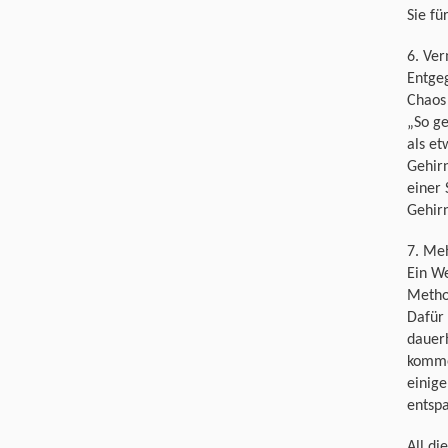
Sie fü
6. Ve
Entgeg
Chaos
„So ge
als et
Gehirn
einer 
Gehirn
7. Meh
Ein We
Metho
Dafür 
dauerh
kommen
einige
entspa
All di