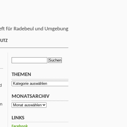
ft für Radebeul und Umgebung
HUTZ
Suchen
nach:
THEMEN
Themen
d
MONATSARCHIV
in
Monatsarchiv
LINKS
Facebook