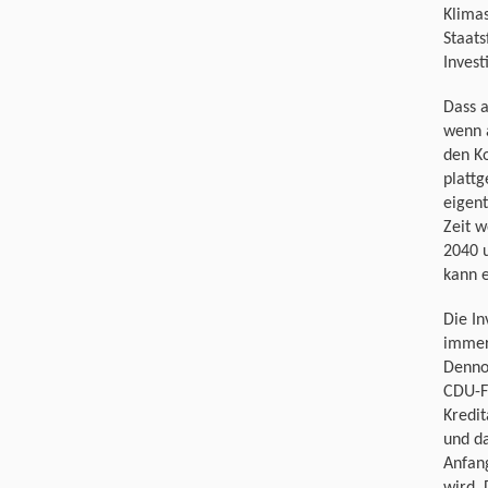
Klimas
Staats
Invest
Dass 
wenn a
den Ko
platt
eigent
Zeit w
2040 
kann e
Die In
immer
Dennoc
CDU-F
Kredit
und da
Anfan