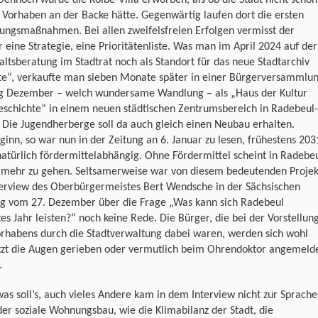
Dennoch wurde die Kolbe-Villa erworben, als ob die Stadt nicht schon
Vorhaben an der Backe hätte. Gegenwärtig laufen dort die ersten
ungsmaßnahmen. Bei allen zweifelsfreien Erfolgen vermisst der
 eine Strategie, eine Prioritätenliste. Was man im April 2024 auf der
ltsberatung im Stadtrat noch als Standort für das neue Stadtarchiv
rte“, verkaufte man sieben Monate später in einer Bürgerversammlu
g Dezember – welch wundersame Wandlung – als „Haus der Kultur
eschichte“ in einem neuen städtischen Zentrumsbereich in Radebeul-
 Die Jugendherberge soll da auch gleich einen Neubau erhalten.
inn, so war nun in der Zeitung an 6. Januar zu lesen, frühestens 203
natürlich fördermittelabhängig. Ohne Fördermittel scheint in Radebe
s mehr zu gehen. Seltsamerweise war von diesem bedeutenden Projek
terview des Oberbürgermeistes Bert Wendsche in der Sächsischen
ng vom 27. Dezember über die Frage „Was kann sich Radebeul
es Jahr leisten?“ noch keine Rede. Die Bürger, die bei der Vorstellun
orhabens durch die Stadtverwaltung dabei waren, werden sich wohl
tzt die Augen gerieben oder vermutlich beim Ohrendoktor angemeld
.
as soll’s, auch vieles Andere kam in dem Interview nicht zur Sprache
er soziale Wohnungsbau, wie die Klimabilanz der Stadt, die