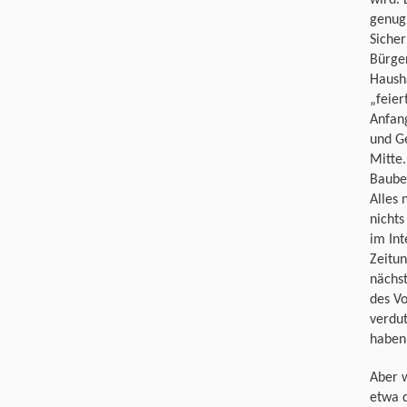
wird. 
genug 
Sicher
Bürger
Hausha
„feie
Anfan
und G
Mitte.
Baubeg
Alles 
nicht
im In
Zeitu
nächst
des V
verdu
haben
Aber w
etwa d