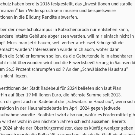
chutz haben bereits 2016 festgestellt, das „Investitionen und stabile
finanzen“ kein Widerspruch sein müssen und beispielsweise
itionen in die Bildung Rendite abwerfen.
aber der neue Schulcampus in Kötzschenbroda nur entstehen kann,
ndere intakte Gebäude abgerissen werden, will mir einfach nicht in
pf. Muss man jetzt bauen, weil vorher auch zwei Schulgebäude
gemacht wurden? Interessieren würde mich auch, woher dann
lich die Schüler kommen sollen, da die Geburtendelle in absehbarer
ohl nicht überwunden wird und die Erwerbsbevölkerung in Sachsen b
um 36,5 Prozent schrumpfen soll? An der „Schwäbische Hausfrau“
s nicht liegen.
vestitionen der Stadt Radebeul für 2024 beliefen sich laut Plan
hin auf über 19 Millionen Euro, die höchste Summe seit 2013.
h dirigiert auch in Radebeul die „Schwäbische Hausfrau“, wenn sich
raktion in der Haushaltsdebatte im April 2024 gegen jedwede
aufnahme wandte. Realisiert wird also nur, wofür es Fördermittel gib
 wird es wohl in den nächsten Jahren schlecht aussehen. Bereits
g 2024 ahnte der Oberbürgermeister, dass es künftig weniger geben