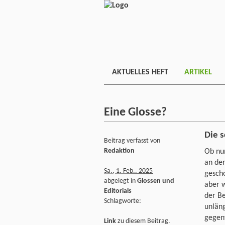
AKTUELLES HEFT
ARTIKEL
Eine Glosse?
Die 
Beitrag verfasst von
Redaktion
Ob nun
an de
Sa., 1. Feb.. 2025
gescho
abgelegt in
Glossen und
aber w
Editorials
der B
Schlagworte:
unläng
gegenw
Link
zu diesem Beitrag.