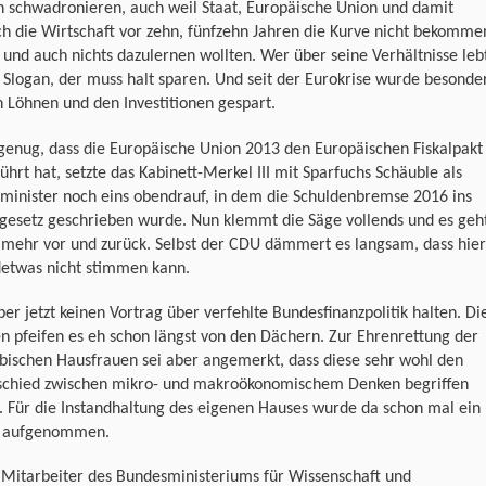
n schwadronieren, auch weil Staat, Europäische Union und damit
ich die Wirtschaft vor zehn, fünfzehn Jahren die Kurve nicht bekomme
und auch nichts dazulernen wollten. Wer über seine Verhältnisse leb
 Slogan, der muss halt sparen. Und seit der Eurokrise wurde besonde
 Löhnen und den Investitionen gespart.
genug, dass die Europäische Union 2013 den Europäischen Fiskalpakt
ührt hat, setzte das Kabinett-Merkel III mit Sparfuchs Schäuble als
minister noch eins obendrauf, in dem die Schuldenbremse 2016 ins
gesetz geschrieben wurde. Nun klemmt die Säge vollends und es geh
 mehr vor und zurück. Selbst der CDU dämmert es langsam, dass hier
detwas nicht stimmen kann.
ber jetzt keinen Vortrag über verfehlte Bundesfinanzpolitik halten. Di
n pfeifen es eh schon längst von den Dächern. Zur Ehrenrettung der
bischen Hausfrauen sei aber angemerkt, dass diese sehr wohl den
schied zwischen mikro- und makroökonomischem Denken begriffen
 Für die Instandhaltung des eigenen Hauses wurde da schon mal ein
t aufgenommen.
 Mitarbeiter des Bundesministeriums für Wissenschaft und