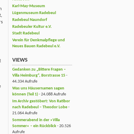
Karl-May-Museum
n
Lügenmuseum Radebeul
t,
Radebeul Naundorf
rs
Radebeuler Kultur e.V.
Stadt Radebeul
Verein für Denkmalpflege und
Neues Bauen Radebeul e.V.
VIEWS
t
Gedanken zu „Bittere Fragen –
Villa Heimburg“, Borstrasse 15
-
44.334 Aufrufe
e
Was uns Häusernamen sagen
können (Teil 1)
- 24.088 Aufrufe
Im Archiv gestöbert: Von Ratibor
nach Radebeul – Theodor Lobe
-
21.064 Aufrufe
Sommerabend in der »Villa
Sommer« – ein Rückblick
- 20.526
Aufrufe