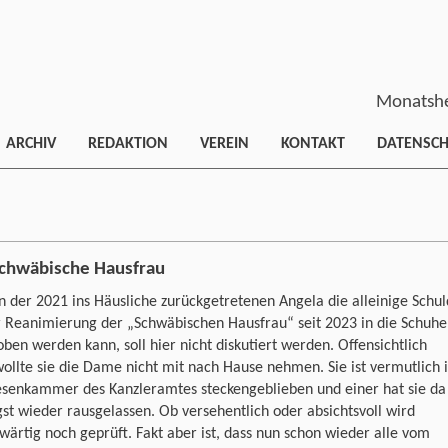
Monatshe
ARCHIV
REDAKTION
VEREIN
KONTAKT
DATENSC
schwäbische Hausfrau
 der 2021 ins Häusliche zurückgetretenen Angela die alleinige Schul
r Reanimierung der „Schwäbischen Hausfrau“ seit 2023 in die Schuhe
ben werden kann, soll hier nicht diskutiert werden. Offensichtlich
ollte sie die Dame nicht mit nach Hause nehmen. Sie ist vermutlich 
esenkammer des Kanzleramtes steckengeblieben und einer hat sie da
st wieder rausgelassen. Ob versehentlich oder absichtsvoll wird
ärtig noch geprüft. Fakt aber ist, dass nun schon wieder alle vom