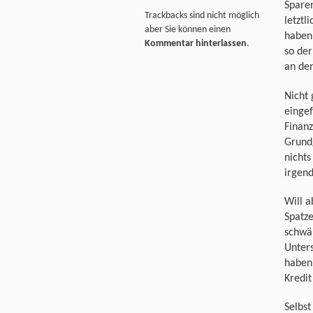
Spare
Trackbacks sind nicht möglich
letztl
aber Sie können einen
haben 
Kommentar hinterlassen
.
so der
an den
Nicht 
eingef
Finanz
Grund
nichts
irgen
Will a
Spatze
schwä
Unter
haben.
Kredi
Selbst