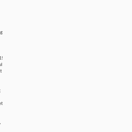
ng
1!
ul
t
g
et
,