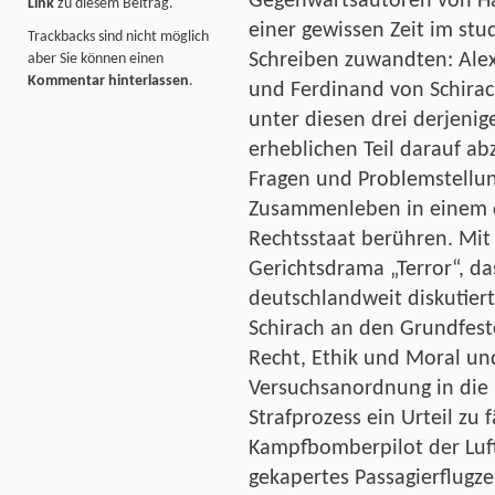
Gegenwartsautoren von Hau
Link
zu diesem Beitrag.
einer gewissen Zeit im st
Trackbacks sind nicht möglich
Schreiben zuwandten: Alex
aber Sie können einen
Kommentar hinterlassen
.
und Ferdinand von Schirach
unter diesen drei derjenig
erheblichen Teil darauf abz
Fragen und Problemstellun
Zusammenleben in einem d
Rechtsstaat berühren. Mit
Gerichtsdrama „Terror“, da
deutschlandweit diskutiert
Schirach an den Grundfest
Recht, Ethik und Moral und
Versuchsanordnung in die 
Strafprozess ein Urteil zu 
Kampfbomberpilot der Luft
gekapertes Passagierflugz