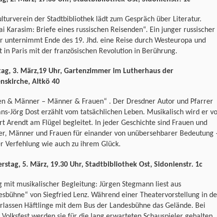
lturverein der Stadtbibliothek lädt zum Gespräch über Literatur.
ai Karasim: Briefe eines russischen Reisenden“. Ein junger russischer
er unternimmt Ende des 19. Jhd. eine Reise durch Westeuropa und
in Paris mit der französischen Revolution in Berührung.
tag, 3. März,19 Uhr, Gartenzimmer im Lutherhaus der
nskirche, Altkö 40
en & Männer – Männer & Frauen“ . Der Dresdner Autor und Pfarrer
ans-Jörg Dost erzählt vom tatsächlichen Leben. Musikalisch wird er v
t Arendt am Flügel begleitet. In jeder Geschichte sind Frauen und
r, Männer und Frauen für einander von unübersehbarer Bedeutung 
er Verfehlung wie auch zu ihrem Glück.
stag, 5. März, 19.30 Uhr, Stadtbibliothek Ost, Sidonienstr. 1c
 mit musikalischer Begleitung: Jürgen Stegmann liest aus
sbühne“ von Siegfried Lenz. Während einer Theatervorstellung in de
erlassen Häftlinge mit dem Bus der Landesbühne das Gelände. Bei
Volksfest werden sie für die lang erwarteten Schauspieler gehalten.