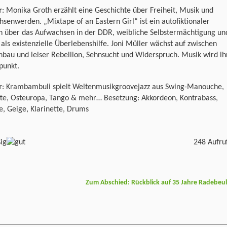
r
: Monika Groth erzählt eine Geschichte über Freiheit, Musik und
senwerden. „Mixtape of an Eastern Girl“ ist ein autofiktionaler
 über das Aufwachsen in der DDR, weibliche Selbstermächtigung un
als existenzielle Überlebenshilfe. Joni Müller wächst auf zwischen
nbau und leiser Rebellion, Sehnsucht und Widerspruch. Musik wird ih
punkt.
r
: Krambambuli spielt Weltenmusikgroovejazz aus Swing-Manouche,
te, Osteuropa, Tango & mehr… Besetzung: Akkordeon, Kontrabass,
e, Geige, Klarinette, Drums
248 Aufru
Zum Abschied: Rückblick auf 35 Jahre Radebeu