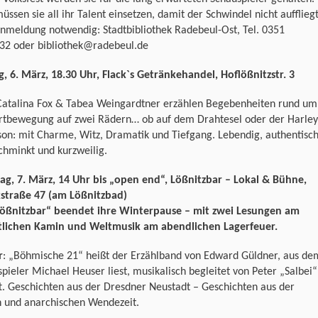
müssen sie all ihr Talent einsetzen, damit der Schwindel nicht auffliegt
nmeldung notwendig: Stadtbibliothek Radebeul-Ost, Tel. 0351
32 oder bibliothek@radebeul.de
g, 6. März, 18.30 Uhr, Flack`s Getränkehandel, Hoflößnitzstr. 3
Catalina Fox & Tabea Weingardtner erzählen Begebenheiten rund um
ortbewegung auf zwei Rädern… ob auf dem Drahtesel oder der Harley
on: mit Charme, Witz, Dramatik und Tiefgang. Lebendig, authentisch
chminkt und kurzweilig.
ag, 7. März, 14 Uhr bis „open end“, Lößnitzbar – Lokal & Bühne,
kstraße 47 (am Lößnitzbad)
Lößnitzbar“ beendet ihre Winterpause – mit zwei Lesungen am
lichen Kamin und Weltmusik am abendlichen Lagerfeuer.
r
: „Böhmische 21“ heißt der Erzählband von Edward Güldner, aus de
pieler Michael Heuser liest, musikalisch begleitet von Peter „Salbei“
t. Geschichten aus der Dresdner Neustadt – Geschichten aus der
n und anarchischen Wendezeit.