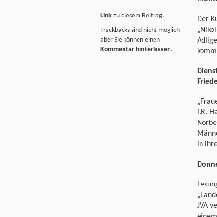
Link
zu diesem Beitrag.
Der Ku
„Nikol
Trackbacks sind nicht möglich
aber Sie können einen
Adlig
Kommentar hinterlassen
.
kommt 
Diens
Friede
„Frau
i.R. H
Norber
Männe
in ihr
Donner
Lesung
„Lande
JVA v
einem 