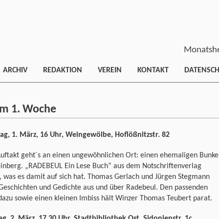
Monatshe
ARCHIV
REDAKTION
VEREIN
KONTAKT
DATENSC
mm 1. Woche
ag, 1. März, 16 Uhr, Weingewölbe, Hoflößnitzstr. 82
uftakt geht´s an einen ungewöhnlichen Ort: einen ehemaligen Bunke
inberg. „RADEBEUL Ein Lese Buch“ aus dem Notschriftenverlag
, was es damit auf sich hat. Thomas Gerlach und Jürgen Stegmann
 Geschichten und Gedichte aus und über Radebeul. Den passenden
azu sowie einen kleinen Imbiss hält Winzer Thomas Teubert parat.
, 2. März, 17.30 Uhr, Stadtbibliothek Ost, Sidonienstr. 1c