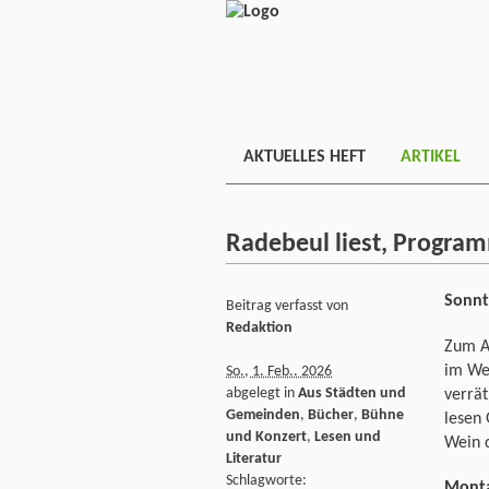
AKTUELLES HEFT
ARTIKEL
Radebeul liest, Progra
Sonnt
Beitrag verfasst von
Redaktion
Zum A
im We
So., 1. Feb.. 2026
abgelegt in
Aus Städten und
verrät
Gemeinden
,
Bücher
,
Bühne
lesen
und Konzert
,
Lesen und
Wein d
Literatur
Schlagworte:
Montag