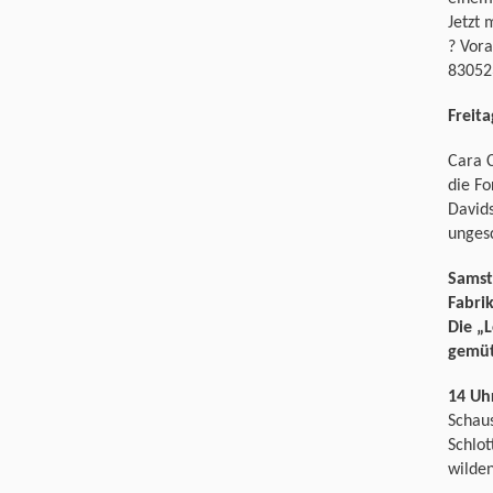
Jetzt 
? Vora
83052
Freita
Cara 
die F
Davids
unges
Samst
Fabri
Die „
gemüt
14 Uh
Schaus
Schlot
wilde