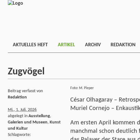
AKTUELLES HEFT
ARTIKEL
ARCHIV
REDAKTION
Zugvögel
Foto: M. Pieper
Beitrag verfasst von
Redaktion
César Olhagaray – Retrosp
Muriel Cornejo – Enkausti
Mi., 1. Juli. 2026
abgelegt in
Ausstellung
,
Am ersten April kommen di
Galerien und Museen
,
Kunst
und Kultur
manchmal schon deutlich f
Schlagworte:
das Palaver der Stare aus