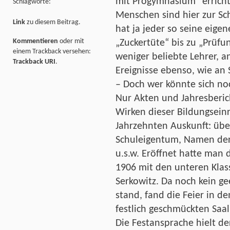
mit Progymnasium“ erricht
Schlagworte:
Menschen sind hier zur Sch
Link
zu diesem Beitrag.
hat ja jeder so seine eige
Kommentieren
oder mit
„Zuckertüte“ bis zu „Prüfu
einem Trackback versehen:
weniger beliebte Lehrer, 
Trackback URI
.
Ereignisse ebenso, wie an 
– Doch wer könnte sich no
Nur Akten und Jahresberic
Wirken dieser Bildungseinr
Jahrzehnten Auskunft: über
Schuleigentum, Namen der
u.s.w. Eröffnet hatte man d
1906 mit den unteren Klass
Serkowitz. Da noch kein g
stand, fand die Feier in d
festlich geschmückten Saal
Die Festansprache hielt der