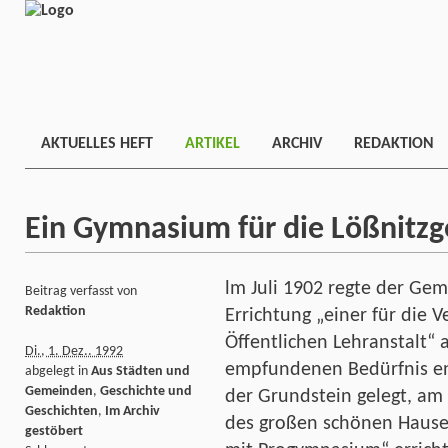
AKTUELLES HEFT
ARTIKEL
ARCHIV
REDAKTION
Ein Gymnasium für die Lößnitz
lm Juli 1902 regte der Ge
Beitrag verfasst von
Redaktion
Errichtung „einer für die 
Öffentlichen Lehranstalt“
Di., 1. Dez.. 1992
empfundenen Bedürfnis en
abgelegt in
Aus Städten und
Gemeinden
,
Geschichte und
der Grundstein gelegt, am
Geschichten
,
Im Archiv
des großen schönen Hauses 
gestöbert