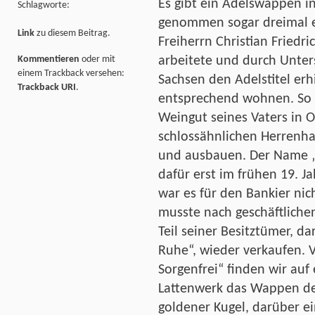
Es gibt ein Adelswappen i
Schlagworte:
genommen sogar dreimal ex
Link
zu diesem Beitrag.
Freiherrn Christian Friedri
arbeitete und durch Unter
Kommentieren
oder mit
einem Trackback versehen:
Sachsen den Adelstitel erh
Trackback URI
.
entsprechend wohnen. So l
Weingut seines Vaters in 
schlossähnlichen Herrenh
und ausbauen. Der Name „H
dafür erst im frühen 19. Ja
war es für den Bankier nic
musste nach geschäftliche
Teil seiner Besitztümer, d
Ruhe“, wieder verkaufen.
V
Sorgenfrei“ finden wir au
Lattenwerk das Wappen des
goldener Kugel, darüber e