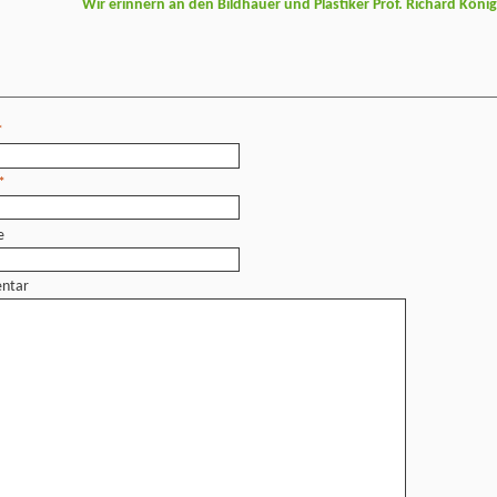
Wir erinnern an den Bildhauer und Plastiker Prof. Richard Köni
*
*
e
ntar