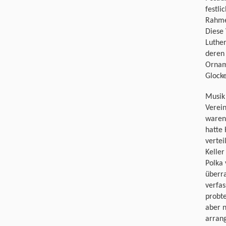
festl
Rahme
Diese 
Luther
deren
Ornam
Glock
Musik 
Verein
waren 
hatte 
vertei
Keller
Polka 
überra
verfas
probte
aber n
arrang