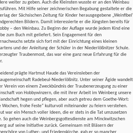
ere weiter zu geben. Auch die Kleinsten wusste er an den Weinbau
uführen. Mit Hilfe seiner zeichnerischen Begabung gestaltete er die
erlag der Sächsischen Zeitung für Kinder herausgegebene „Weinfibel
ndgerechten Bildern. Damit interessierte er die Jüngsten bereits für
Hobby – den Weinbau. Zu Beginn der Auflage wurde jedem Kind eine
ebe zum Buch mit geliefert. Sein Engagement für den
nachwuchs setzte sich fort mit der Einrichtung eines kleinen
rtens und der Anleitung der Schüler in der Niederlößnitzer Schule.
erzeugter Traubenmost, das war eine ganz neue Erfahrung für die
r.
heidend prägte Hartmut Haude das Vereinsleben der
augemeinschaft Radebeul-Niederlößnitz. Unter seiner Ägide wandel
der Verein von einem Zweckbündnis der Traubenerzeugung zu einer
nschaft von Hobbywinzern, die mit ihrer Arbeit im Weinberg unsere
rlandschaft hegen und pflegen, aber auch getreu dem Goethe-Wort:
 Wochen, frohe Feste“ kulturvoll miteinander zu feiern verstehen.
t war ein Mensch voller Ideen, die er stets in die Tat umzusetzen
e. So gehen auch die Weinbergsgottesdienste am Minckwitzschen
rg auf seine Initiative zurück. Gemeinsam mit Bläsern der
nenchöre von Luther- und Friedenskirche, gab er so mancher