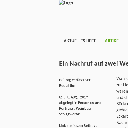
AKTUELLES HEFT
ARTIKEL
Ein Nachruf auf zwei W
Währe
Beitrag verfasst von
zur Ho
Redaktion
waren
Mi., 1. Aug.. 2012
und di
abgelegt in
Personen und
Bürkne
Portraits
,
Weinbau
gedach
Schlagworte:
Eckart
Nachru
Link
zu diesem Beitrag.