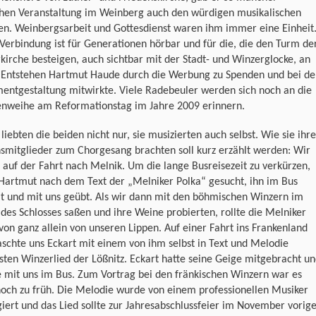
ichen Veranstaltung im Weinberg auch den würdigen musikalischen
n. Weinbergsarbeit und Gottesdienst waren ihm immer eine Einheit
Verbindung ist für Generationen hörbar und für die, die den Turm de
kirche besteigen, auch sichtbar mit der Stadt- und Winzerglocke, an
 Entstehen Hartmut Haude durch die Werbung zu Spenden und bei de
entgestaltung mitwirkte. Viele Radebeuler werden sich noch an die
enweihe am Reformationstag im Jahre 2009 erinnern.
liebten die beiden nicht nur, sie musizierten auch selbst. Wie sie ihre
smitglieder zum Chorgesang brachten soll kurz erzählt werden: Wir
auf der Fahrt nach Melnik. Um die lange Busreisezeit zu verkürzen,
Hartmut nach dem Text der „Melniker Polka“ gesucht, ihn im Bus
lt und mit uns geübt. Als wir dann mit den böhmischen Winzern im
 des Schlosses saßen und ihre Weine probierten, rollte die Melniker
von ganz allein von unseren Lippen. Auf einer Fahrt ins Frankenland
schte uns Eckart mit einem von ihm selbst in Text und Melodie
sten Winzerlied der Lößnitz. Eckart hatte seine Geige mitgebracht u
 mit uns im Bus. Zum Vortrag bei den fränkischen Winzern war es
och zu früh. Die Melodie wurde von einem professionellen Musiker
iert und das Lied sollte zur Jahresabschlussfeier im November vorig