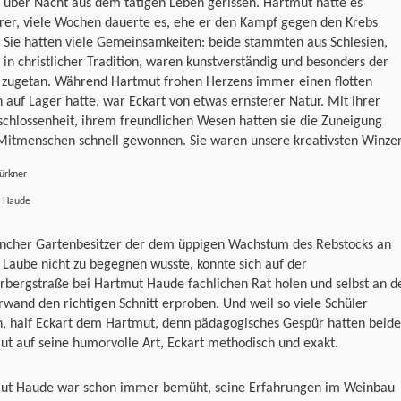
 über Nacht aus dem tätigen Leben gerissen. Hartmut hatte es
rer, viele Wochen dauerte es, ehe er den Kampf gegen den Krebs
. Sie hatten viele Gemeinsamkeiten: beide stammten aus Schlesien,
 in christlicher Tradition, waren kunstverständig und besonders der
 zugetan. Während Hartmut frohen Herzens immer einen flotten
 auf Lager hatte, war Eckart von etwas ernsterer Natur. Mit ihrer
chlossenheit, ihrem freundlichen Wesen hatten sie die Zuneigung
 Mitmenschen schnell gewonnen. Sie waren unsere kreativsten Winzer
ürkner
 Haude
ncher Gartenbesitzer der dem üppigen Wachstum des Rebstocks an
 Laube nicht zu begegnen wusste, konnte sich auf der
rbergstraße bei Hartmut Haude fachlichen Rat holen und selbst an d
rwand den richtigen Schnitt erproben. Und weil so viele Schüler
, half Eckart dem Hartmut, denn pädagogisches Gespür hatten beide
t auf seine humorvolle Art, Eckart methodisch und exakt.
ut Haude war schon immer bemüht, seine Erfahrungen im Weinbau