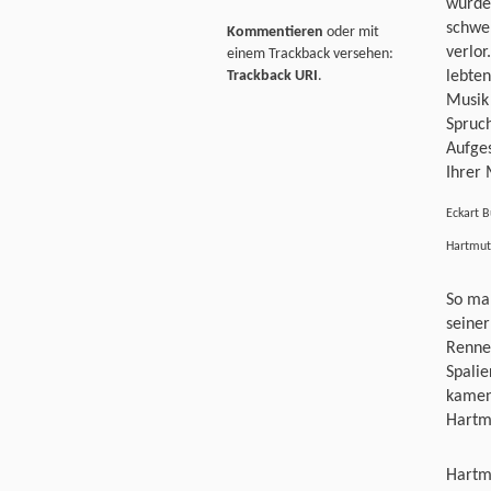
wurde
schwe
Kommentieren
oder mit
verlor
einem Trackback versehen:
Trackback URI
.
lebten
Musik
Spruch
Aufges
Ihrer
Eckart B
Hartmut
So ma
seiner
Renne
Spalie
kamen
Hartmu
Hartm