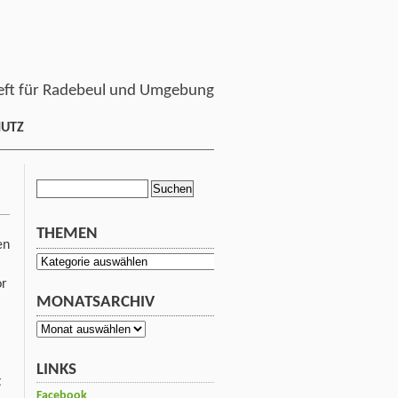
ft für Radebeul und Umgebung
HUTZ
Suchen
nach:
THEMEN
en
Themen
or
MONATSARCHIV
Monatsarchiv
LINKS
t
Facebook