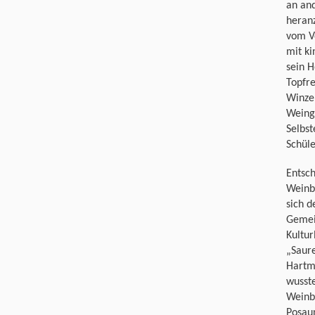
an and
heranz
vom V
mit ki
sein 
Topfr
Winzer
Weinga
Selbst
Schüle
Entsc
Weinb
sich 
Gemei
Kultu
„Saure
Hartmu
wusst
Weinbe
Posau