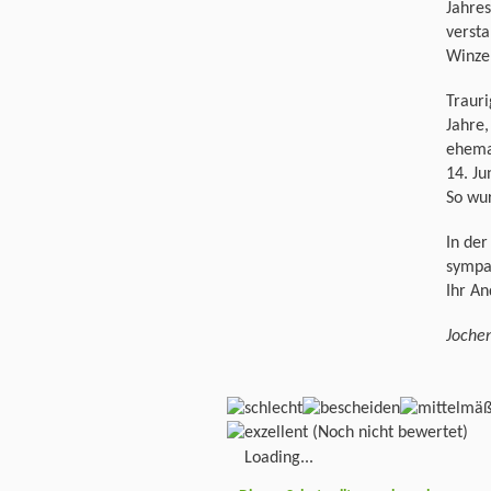
Jahre
versta
Winze
Traur
Jahre,
ehema
14. Ju
So wu
In der
sympat
Ihr A
Jochen
(Noch nicht bewertet)
Loading...