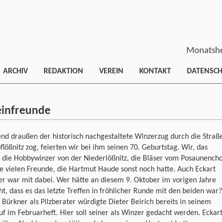
Monatshe
ARCHIV
REDAKTION
VEREIN
KONTAKT
DATENSC
einfreunde
nd draußen der historisch nachgestaltete Winzerzug durch die Straß
flößnitz zog, feierten wir bei ihm seinen 70. Geburtstag. Wir, das
 die Hobbywinzer von der Niederlößnitz, die Bläser vom Posaunench
e vielen Freunde, die Hartmut Haude sonst noch hatte. Auch Eckart
r war mit dabei. Wer hätte an diesem 9. Oktober im vorigen Jahre
t, dass es das letzte Treffen in fröhlicher Runde mit den beiden war?
 Bürkner als Pilzberater würdigte Dieter Beirich bereits in seinem
f im Februarheft. Hier soll seiner als Winzer gedacht werden. Eckar