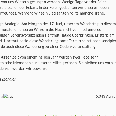
s von uns Winzern gesungen werden. Wenige Tage vor der Feier
rb plötzlich der Eckart. In der Feier gedachten wir unseres lieben
rfreundes. Während wir sein Lied sangen rollte manche Träne.
ige Analogie: Am Morgen des 17. Juni, unserem Wandertag in diesem
 musste ich unseren Winzern die Nachricht vom Tod unseres
ligen Vereinsvorsitzenden Hartmut Haude überbringen. Er starb am
ni. Hartmut hatte diese Wanderung samt Termin selbst noch konzipier
rde auch diese Wanderung zu einer Gedenkveranstaltung.
 kurzen Zeit von einem halben Jahr wurden zwei liebe sehr
hische Menschen aus unserer Mitte gerissen. Sie bleiben uns Vorbil
ndenken werden wir bewahren.
 Zschaler
5.043 Aufru