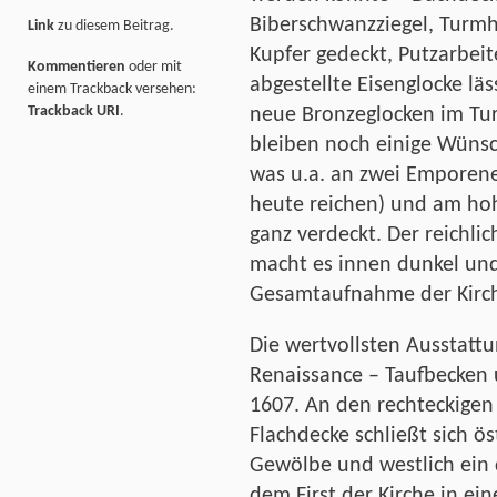
Biberschwanzziegel, Turmh
Link
zu diesem Beitrag.
Kupfer gedeckt, Putzarbeit
Kommentieren
oder mit
abgestellte Eisenglocke lä
einem Trackback versehen:
Trackback URI
.
neue Bronzeglocken im Tu
bleiben noch einige Wünsch
was u.a. an zwei Emporene
heute reichen) und am hoh
ganz verdeckt. Der reichl
macht es innen dunkel und
Gesamtaufnahme der Kirch
Die wertvollsten Ausstattu
Renaissance – Taufbecken 
1607. An den rechteckigen 
Flachdecke schließt sich ös
Gewölbe und westlich ein 
dem First der Kirche in ei