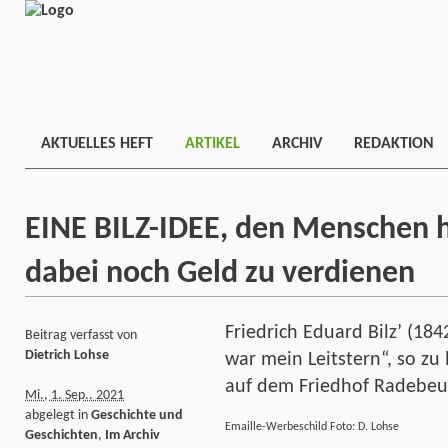
AKTUELLES HEFT
ARTIKEL
ARCHIV
REDAKTION
EINE BILZ-IDEE, den Menschen h
dabei noch Geld zu verdienen
Friedrich Eduard Bilz’ (18
Beitrag verfasst von
Dietrich Lohse
war mein Leitstern“, so zu
auf dem Friedhof Radebeul
Mi., 1. Sep.. 2021
abgelegt in
Geschichte und
Emaille-Werbeschild Foto: D. Lohse
Geschichten
,
Im Archiv