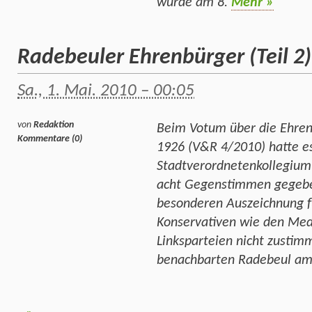
wurde am 8.
Mehr »
Radebeuler Ehrenbürger (Teil 2
Sa., 1. Mai. 2010 – 00:05
von
Redaktion
Beim Votum über die Ehren
Kommentare (0)
1926 (V&R 4/2010) hatte e
Stadtverordnetenkollegiu
acht Gegenstimmen gegeben
besonderen Auszeichnung fü
Konservativen wie den Medi
Linksparteien nicht zustim
benachbarten Radebeul am