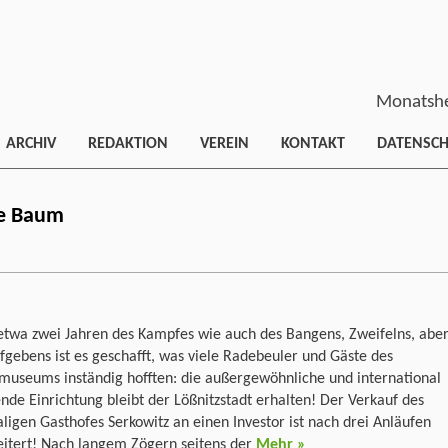
Monatshe
ARCHIV
REDAKTION
VEREIN
KONTAKT
DATENSC
e Baum
etwa zwei Jahren des Kampfes wie auch des Bangens, Zweifelns, abe
fgebens ist es geschafft, was viele Radebeuler und Gäste des
museums inständig hofften: die außergewöhnliche und international
nde Einrichtung bleibt der Lößnitzstadt erhalten! Der Verkauf des
igen Gasthofes Serkowitz an einen Investor ist nach drei Anläufen
eitert! Nach langem Zögern seitens der
Mehr »