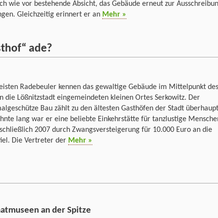
ch wie vor bestehende Absicht, das Gebäude erneut zur Ausschreibu
ngen. Gleichzeitig erinnert er an
Mehr »
sthof“ ade?
eisten Radebeuler kennen das gewaltige Gebäude im Mittelpunkt de
n die Lößnitzstadt eingemeindeten kleinen Ortes Serkowitz. Der
lgeschütze Bau zählt zu den ältesten Gasthöfen der Stadt überhaupt
hnte lang war er eine beliebte Einkehrstätte für tanzlustige Mensche
 schließlich 2007 durch Zwangsversteigerung für 10.000 Euro an die
fiel. Die Vertreter der
Mehr »
atmuseen an der Spitze