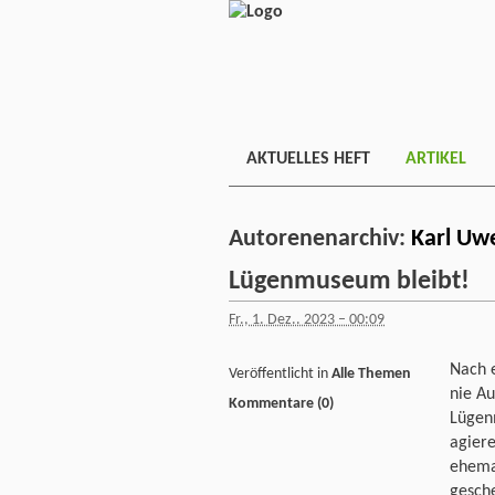
AKTUELLES HEFT
ARTIKEL
Autorenenarchiv:
Karl Uw
Lügenmuseum bleibt!
Fr., 1. Dez.. 2023 – 00:09
Nach 
Veröffentlicht in
Alle Themen
nie Au
Kommentare (0)
Lügen
agiere
ehemal
gesch